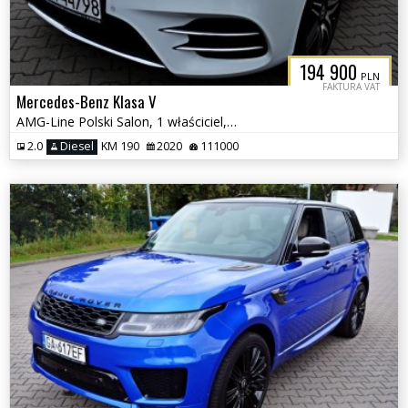
194 900
PLN
FAKTURA VAT
Mercedes-Benz Klasa V
AMG-Line Polski Salon, 1 właściciel, Fv VAT
2.0
Diesel
KM 190
2020
111000