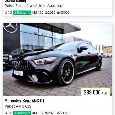
Polski Salon, 1 właściciel, Automat
1.5
Benzyna
KM 150
2020
93000
289 000
PLN
Mercedes-Benz AMG GT
Pakiet AMG 63S
3.0
Benzyna
KM 367
2020
93725