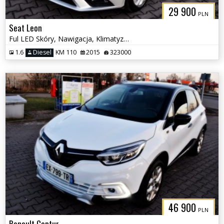
29 900
PLN
Seat Leon
Ful LED Skóry, Nawigacja, Klimatyzacja
1.6
Diesel
KM 110
2015
323000
46 900
PLN
Renault Captur