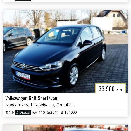
33 900
PLN
Volkswagen Golf Sportsvan
Nowy rozrząd, Nawigacja, Czujniki parkowania, Klimatyzacja
1.6
Diesel
KM 110
2014
174000