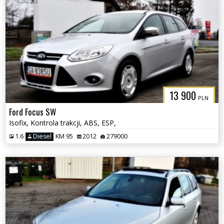
13 900
PLN
Ford Focus SW
Isofix, Kontrola trakcji, ABS, ESP,
1.6
Diesel
KM 95
2012
279000