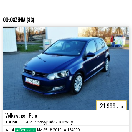
OGŁOSZENIA (83)
21 999
PLN
Volkswagen Polo
1.4 MPI TEAM Bezwypadek Klimatyzacja, Podgrzewane fotele
1.4
Benzyna
KM 85
2010
164000