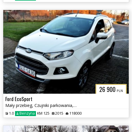
26 900
PLN
Ford EcoSport
Mały przebieg, Czujniki parkowania, Keyless,
1.0
Benzyna
KM 125
2015
118000