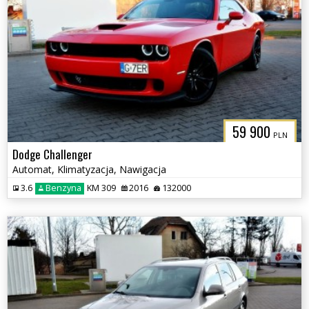
59 900
PLN
Dodge Challenger
Automat, Klimatyzacja, Nawigacja
3.6
Benzyna
KM 309
2016
132000
3CITYAUTO.P