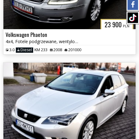
23 900
PLN
Volkswagen Phaeton
4x4, Fotele podgrzewane, wentylowane z funkcją masażu
3.0
Diesel
KM 233
2008
201000