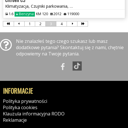
Klimatyzacja, Czujniki parkowania, Automat, Panoramiczna szyba
1.6
Benzyna
KM 120
2012
119000
1
2
3
4
Nie znalazłeś tego czego szukasz lub masz
dodatkowe pytania? Skontaktuj się z nami, chętnie
odpowiemy na Twoje pytania.
INFORMACJE
Polityka prywatności
Polityka cookies
Klauzula informacyjna RODO
Reklamacje