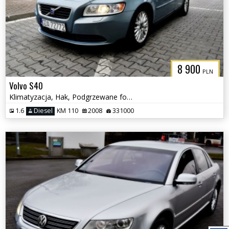
8 900
PLN
Volvo S40
Klimatyzacja, Hak, Podgrzewane fotele, Tempomat
1.6
Diesel
KM 110
2008
331000