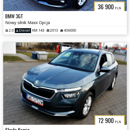
36 900
PLN
BMW 3GT
Nowy silnik Maxx Opcja
2.0
Diesel
KM 143
2013
436000
72 900
PLN
Skoda Kamiq