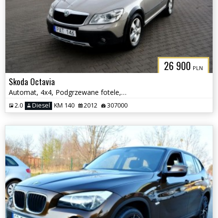
26 900
PLN
Skoda Octavia
Automat, 4x4, Podgrzewane fotele, Serwisowany,Scout
2.0
Diesel
KM 140
2012
307000