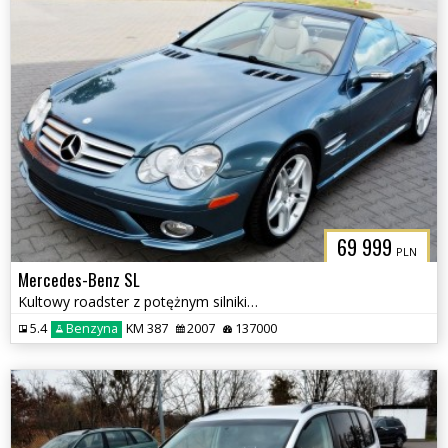
69 999
PLN
Mercedes-Benz SL
Kultowy roadster z potężnym silnikiem V8
5.4
Benzyna
KM 387
2007
137000