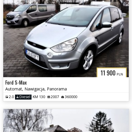
11 900
PLN
Ford S-Max
Automat, Nawigacja, Panorama
2.0
Diesel
KM 130
2007
360000