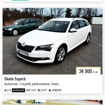
34 900
PLN
Skoda Superb
Automat, Czujniki parkowania, Nawigacja
2.0
Diesel
KM 150
2015
288000