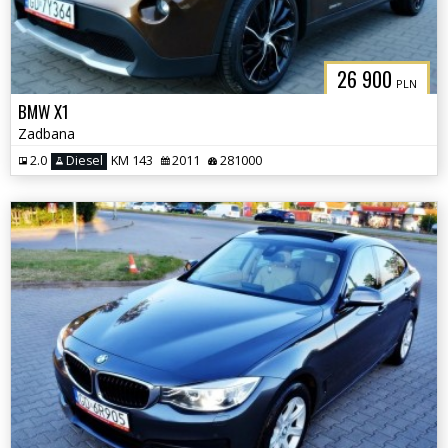
26 900
PLN
BMW X1
Zadbana
2.0
Diesel
KM 143
2011
281000