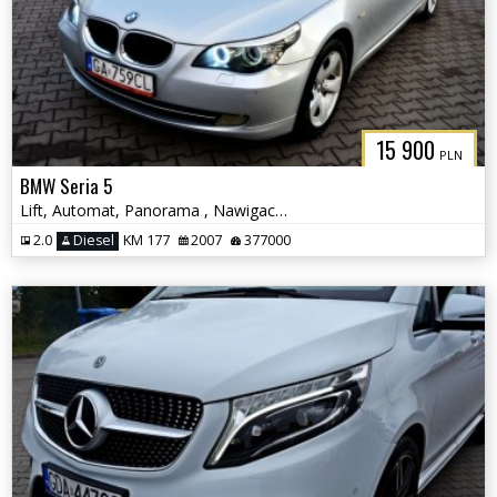
15 900
PLN
BMW Seria 5
Lift, Automat, Panorama , Nawigacja, Czujniki parkowania
2.0
Diesel
KM 177
2007
377000