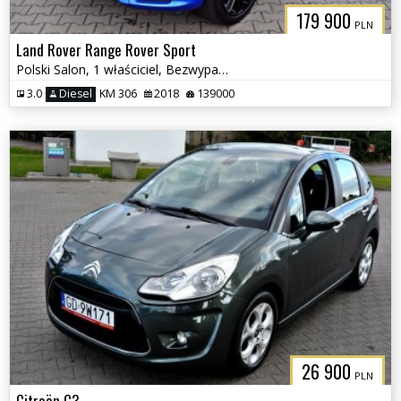
179 900
PLN
Land Rover Range Rover Sport
Polski Salon, 1 właściciel, Bezwypadkowy, Najbogatsza wersja
3.0
Diesel
KM 306
2018
139000
26 900
PLN
Citroën C3