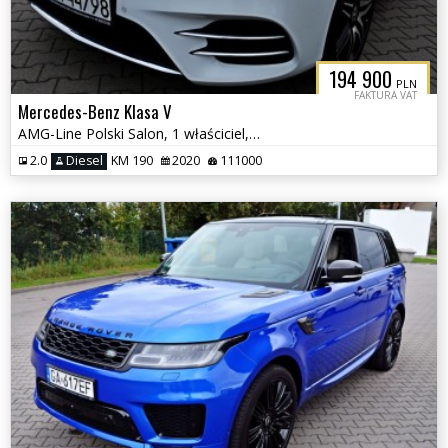
194 900
PLN
FAKTURA VAT
Mercedes-Benz Klasa V
AMG-Line Polski Salon, 1 właściciel, Fv VAT
2.0
Diesel
KM 190
2020
111000