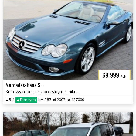
69 999
PLN
Mercedes-Benz SL
Kultowy roadster z potężnym silnikiem V8
5.4
Benzyna
KM 387
2007
137000