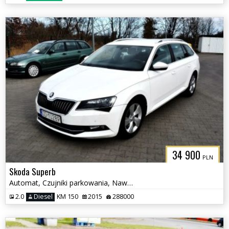
34 900
PLN
Skoda Superb
Automat, Czujniki parkowania, Nawigacja
2.0
Diesel
KM 150
2015
288000