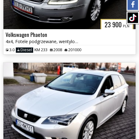
23 900
PLN
Volkswagen Phaeton
4x4, Fotele podgrzewane, wentylowane z funkcją masażu
3.0
Diesel
KM 233
2008
201000