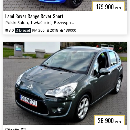
179 900
PLN
Land Rover Range Rover Sport
Polski Salon, 1 właściciel, Bezwypadkowy, Najbogatsza wersja
3.0
Diesel
KM 306
2018
139000
26 900
PLN
Citroën C3