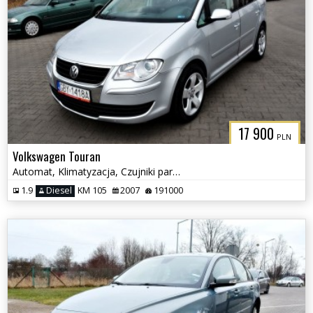
17 900
PLN
Volkswagen Touran
Automat, Klimatyzacja, Czujniki parkowania, Podgrzewane fotele
1.9
Diesel
KM 105
2007
191000