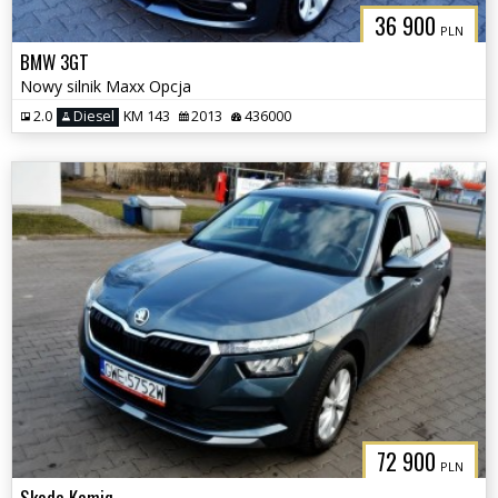
36 900
PLN
BMW 3GT
Nowy silnik Maxx Opcja
2.0
Diesel
KM 143
2013
436000
72 900
PLN
Skoda Kamiq