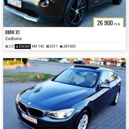
26 900
PLN
BMW X1
Zadbana
2.0
Diesel
KM 143
2011
281000