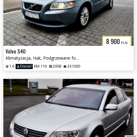
8 900
PLN
Volvo S40
Klimatyzacja, Hak, Podgrzewane fotele, Tempomat
1.6
Diesel
KM 110
2008
331000