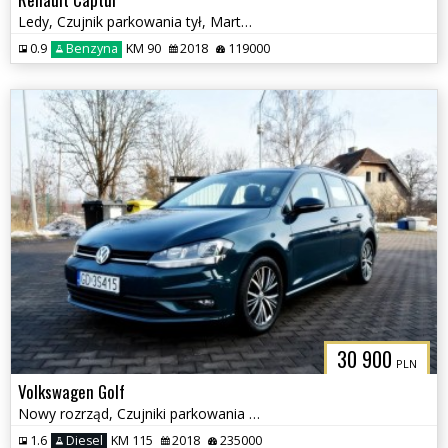
Ledy, Czujnik parkowania tył, Martwe Pole, Klimatyzacja
0.9
Benzyna
KM 90
2018
119000
30 900
PLN
Volkswagen Golf
Nowy rozrząd, Czujniki parkowania przód i tył, Ksenon
1.6
Diesel
KM 115
2018
235000