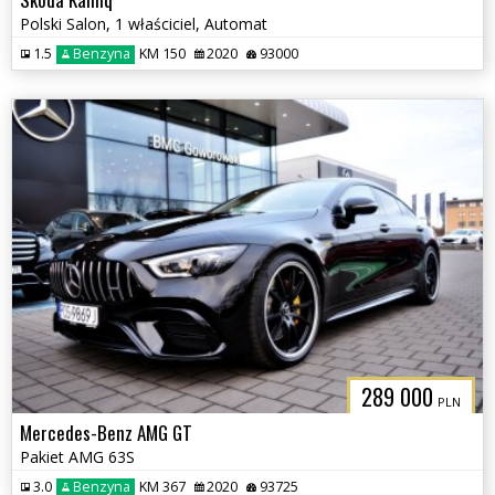
Polski Salon, 1 właściciel, Automat
1.5
Benzyna
KM 150
2020
93000
289 000
PLN
Mercedes-Benz AMG GT
Pakiet AMG 63S
3.0
Benzyna
KM 367
2020
93725