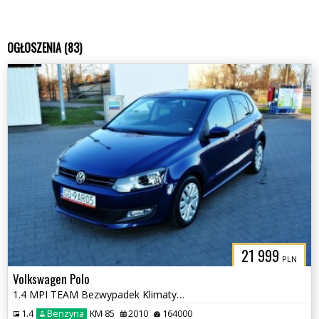
OGŁOSZENIA (83)
21 999
PLN
Volkswagen Polo
1.4 MPI TEAM Bezwypadek Klimatyzacja, Podgrzewane fotele
1.4
Benzyna
KM 85
2010
164000