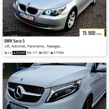
15 900
PLN
BMW Seria 5
Lift, Automat, Panorama , Nawigacja, Czujniki parkowania
2.0
Diesel
KM 177
2007
377000