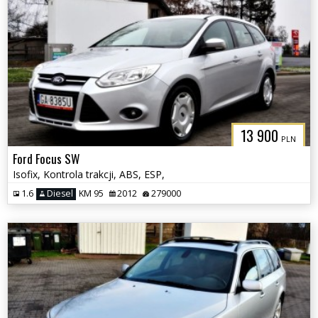
13 900
PLN
Ford Focus SW
Isofix, Kontrola trakcji, ABS, ESP,
1.6
Diesel
KM 95
2012
279000