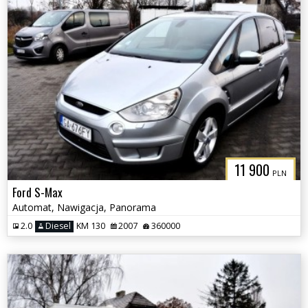
11 900
PLN
Ford S-Max
Automat, Nawigacja, Panorama
2.0
Diesel
KM 130
2007
360000