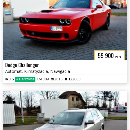
59 900
PLN
Dodge Challenger
Automat, Klimatyzacja, Nawigacja
3.6
Benzyna
KM 309
2016
132000
3CITYAUTO.P