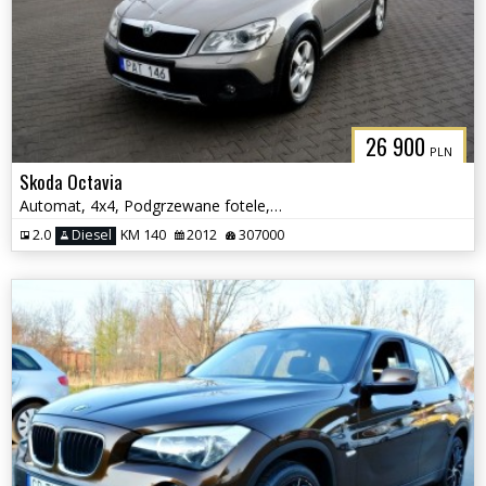
26 900
PLN
Skoda Octavia
Automat, 4x4, Podgrzewane fotele, Serwisowany,Scout
2.0
Diesel
KM 140
2012
307000