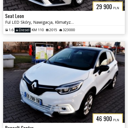
29 900
PLN
Seat Leon
Ful LED Skóry, Nawigacja, Klimatyzacja
1.6
Diesel
KM 110
2015
323000
46 900
PLN
Renault Captur