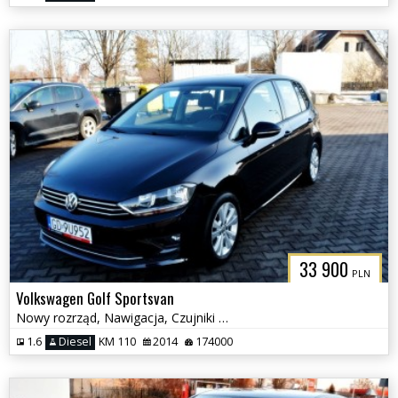
33 900
PLN
Volkswagen Golf Sportsvan
Nowy rozrząd, Nawigacja, Czujniki parkowania, Klimatyzacja
1.6
Diesel
KM 110
2014
174000