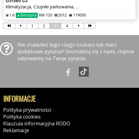
Klimatyzacja, Czujniki parkowania, Automat, Panoramiczna szyba
1.6
Benzyna
KM 120
2012
119000
1
2
3
4
Nie znalazłeś tego czego szukasz lub masz
dodatkowe pytania? Skontaktuj się z nami, chętnie
odpowiemy na Twoje pytania.
INFORMACJE
Polityka prywatności
Polityka cookies
Klauzula informacyjna RODO
Reklamacje