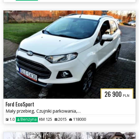
26 900
PLN
Ford EcoSport
Mały przebieg, Czujniki parkowania, Keyless,
1.0
Benzyna
KM 125
2015
118000