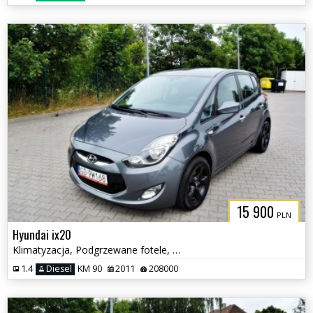
15 900
PLN
Hyundai ix20
Klimatyzacja, Podgrzewane fotele, Serwisowany
1.4
Diesel
KM 90
2011
208000