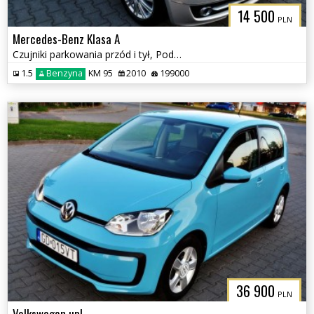
14 500
PLN
Mercedes-Benz Klasa A
Czujniki parkowania przód i tył, Podgrzewane fotele
1.5
Benzyna
KM 95
2010
199000
36 900
PLN
Volkswagen up!