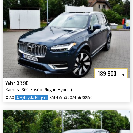
189 900
PLN
Volvo XC 90
Kamera 360 7osób Plug-in Hybrid (Recharge) Elektryczna Klapa
2.0
Hybryda Plug-in
KM 455
2024
30950