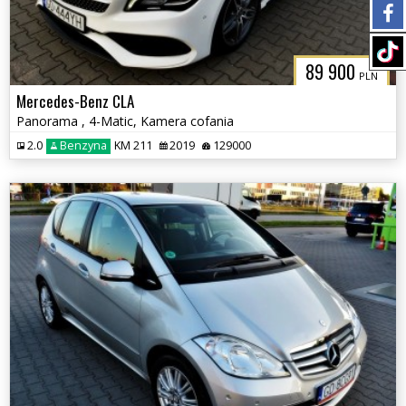
89 900
PLN
Mercedes-Benz CLA
Panorama , 4-Matic, Kamera cofania
2.0
Benzyna
KM 211
2019
129000