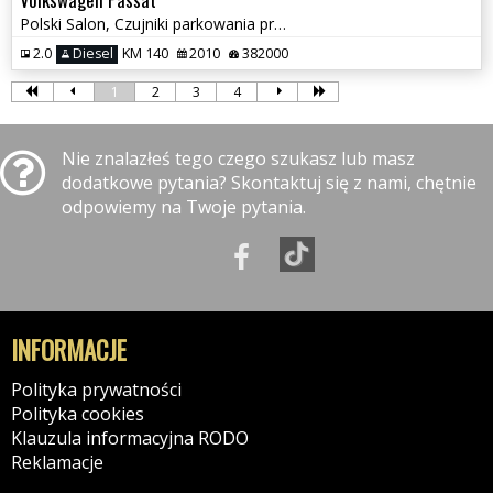
Polski Salon, Czujniki parkowania przód i tył, Klimatyzacja
2.0
Diesel
KM 140
2010
382000
1
2
3
4
Nie znalazłeś tego czego szukasz lub masz
dodatkowe pytania? Skontaktuj się z nami, chętnie
odpowiemy na Twoje pytania.
INFORMACJE
Polityka prywatności
Polityka cookies
Klauzula informacyjna RODO
Reklamacje