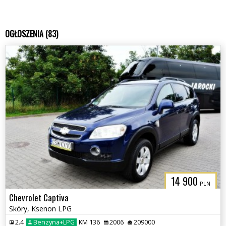
OGŁOSZENIA (83)
14 900
PLN
Chevrolet Captiva
Skóry, Ksenon LPG
2.4
Benzyna+LPG
KM 136
2006
209000