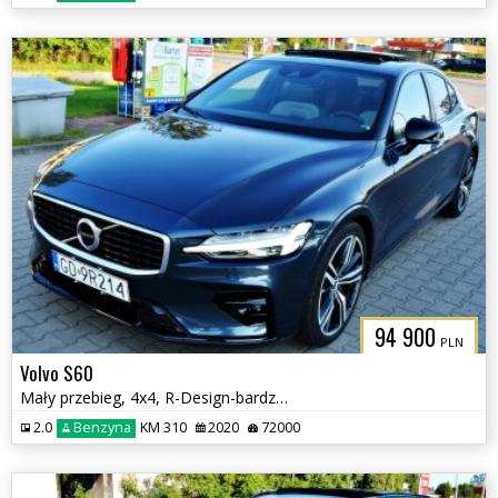
94 900
PLN
Volvo S60
Mały przebieg, 4x4, R-Design-bardzo bogate wyposażenie
2.0
Benzyna
KM 310
2020
72000