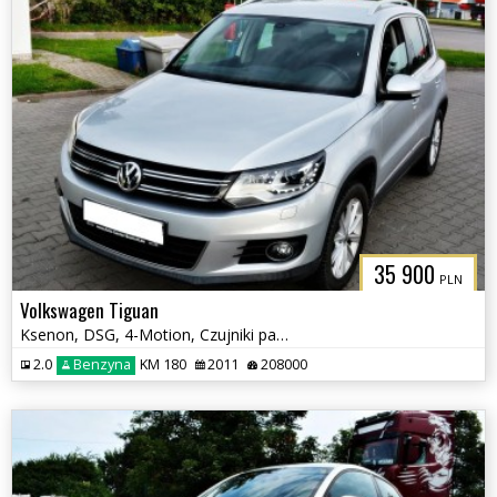
35 900
PLN
Volkswagen Tiguan
Ksenon, DSG, 4-Motion, Czujniki parkowania tył, Klimatyzacja, Hak
2.0
Benzyna
KM 180
2011
208000