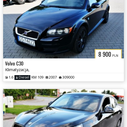
8 900
PLN
Volvo C30
Klimatyzacja,
1.6
Diesel
KM 109
2007
309000
3CITYAUTO.P