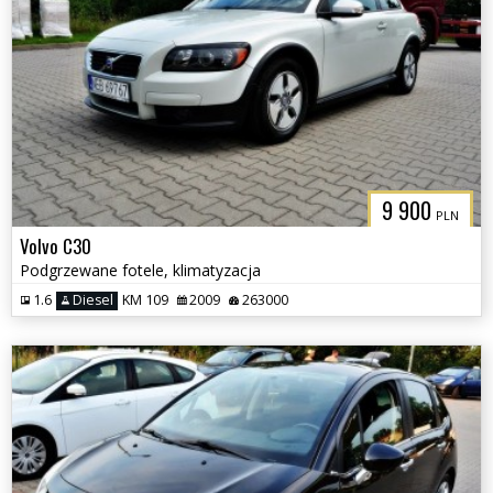
9 900
PLN
Volvo C30
Podgrzewane fotele, klimatyzacja
1.6
Diesel
KM 109
2009
263000