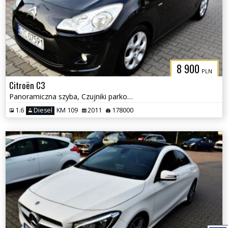
8 900
PLN
Citroën C3
Panoramiczna szyba, Czujniki parkowania, Klimatyzacja
1.6
Diesel
KM 109
2011
178000