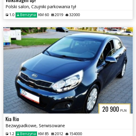
Polski salon, Czujniki parkowania tył
1.0
Benzyna
KM 60
2019
32000
20 900
PLN
Kia Rio
Bezwypadkowe, Serwisowane
1.2
Benzyna
KM 85
2012
154000