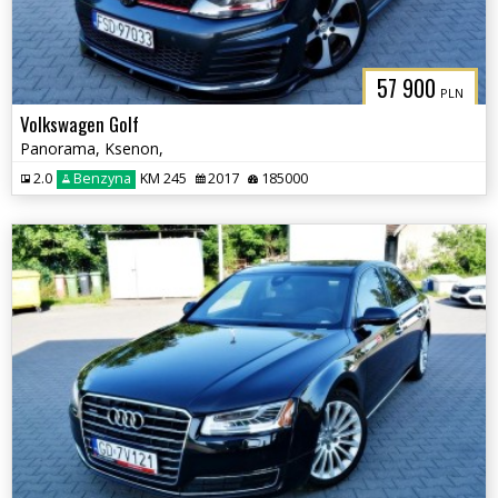
57 900
PLN
Volkswagen Golf
Panorama, Ksenon,
2.0
Benzyna
KM 245
2017
185000