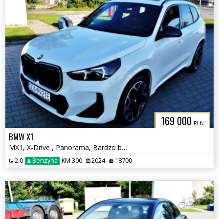
169 000
PLN
BMW X1
MX1, X-Drive , Panorama, Bardzo bogate wyposażenie
2.0
Benzyna
KM 300
2024
18700