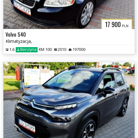
17 900
PLN
Volvo S40
Klimatyzacja,
1.6
Benzyna
KM 100
2010
197000