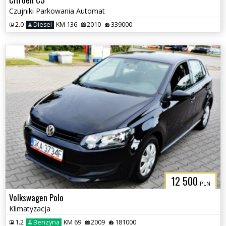
Czujniki Parkowania Automat
2.0
Diesel
KM 136
2010
339000
12 500
PLN
Volkswagen Polo
Klimatyzacja
1.2
Benzyna
KM 69
2009
181000