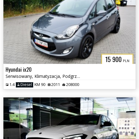
15 900
PLN
Hyundai ix20
Serwisowany, Klimatyzacja, Podgrzewane fotele
1.4
Diesel
KM 90
2011
208000