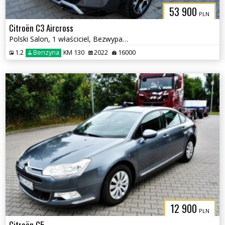
53 900
PLN
Citroën C3 Aircross
Polski Salon, 1 właściciel, Bezwypadkowy
1.2
Benzyna
KM 130
2022
16000
12 900
PLN
Citroën C5