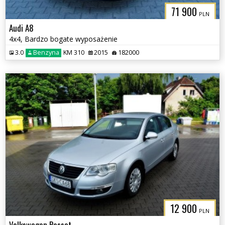
71 900
PLN
Audi A8
4x4, Bardzo bogate wyposażenie
3.0
Benzyna
KM 310
2015
182000
12 900
PLN
Volkswagen Passat