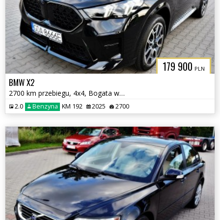
179 900
PLN
BMW X2
2700 km przebiegu, 4x4, Bogata wersja
2.0
Benzyna
KM 192
2025
2700