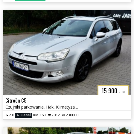
15 900
PLN
Citroën C5
Czujniki parkowania, Hak, Klimatyzacja
2.0
Diesel
KM 163
2012
230000