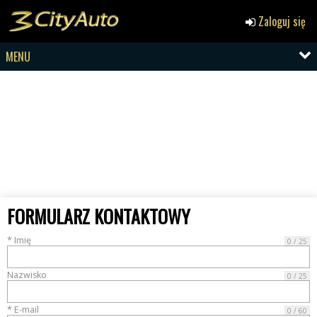
Zaloguj się
MENU
FORMULARZ KONTAKTOWY
* Imię
0 / 25
Nazwisko
0 / 25
* E-mail
0 / 60