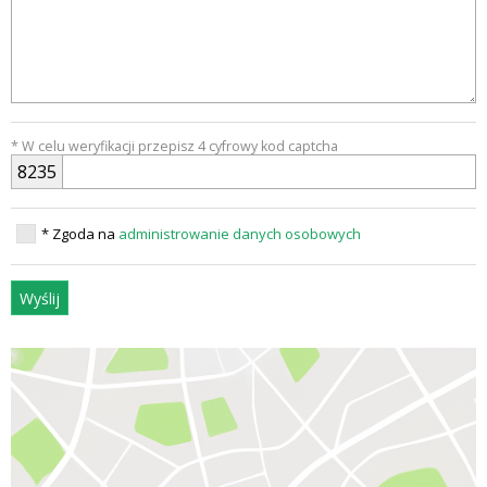
* W celu weryfikacji przepisz 4 cyfrowy kod captcha
8
2
3
5
* Zgoda na
administrowanie danych osobowych
Wyślij
3CITYAUTO.P