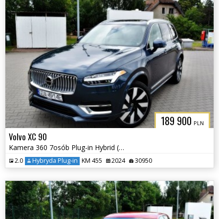
189 900
PLN
Volvo XC 90
Kamera 360 7osób Plug-in Hybrid (Recharge) Elektryczna Klapa
2.0
Hybryda Plug-in
KM 455
2024
30950