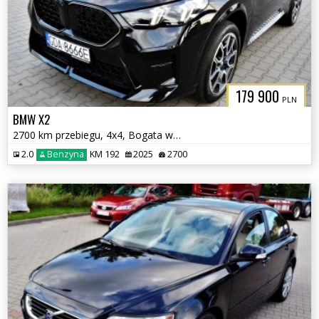
179 900
PLN
BMW X2
2700 km przebiegu, 4x4, Bogata wersja
2.0
Benzyna
KM 192
2025
2700