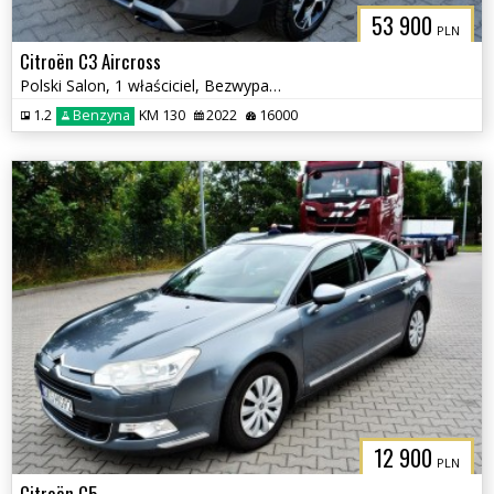
53 900
PLN
Citroën C3 Aircross
Polski Salon, 1 właściciel, Bezwypadkowy
1.2
Benzyna
KM 130
2022
16000
12 900
PLN
Citroën C5