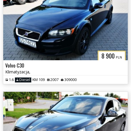
8 900
PLN
Volvo C30
Klimatyzacja,
1.6
Diesel
KM 109
2007
309000
3CITYAUTO.P