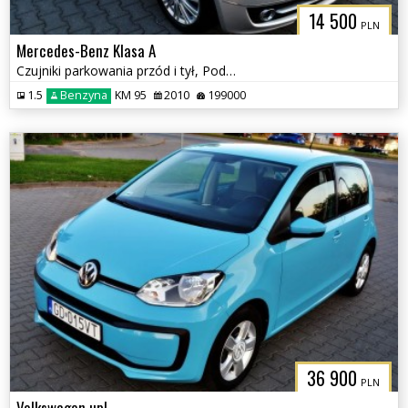
14 500
PLN
Mercedes-Benz Klasa A
Czujniki parkowania przód i tył, Podgrzewane fotele
1.5
Benzyna
KM 95
2010
199000
36 900
PLN
Volkswagen up!