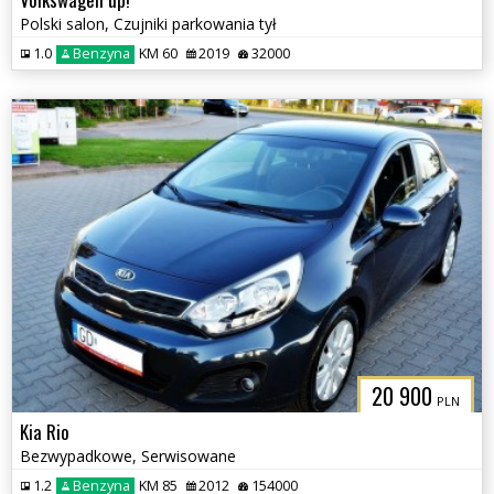
Polski salon, Czujniki parkowania tył
1.0
Benzyna
KM 60
2019
32000
20 900
PLN
Kia Rio
Bezwypadkowe, Serwisowane
1.2
Benzyna
KM 85
2012
154000