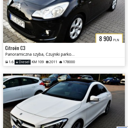
8 900
PLN
Citroën C3
Panoramiczna szyba, Czujniki parkowania, Klimatyzacja
1.6
Diesel
KM 109
2011
178000