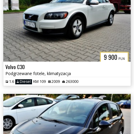
9 900
PLN
Volvo C30
Podgrzewane fotele, klimatyzacja
1.6
Diesel
KM 109
2009
263000