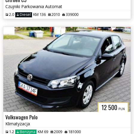
Czujniki Parkowania Automat
2.0
Diesel
KM 136
2010
339000
12 500
PLN
Volkswagen Polo
Klimatyzacja
1.2
Benzyna
KM 69
2009
181000