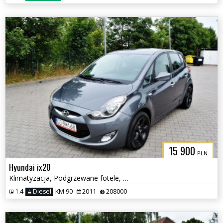
15 900
PLN
Hyundai ix20
Klimatyzacja, Podgrzewane fotele, Serwisowany
1.4
Diesel
KM 90
2011
208000