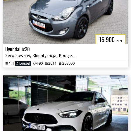
15 900
PLN
Hyundai ix20
Serwisowany, Klimatyzacja, Podgrzewane fotele
1.4
Diesel
KM 90
2011
208000