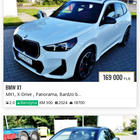
169 000
PLN
BMW X1
MX1, X-Drive , Panorama, Bardzo bogate wyposażenie
2.0
Benzyna
KM 300
2024
18700