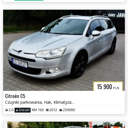
15 900
PLN
Citroën C5
Czujniki parkowania, Hak, Klimatyzacja
2.0
Diesel
KM 163
2012
230000