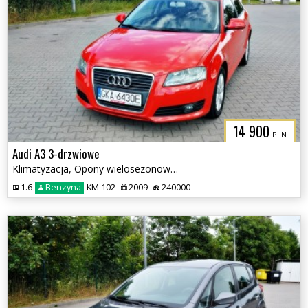
14 900
PLN
Audi A3 3-drzwiowe
Klimatyzacja, Opony wielosezonowe, Czujniki parkowania tył
1.6
Benzyna
KM 102
2009
240000