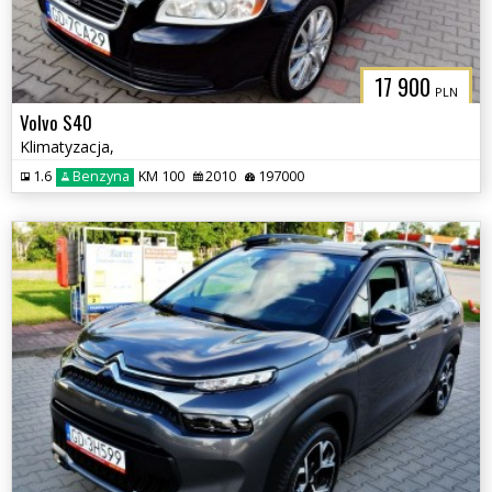
17 900
PLN
Volvo S40
Klimatyzacja,
1.6
Benzyna
KM 100
2010
197000