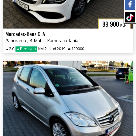
89 900
PLN
Mercedes-Benz CLA
Panorama , 4-Matic, Kamera cofania
2.0
Benzyna
KM 211
2019
129000