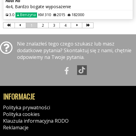
4x4, Bardzo bogate wyposażenie
3.0
Benzyna
KM 310
2015
182000
1
2
3
4
Nie znalazłeś tego czego szukasz lub masz
dodatkowe pytania? Skontaktuj się z nami, chętnie
odpowiemy na Twoje pytania.
INFORMACJE
Polityka prywatności
Polityka cookies
Klauzula informacyjna RODO
Reklamacje