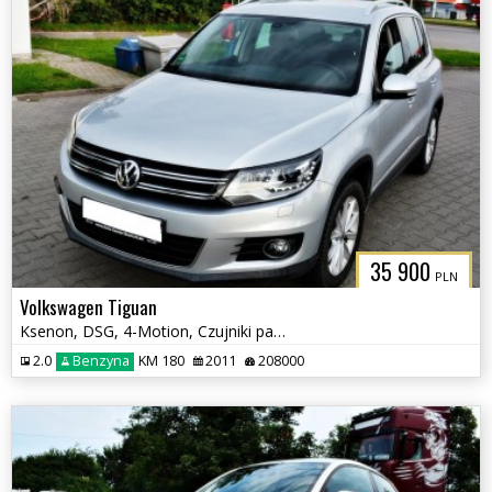
35 900
PLN
Volkswagen Tiguan
Ksenon, DSG, 4-Motion, Czujniki parkowania tył, Klimatyzacja, Hak
2.0
Benzyna
KM 180
2011
208000