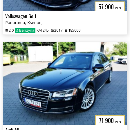
57 900
PLN
Volkswagen Golf
Panorama, Ksenon,
2.0
Benzyna
KM 245
2017
185000
71 900
PLN
Audi A8