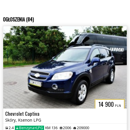
OGŁOSZENIA (84)
14 900
PLN
Chevrolet Captiva
Skóry, Ksenon LPG
2.4
Benzyna+LPG
KM 136
2006
209000