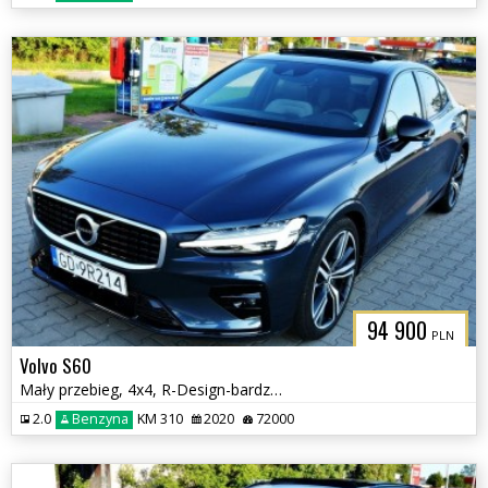
94 900
PLN
Volvo S60
Mały przebieg, 4x4, R-Design-bardzo bogate wyposażenie
2.0
Benzyna
KM 310
2020
72000