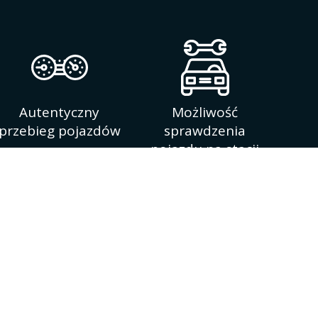
Autentyczny
Możliwość
przebieg pojazdów
sprawdzenia
pojazdu na stacji
diagnostycznej
my jest kompleksowa obsługa Klientów
u przez 7 dni w tygodniu. Na naszym placu