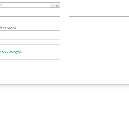
IP
0 / 15
3CITYAUTO.P
od captcha
ch osobowych