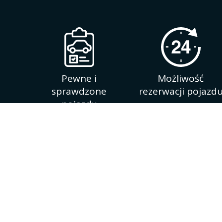
Pewne i
Możliwość
sprawdzone
rezerwacji pojazd
pojazdy
Witamy w Auto komisie. Jesteśmy wiodącą firmą z
w sprzedaży pojazdów, jak również sprzedażą i