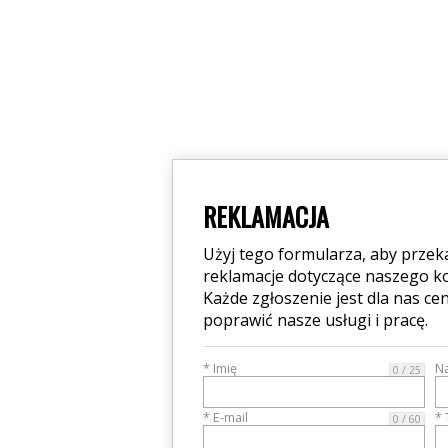
REKLAMACJA
Użyj tego formularza, aby przek
reklamacje dotyczące naszego 
Każde zgłoszenie jest dla nas 
poprawić nasze usługi i pracę.
* Imię
N
0 / 25
* E-mail
* 
0 / 60