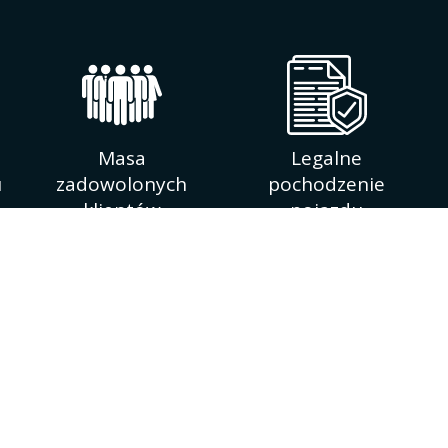
Masa
Legalne
u
zadowolonych
pochodzenie
klientów
pojazdu
INFORMACJE O FIRMIE
ajmującą się pośrednictwem
Głównym atutem naszej fir
 skupem samochodów
planujących zakup samochod