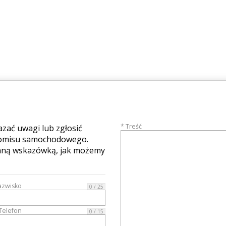
* Treść
azać uwagi lub zgłosić
komisu samochodowego.
cenną wskazówką, jak możemy
azwisko
0 / 25
Telefon
0 / 15