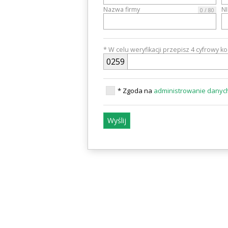
Nazwa firmy
N
0 / 80
* W celu weryfikacji przepisz 4 cyfrowy k
0
2
5
9
* Zgoda na
administrowanie dany
Wyślij