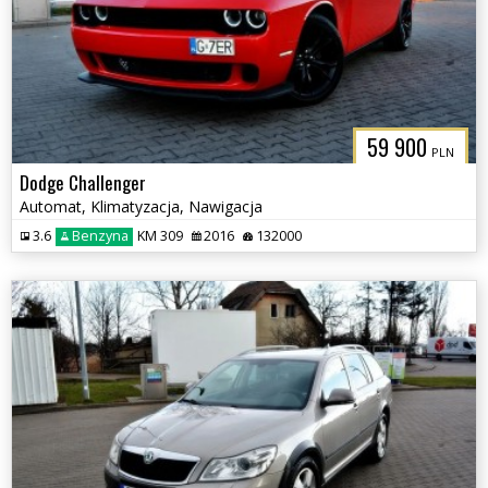
59 900
PLN
Dodge Challenger
Automat, Klimatyzacja, Nawigacja
3.6
Benzyna
KM 309
2016
132000