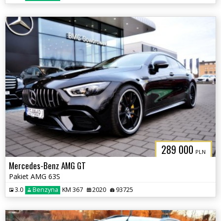
289 000
PLN
Mercedes-Benz AMG GT
Pakiet AMG 63S
3.0
Benzyna
KM 367
2020
93725