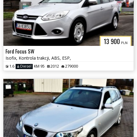
13 900
PLN
Ford Focus SW
Isofix, Kontrola trakcji, ABS, ESP,
1.6
Diesel
KM 95
2012
279000