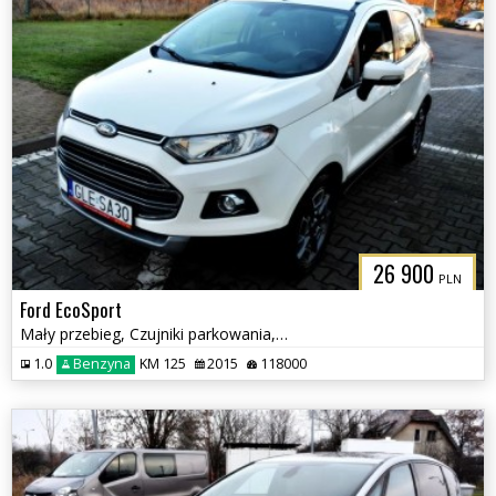
26 900
PLN
Ford EcoSport
Mały przebieg, Czujniki parkowania, Keyless,
1.0
Benzyna
KM 125
2015
118000