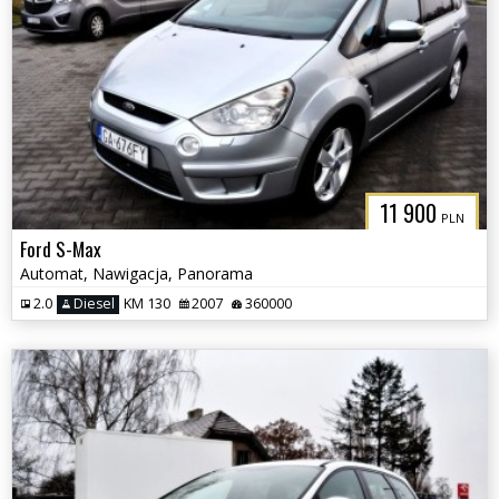
11 900
PLN
Ford S-Max
Automat, Nawigacja, Panorama
2.0
Diesel
KM 130
2007
360000