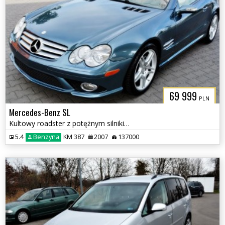
69 999
PLN
Mercedes-Benz SL
Kultowy roadster z potężnym silnikiem V8
5.4
Benzyna
KM 387
2007
137000