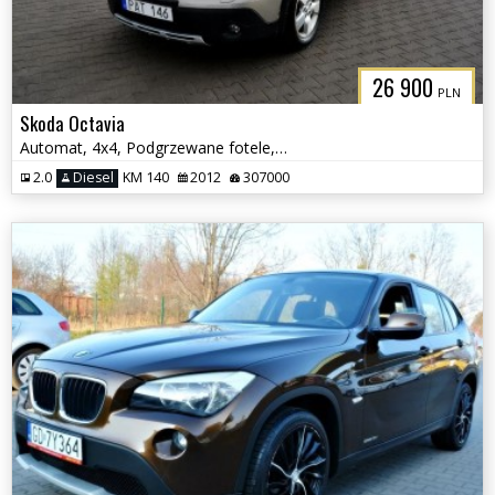
26 900
PLN
Skoda Octavia
Automat, 4x4, Podgrzewane fotele, Serwisowany,Scout
2.0
Diesel
KM 140
2012
307000