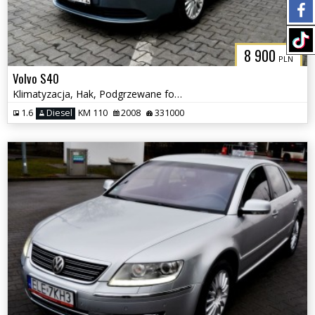
8 900
PLN
Volvo S40
Klimatyzacja, Hak, Podgrzewane fotele, Tempomat
1.6
Diesel
KM 110
2008
331000