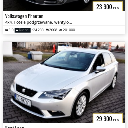
23 900
PLN
Volkswagen Phaeton
4x4, Fotele podgrzewane, wentylowane z funkcją masażu
3.0
Diesel
KM 233
2008
201000
29 900
PLN
Seat Leon