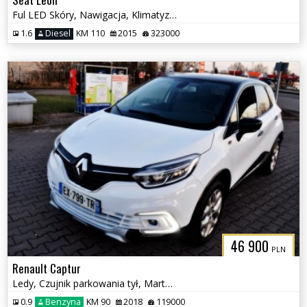
Ful LED Skóry, Nawigacja, Klimatyzacja
1.6
Diesel
KM 110
2015
323000
46 900
PLN
Renault Captur
Ledy, Czujnik parkowania tył, Martwe Pole, Klimatyzacja
0.9
Benzyna
KM 90
2018
119000