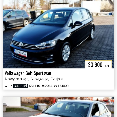
33 900
PLN
Volkswagen Golf Sportsvan
Nowy rozrząd, Nawigacja, Czujniki parkowania, Klimatyzacja
1.6
Diesel
KM 110
2014
174000