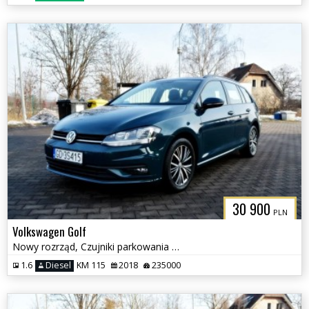
30 900
PLN
Volkswagen Golf
Nowy rozrząd, Czujniki parkowania przód i tył, Ksenon
1.6
Diesel
KM 115
2018
235000