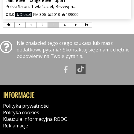
Polski Salon, 1 właściciel, Bezwypadkowy, Najbogatsza wersja
3.0
Diesel
KM 306
2018
139000
1
2
3
4
Nie znalazłeś tego czego szukasz lub masz
dodatkowe pytania? Skontaktuj się z nami, chętnie
odpowiemy na Twoje pytania.
INFORMACJE
Polityka prywatności
Polityka cookies
Klauzula informacyjna RODO
Reklamacje