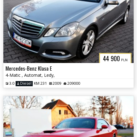
44 900
PLN
Mercedes-Benz Klasa E
4-Matic , Automat, Ledy,
3.0
Diesel
KM 231
2009
209000
3CITYAUTO.P