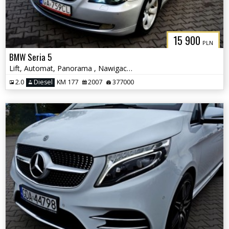
15 900
PLN
BMW Seria 5
Lift, Automat, Panorama , Nawigacja, Czujniki parkowania
2.0
Diesel
KM 177
2007
377000