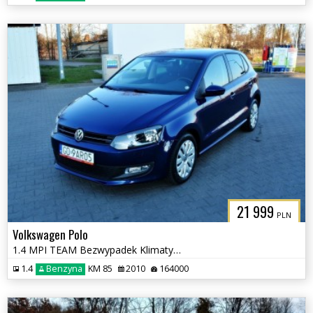
21 999
PLN
Volkswagen Polo
1.4 MPI TEAM Bezwypadek Klimatyzacja, Podgrzewane fotele
1.4
Benzyna
KM 85
2010
164000