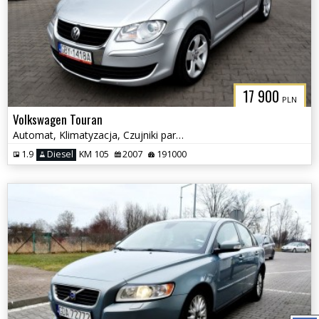
17 900
PLN
Volkswagen Touran
Automat, Klimatyzacja, Czujniki parkowania, Podgrzewane fotele
1.9
Diesel
KM 105
2007
191000