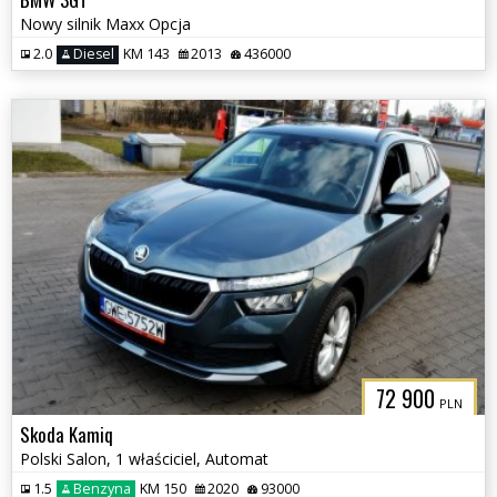
Nowy silnik Maxx Opcja
2.0
Diesel
KM 143
2013
436000
72 900
PLN
Skoda Kamiq
Polski Salon, 1 właściciel, Automat
1.5
Benzyna
KM 150
2020
93000