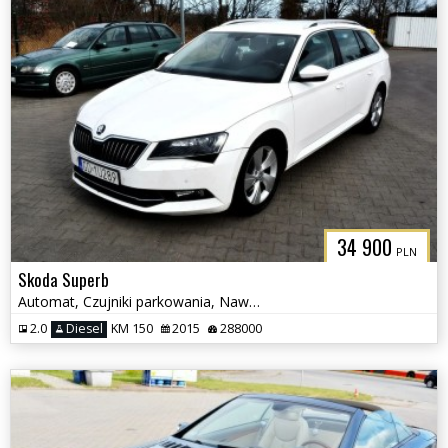
34 900
PLN
Skoda Superb
Automat, Czujniki parkowania, Nawigacja
2.0
Diesel
KM 150
2015
288000