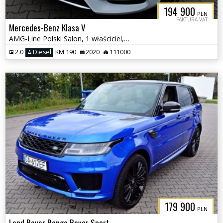
194 900
PLN
FAKTURA VAT
Mercedes-Benz Klasa V
AMG-Line Polski Salon, 1 właściciel, Fv VAT
2.0
Diesel
KM 190
2020
111000
179 900
PLN
Land Rover Range Rover Sport