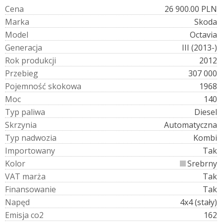
C
e
n
a
26 900.00 PLN
M
a
r
k
a
Skoda
M
o
d
e
l
Octavia
G
e
n
e
r
a
c
j
a
III (2013-)
R
o
k
p
r
o
d
u
k
c
j
i
2012
P
r
z
e
b
i
e
g
307 000
P
o
j
e
m
n
o
ś
ć
s
k
o
k
o
w
a
1968
M
o
c
140
T
y
p
p
a
l
i
w
a
Diesel
S
k
r
z
y
n
i
a
Automatyczna
T
y
p
n
a
d
w
o
z
i
a
Kombi
I
m
p
o
r
t
o
w
a
n
y
Tak
K
o
l
o
r
Srebrny
V
A
T
m
a
r
ż
a
Tak
F
i
n
a
n
s
o
w
a
n
i
e
Tak
N
a
p
ę
d
4x4 (stały)
E
m
i
s
j
a
c
o
2
162