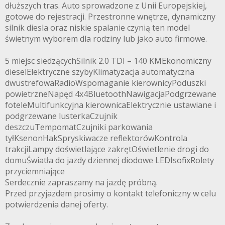
dłuższych tras. Auto sprowadzone z Unii Europejskiej,
gotowe do rejestracji. Przestronne wnętrze, dynamiczny
silnik diesla oraz niskie spalanie czynią ten model
świetnym wyborem dla rodziny lub jako auto firmowe.
5 miejsc siedzącychSilnik 2.0 TDI – 140 KMEkonomiczny
dieselElektryczne szybyKlimatyzacja automatyczna
dwustrefowaRadioWspomaganie kierownicyPoduszki
powietrzneNapęd 4x4BluetoothNawigacjaPodgrzewane
foteleMultifunkcyjna kierownicaElektrycznie ustawiane i
podgrzewane lusterkaCzujnik
deszczuTempomatCzujniki parkowania
tyłKsenonHakSpryskiwacze reflektorówKontrola
trakcjiLampy doświetlające zakrętOświetlenie drogi do
domuŚwiatła do jazdy dziennej diodowe LEDIsofixRolety
przyciemniające
Serdecznie zapraszamy na jazdę próbną.
Przed przyjazdem prosimy o kontakt telefoniczny w celu
potwierdzenia danej oferty.