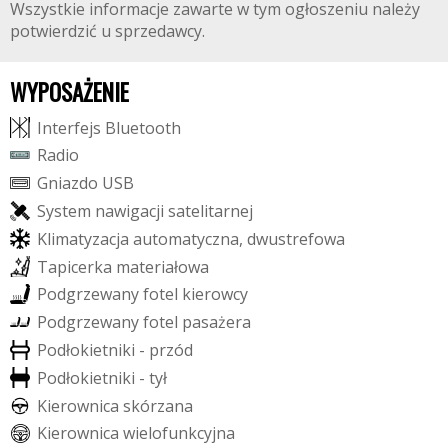
Wszystkie informacje zawarte w tym ogłoszeniu należy
potwierdzić u sprzedawcy.
WYPOSAŻENIE
I
n
t
e
r
f
e
j
s
B
l
u
e
t
o
o
t
h
R
a
d
i
o
G
n
i
a
z
d
o
U
S
B
S
y
s
t
e
m
n
a
w
i
g
a
c
j
i
s
a
t
e
l
i
t
a
r
n
e
j
K
l
i
m
a
t
y
z
a
c
j
a
a
u
t
o
m
a
t
y
c
z
n
a
,
d
w
u
s
t
r
e
f
o
w
a
T
a
p
i
c
e
r
k
a
m
a
t
e
r
i
a
ł
o
w
a
P
o
d
g
r
z
e
w
a
n
y
f
o
t
e
l
k
i
e
r
o
w
c
y
P
o
d
g
r
z
e
w
a
n
y
f
o
t
e
l
p
a
s
a
ż
e
r
a
P
o
d
ł
o
k
i
e
t
n
i
k
i
-
p
r
z
ó
d
P
o
d
ł
o
k
i
e
t
n
i
k
i
-
t
y
ł
K
i
e
r
o
w
n
i
c
a
s
k
ó
r
z
a
n
a
K
i
e
r
o
w
n
i
c
a
w
i
e
l
o
f
u
n
k
c
y
j
n
a