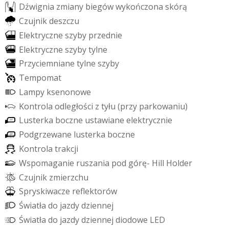
D
ź
w
i
g
n
i
a
z
m
i
a
n
y
b
i
e
g
ó
w
w
y
k
o
ń
c
z
o
n
a
s
k
ó
r
ą
C
z
u
j
n
i
k
d
e
s
z
c
z
u
E
l
e
k
t
r
y
c
z
n
e
s
z
y
b
y
p
r
z
e
d
n
i
e
E
l
e
k
t
r
y
c
z
n
e
s
z
y
b
y
t
y
l
n
e
P
r
z
y
c
i
e
m
n
i
a
n
e
t
y
l
n
e
s
z
y
b
y
T
e
m
p
o
m
a
t
L
a
m
p
y
k
s
e
n
o
n
o
w
e
K
o
n
t
r
o
l
a
o
d
l
e
g
ł
o
ś
c
i
z
t
y
ł
u
(
p
r
z
y
p
a
r
k
o
w
a
n
i
u
)
L
u
s
t
e
r
k
a
b
o
c
z
n
e
u
s
t
a
w
i
a
n
e
e
l
e
k
t
r
y
c
z
n
i
e
P
o
d
g
r
z
e
w
a
n
e
l
u
s
t
e
r
k
a
b
o
c
z
n
e
K
o
n
t
r
o
l
a
t
r
a
k
c
j
i
W
s
p
o
m
a
g
a
n
i
e
r
u
s
z
a
n
i
a
p
o
d
g
ó
r
ę
-
H
i
l
l
H
o
l
d
e
r
C
z
u
j
n
i
k
z
m
i
e
r
z
c
h
u
S
p
r
y
s
k
i
w
a
c
z
e
r
e
f
e
k
t
o
r
ó
w
Ś
w
i
a
t
ł
a
d
o
j
a
z
d
y
d
z
i
e
n
n
e
j
Ś
w
i
a
t
ł
a
d
o
j
a
z
d
y
d
z
i
e
n
n
e
j
d
i
o
d
o
w
e
L
E
D