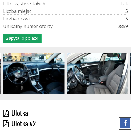
F
i
l
t
r
c
z
ą
s
t
e
k
s
t
a
ł
y
c
h
Tak
L
i
c
z
b
a
m
i
e
j
s
c
5
L
i
c
z
b
a
d
r
z
w
i
5
U
n
i
k
a
l
n
y
n
u
m
e
r
o
f
e
r
t
y
2859
Zapytaj o pojazd
Ulotka
Ulotka v2