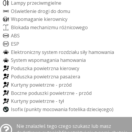
L
a
m
p
y
p
r
z
e
c
i
w
m
g
i
e
l
n
e
O
ś
w
i
e
t
l
e
n
i
e
d
r
o
g
i
d
o
d
o
m
u
W
s
p
o
m
a
g
a
n
i
e
k
i
e
r
o
w
n
i
c
y
B
l
o
k
a
d
a
m
e
c
h
a
n
i
z
m
u
r
ó
ż
n
i
c
o
w
e
g
o
A
B
S
E
S
P
E
l
e
k
t
r
o
n
i
c
z
n
y
s
y
s
t
e
m
r
o
z
d
z
i
a
ł
u
s
i
ł
y
h
a
m
o
w
a
n
i
a
S
y
s
t
e
m
w
s
p
o
m
a
g
a
n
i
a
h
a
m
o
w
a
n
i
a
P
o
d
u
s
z
k
a
p
o
w
i
e
t
r
z
n
a
k
i
e
r
o
w
c
y
P
o
d
u
s
z
k
a
p
o
w
i
e
t
r
z
n
a
p
a
s
a
ż
e
r
a
K
u
r
t
y
n
y
p
o
w
i
e
t
r
z
n
e
-
p
r
z
ó
d
B
o
c
z
n
e
p
o
d
u
s
z
k
i
p
o
w
i
e
t
r
z
n
e
-
p
r
z
ó
d
K
u
r
t
y
n
y
p
o
w
i
e
t
r
z
n
e
-
t
y
ł
I
s
o
f
i
x
(
p
u
n
k
t
y
m
o
c
o
w
a
n
i
a
f
o
t
e
l
i
k
a
d
z
i
e
c
i
ę
c
e
g
o
)
Nie znalazłeś tego czego szukasz lub masz