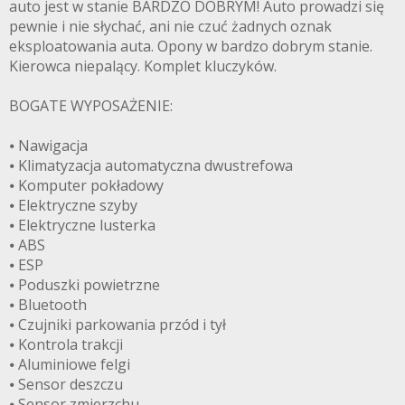
auto jest w stanie BARDZO DOBRYM! Auto prowadzi się
pewnie i nie słychać, ani nie czuć żadnych oznak
eksploatowania auta. Opony w bardzo dobrym stanie.
Kierowca niepalący. Komplet kluczyków.
BOGATE WYPOSAŻENIE:
⦁ Nawigacja
⦁ Klimatyzacja automatyczna dwustrefowa
⦁ Komputer pokładowy
⦁ Elektryczne szyby
⦁ Elektryczne lusterka
⦁ ABS
⦁ ESP
⦁ Poduszki powietrzne
⦁ Bluetooth
⦁ Czujniki parkowania przód i tył
⦁ Kontrola trakcji
⦁ Aluminiowe felgi
⦁ Sensor deszczu
⦁ Sensor zmierzchu