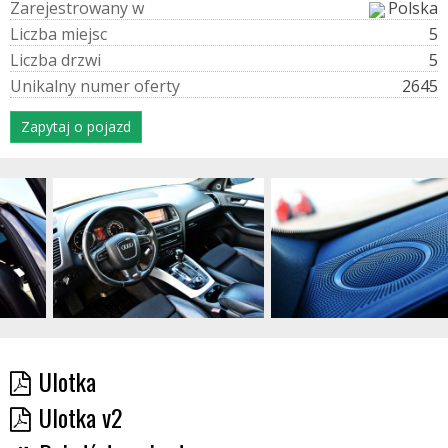
Z
a
r
e
j
e
s
t
r
o
w
a
n
y
w
Polska
L
i
c
z
b
a
m
i
e
j
s
c
5
L
i
c
z
b
a
d
r
z
w
i
5
U
n
i
k
a
l
n
y
n
u
m
e
r
o
f
e
r
t
y
2645
Zapytaj o pojazd
Ulotka
Ulotka v2