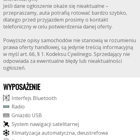
Jeśli dane ogłoszenie okaże się nieaktualne –
przepraszamy, auta potrafią rotować bardzo szybko,
dlatego przed przyjazdem prosimy o kontakt
telefoniczny w celu potwierdzenia danej oferty.
Powyższe opisy samochodów nie stanowią w rozumieniu
prawa oferty handlowej, są jedynie treścią informacyjną
w myśl art. 66, § 1. Kodeksu Cywilnego. Sprzedający nie
odpowiada za ewentualne błędy lub nieaktualności
ogłoszeń.
WYPOSAŻENIE
I
n
t
e
r
f
e
j
s
B
l
u
e
t
o
o
t
h
R
a
d
i
o
G
n
i
a
z
d
o
U
S
B
S
y
s
t
e
m
n
a
w
i
g
a
c
j
i
s
a
t
e
l
i
t
a
r
n
e
j
K
l
i
m
a
t
y
z
a
c
j
a
a
u
t
o
m
a
t
y
c
z
n
a
,
d
w
u
s
t
r
e
f
o
w
a