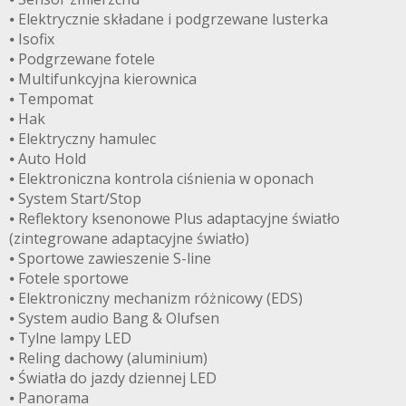
⦁ Elektrycznie składane i podgrzewane lusterka
⦁ Isofix
⦁ Podgrzewane fotele
⦁ Multifunkcyjna kierownica
⦁ Tempomat
⦁ Hak
⦁ Elektryczny hamulec
⦁ Auto Hold
⦁ Elektroniczna kontrola ciśnienia w oponach
⦁ System Start/Stop
⦁ Reflektory ksenonowe Plus adaptacyjne światło
(zintegrowane adaptacyjne światło)
⦁ Sportowe zawieszenie S-line
⦁ Fotele sportowe
⦁ Elektroniczny mechanizm różnicowy (EDS)
⦁ System audio Bang & Olufsen
⦁ Tylne lampy LED
⦁ Reling dachowy (aluminium)
⦁ Światła do jazdy dziennej LED
⦁ Panorama