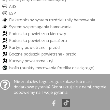
A
B
S
E
S
P
E
l
e
k
t
r
o
n
i
c
z
n
y
s
y
s
t
e
m
r
o
z
d
z
i
a
ł
u
s
i
ł
y
h
a
m
o
w
a
n
i
a
S
y
s
t
e
m
w
s
p
o
m
a
g
a
n
i
a
h
a
m
o
w
a
n
i
a
P
o
d
u
s
z
k
a
p
o
w
i
e
t
r
z
n
a
k
i
e
r
o
w
c
y
P
o
d
u
s
z
k
a
p
o
w
i
e
t
r
z
n
a
p
a
s
a
ż
e
r
a
K
u
r
t
y
n
y
p
o
w
i
e
t
r
z
n
e
-
p
r
z
ó
d
B
o
c
z
n
e
p
o
d
u
s
z
k
i
p
o
w
i
e
t
r
z
n
e
-
p
r
z
ó
d
K
u
r
t
y
n
y
p
o
w
i
e
t
r
z
n
e
-
t
y
ł
I
s
o
f
i
x
(
p
u
n
k
t
y
m
o
c
o
w
a
n
i
a
f
o
t
e
l
i
k
a
d
z
i
e
c
i
ę
c
e
g
o
)
Nie znalazłeś tego czego szukasz lub masz
dodatkowe pytania? Skontaktuj się z nami, chętnie
odpowiemy na Twoje pytania.