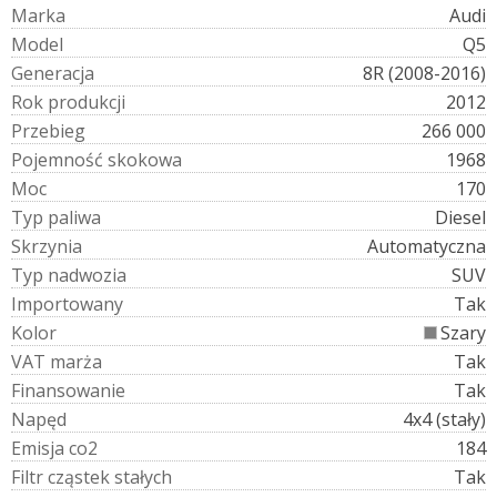
M
a
r
k
a
Audi
M
o
d
e
l
Q5
G
e
n
e
r
a
c
j
a
8R (2008-2016)
R
o
k
p
r
o
d
u
k
c
j
i
2012
P
r
z
e
b
i
e
g
266 000
P
o
j
e
m
n
o
ś
ć
s
k
o
k
o
w
a
1968
M
o
c
170
T
y
p
p
a
l
i
w
a
Diesel
S
k
r
z
y
n
i
a
Automatyczna
T
y
p
n
a
d
w
o
z
i
a
SUV
I
m
p
o
r
t
o
w
a
n
y
Tak
K
o
l
o
r
Szary
V
A
T
m
a
r
ż
a
Tak
F
i
n
a
n
s
o
w
a
n
i
e
Tak
N
a
p
ę
d
4x4 (stały)
E
m
i
s
j
a
c
o
2
184
F
i
l
t
r
c
z
ą
s
t
e
k
s
t
a
ł
y
c
h
Tak