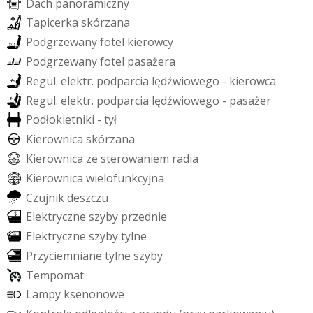
D
a
c
h
p
a
n
o
r
a
m
i
c
z
n
y
T
a
p
i
c
e
r
k
a
s
k
ó
r
z
a
n
a
P
o
d
g
r
z
e
w
a
n
y
f
o
t
e
l
k
i
e
r
o
w
c
y
P
o
d
g
r
z
e
w
a
n
y
f
o
t
e
l
p
a
s
a
ż
e
r
a
R
e
g
u
l
.
e
l
e
k
t
r
.
p
o
d
p
a
r
c
i
a
l
ę
d
ź
w
i
o
w
e
g
o
-
k
i
e
r
o
w
c
a
R
e
g
u
l
.
e
l
e
k
t
r
.
p
o
d
p
a
r
c
i
a
l
ę
d
ź
w
i
o
w
e
g
o
-
p
a
s
a
ż
e
r
P
o
d
ł
o
k
i
e
t
n
i
k
i
-
t
y
ł
K
i
e
r
o
w
n
i
c
a
s
k
ó
r
z
a
n
a
K
i
e
r
o
w
n
i
c
a
z
e
s
t
e
r
o
w
a
n
i
e
m
r
a
d
i
a
K
i
e
r
o
w
n
i
c
a
w
i
e
l
o
f
u
n
k
c
y
j
n
a
C
z
u
j
n
i
k
d
e
s
z
c
z
u
E
l
e
k
t
r
y
c
z
n
e
s
z
y
b
y
p
r
z
e
d
n
i
e
E
l
e
k
t
r
y
c
z
n
e
s
z
y
b
y
t
y
l
n
e
P
r
z
y
c
i
e
m
n
i
a
n
e
t
y
l
n
e
s
z
y
b
y
T
e
m
p
o
m
a
t
L
a
m
p
y
k
s
e
n
o
n
o
w
e