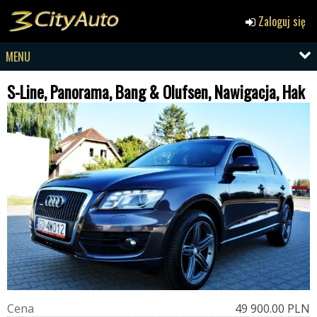
Zaloguj się
MENU
S-Line, Panorama, Bang & Olufsen, Nawigacja, Hak
C
e
n
a
49 900.00 PLN