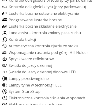
K
o
n
t
r
o
l
a
o
d
l
e
g
ł
o
ś
c
i
z
p
r
z
o
d
u
(
p
r
z
y
p
a
r
k
o
w
a
n
i
u
)
K
o
n
t
r
o
l
a
o
d
l
e
g
ł
o
ś
c
i
z
t
y
ł
u
(
p
r
z
y
p
a
r
k
o
w
a
n
i
u
)
L
u
s
t
e
r
k
a
b
o
c
z
n
e
u
s
t
a
w
i
a
n
e
e
l
e
k
t
r
y
c
z
n
i
e
P
o
d
g
r
z
e
w
a
n
e
l
u
s
t
e
r
k
a
b
o
c
z
n
e
L
u
s
t
e
r
k
a
b
o
c
z
n
e
s
k
ł
a
d
a
n
e
e
l
e
k
t
r
y
c
z
n
i
e
L
a
n
e
a
s
s
i
s
t
-
k
o
n
t
r
o
l
a
z
m
i
a
n
y
p
a
s
a
r
u
c
h
u
K
o
n
t
r
o
l
a
t
r
a
k
c
j
i
A
u
t
o
m
a
t
y
c
z
n
a
k
o
n
t
r
o
l
a
z
j
a
z
d
u
z
e
s
t
o
k
u
W
s
p
o
m
a
g
a
n
i
e
r
u
s
z
a
n
i
a
p
o
d
g
ó
r
ę
-
H
i
l
l
H
o
l
d
e
r
S
p
r
y
s
k
i
w
a
c
z
e
r
e
f
e
k
t
o
r
ó
w
Ś
w
i
a
t
ł
a
d
o
j
a
z
d
y
d
z
i
e
n
n
e
j
Ś
w
i
a
t
ł
a
d
o
j
a
z
d
y
d
z
i
e
n
n
e
j
d
i
o
d
o
w
e
L
E
D
L
a
m
p
y
p
r
z
e
c
i
w
m
g
i
e
l
n
e
L
a
m
p
y
t
y
l
n
e
w
t
e
c
h
n
o
l
o
g
i
i
L
E
D
S
y
s
t
e
m
S
t
a
r
t
/
S
t
o
p
E
l
e
k
t
r
o
n
i
c
z
n
a
k
o
n
t
r
o
l
a
c
i
ś
n
i
e
n
i
a
w
o
p
o
n
a
c
h
E
l
e
k
t
r
y
c
z
n
y
h
a
m
u
l
e
c
p
o
s
t
o
j
o
w
y