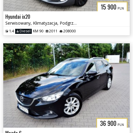
15 900
PLN
Hyundai ix20
Serwisowany, Klimatyzacja, Podgrzewane fotele
1.4
Diesel
KM 90
2011
208000
36 900
PLN
Mazda 6