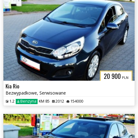
20 900
PLN
Kia Rio
Bezwypadkowe, Serwisowane
1.2
Benzyna
KM 85
2012
154000