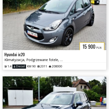
15 900
PLN
Hyundai ix20
Klimatyzacja, Podgrzewane fotele, Serwisowany
1.4
Diesel
KM 90
2011
208000