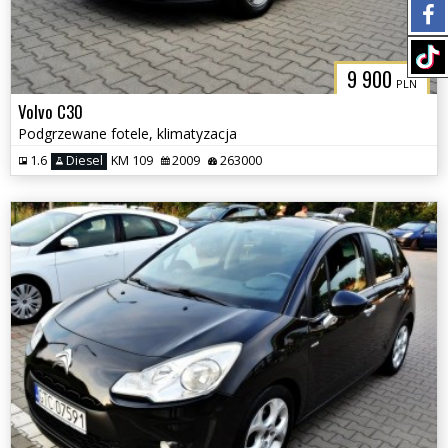
9 900
PLN
Volvo C30
Podgrzewane fotele, klimatyzacja
1.6
Diesel
KM 109
2009
263000