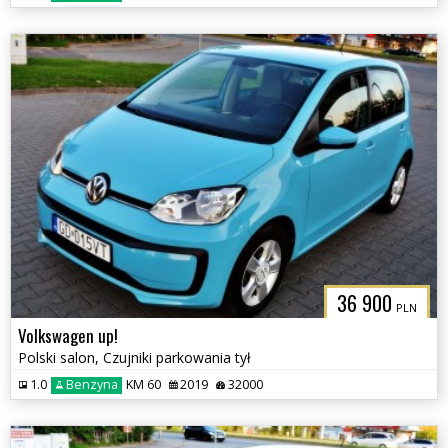
36 900
PLN
Volkswagen up!
Polski salon, Czujniki parkowania tył
1.0
Benzyna
KM 60
2019
32000