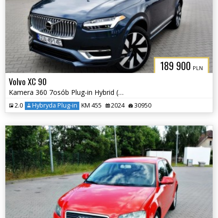
189 900
PLN
Volvo XC 90
Kamera 360 7osób Plug-in Hybrid (Recharge) Elektryczna Klapa
2.0
Hybryda Plug-in
KM 455
2024
30950