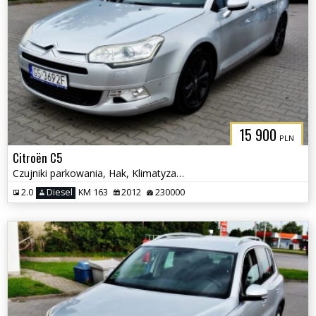
15 900
PLN
Citroën C5
Czujniki parkowania, Hak, Klimatyzacja
2.0
Diesel
KM 163
2012
230000