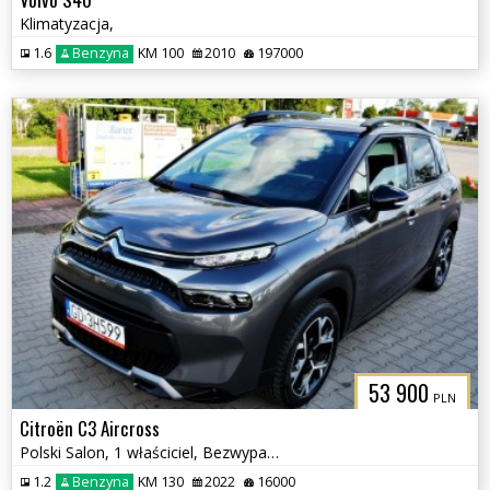
Klimatyzacja,
1.6
Benzyna
KM 100
2010
197000
53 900
PLN
Citroën C3 Aircross
Polski Salon, 1 właściciel, Bezwypadkowy
1.2
Benzyna
KM 130
2022
16000