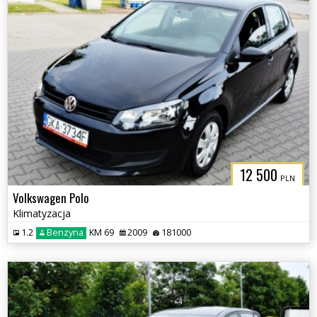
12 500
PLN
Volkswagen Polo
Klimatyzacja
1.2
Benzyna
KM 69
2009
181000