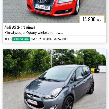
14 900
PLN
Audi A3 3-drzwiowe
Klimatyzacja, Opony wielosezonowe, Czujniki parkowania tył
1.6
Benzyna
KM 102
2009
240000