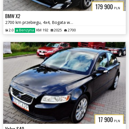
179 900
PLN
BMW X2
2700 km przebiegu, 4x4, Bogata wersja
2.0
Benzyna
KM 192
2025
2700
17 900
PLN
Volvo S40