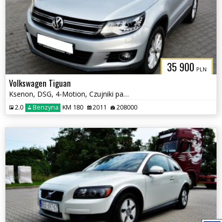
35 900
PLN
Volkswagen Tiguan
Ksenon, DSG, 4-Motion, Czujniki parkowania tył, Klimatyzacja, Hak
2.0
Benzyna
KM 180
2011
208000