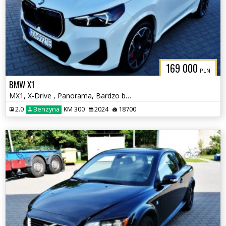
169 000
PLN
BMW X1
MX1, X-Drive , Panorama, Bardzo bogate wyposażenie
2.0
Benzyna
KM 300
2024
18700