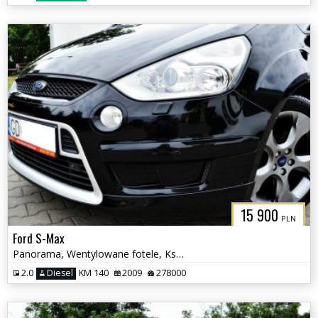
15 900
PLN
Ford S-Max
Panorama, Wentylowane fotele, Ksenon Hak, Nawigacja
2.0
Diesel
KM 140
2009
278000