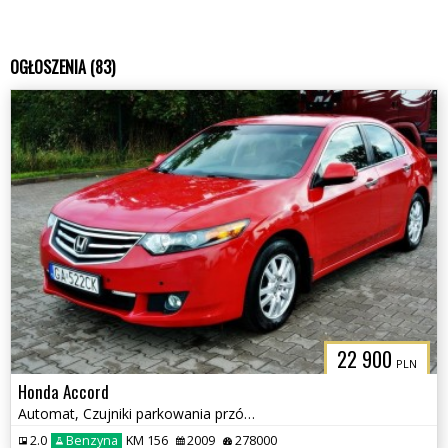
OGŁOSZENIA (83)
22 900
PLN
Honda Accord
Automat, Czujniki parkowania przód i tył, Klimatyzacja
2.0
Benzyna
KM 156
2009
278000