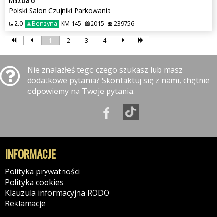
Polski Salon Czujniki Parkowania
2.0
Benzyna
KM 145
2015
239756
1
2
3
4
Nie znalazłeś tego czego szukasz lub masz
dodatkowe pytania? Skontaktuj się z nami, chętnie
odpowiemy na Twoje pytania.
INFORMACJE
Polityka prywatności
Polityka cookies
Klauzula informacyjna RODO
Reklamacje