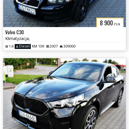
8 900
PLN
Volvo C30
Klimatyzacja,
1.6
Diesel
KM 109
2007
309000