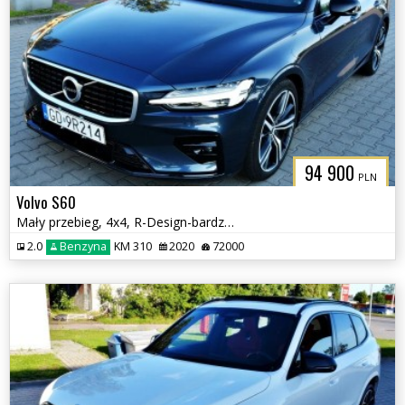
94 900
PLN
Volvo S60
Mały przebieg, 4x4, R-Design-bardzo bogate wyposażenie
2.0
Benzyna
KM 310
2020
72000
3CITYAUTO.P