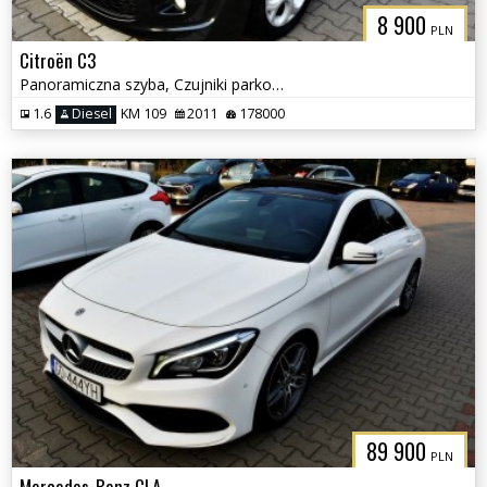
8 900
PLN
Citroën C3
Panoramiczna szyba, Czujniki parkowania, Klimatyzacja
1.6
Diesel
KM 109
2011
178000
89 900
PLN
Mercedes-Benz CLA