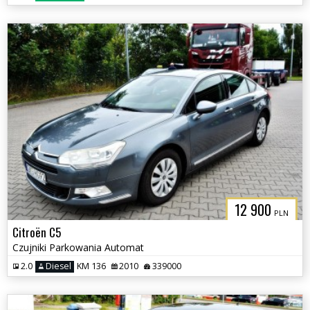
12 900
PLN
Citroën C5
Czujniki Parkowania Automat
2.0
Diesel
KM 136
2010
339000