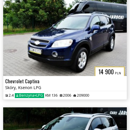
14 900
PLN
Chevrolet Captiva
Skóry, Ksenon LPG
2.4
Benzyna+LPG
KM 136
2006
209000