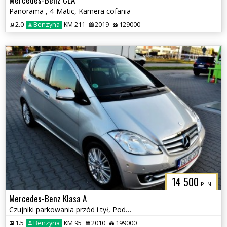
Panorama , 4-Matic, Kamera cofania
2.0
Benzyna
KM 211
2019
129000
14 500
PLN
Mercedes-Benz Klasa A
Czujniki parkowania przód i tył, Podgrzewane fotele
1.5
Benzyna
KM 95
2010
199000