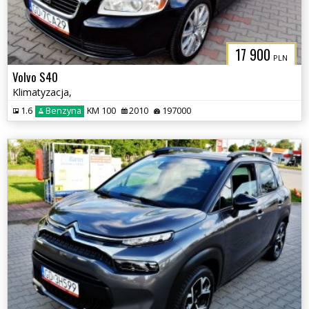
17 900
PLN
Volvo S40
Klimatyzacja,
1.6
Benzyna
KM 100
2010
197000