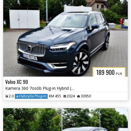
189 900
PLN
Volvo XC 90
Kamera 360 7osób Plug-in Hybrid (Recharge) Elektryczna Klapa
2.0
Hybryda Plug-in
KM 455
2024
30950