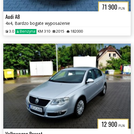
71 900
PLN
Audi A8
4x4, Bardzo bogate wyposażenie
3.0
Benzyna
KM 310
2015
182000
12 900
PLN
Volkswagen Passat