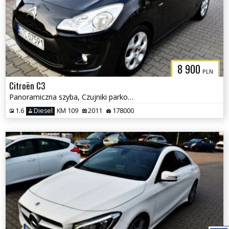
8 900
PLN
Citroën C3
Panoramiczna szyba, Czujniki parkowania, Klimatyzacja
1.6
Diesel
KM 109
2011
178000