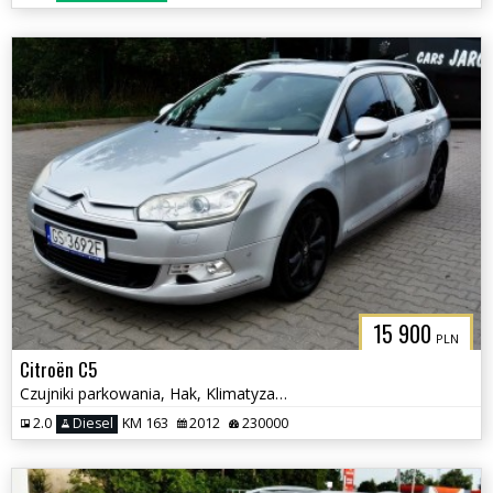
15 900
PLN
Citroën C5
Czujniki parkowania, Hak, Klimatyzacja
2.0
Diesel
KM 163
2012
230000