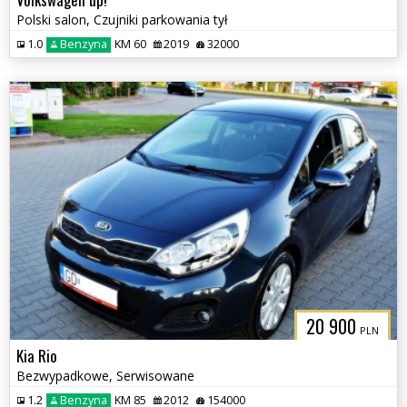
Polski salon, Czujniki parkowania tył
1.0
Benzyna
KM 60
2019
32000
20 900
PLN
Kia Rio
Bezwypadkowe, Serwisowane
1.2
Benzyna
KM 85
2012
154000