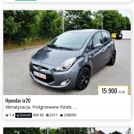
15 900
PLN
Hyundai ix20
Klimatyzacja, Podgrzewane fotele, Serwisowany
1.4
Diesel
KM 90
2011
208000