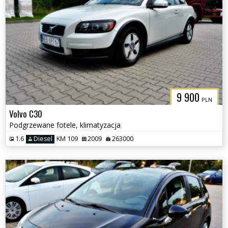
9 900
PLN
Volvo C30
Podgrzewane fotele, klimatyzacja
1.6
Diesel
KM 109
2009
263000