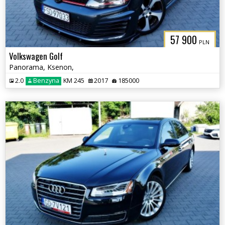
57 900
PLN
Volkswagen Golf
Panorama, Ksenon,
2.0
Benzyna
KM 245
2017
185000