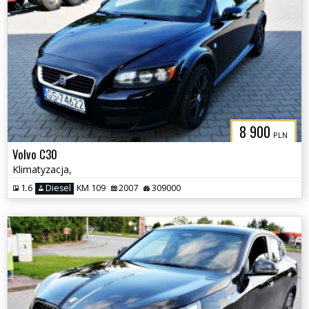
8 900
PLN
Volvo C30
Klimatyzacja,
1.6
Diesel
KM 109
2007
309000
3CITYAUTO.P