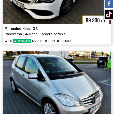
89 900
PLN
Mercedes-Benz CLA
Panorama , 4-Matic, Kamera cofania
2.0
Benzyna
KM 211
2019
129000