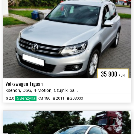
35 900
PLN
Volkswagen Tiguan
Ksenon, DSG, 4-Motion, Czujniki parkowania tył, Klimatyzacja, Hak
2.0
Benzyna
KM 180
2011
208000