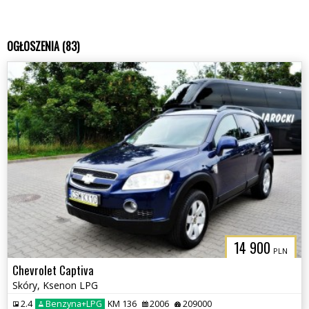
OGŁOSZENIA (83)
14 900
PLN
Chevrolet Captiva
Skóry, Ksenon LPG
2.4
Benzyna+LPG
KM 136
2006
209000