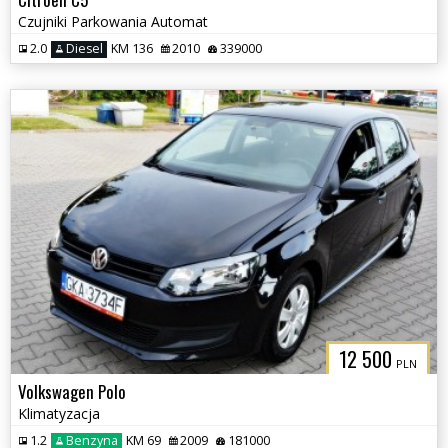
Czujniki Parkowania Automat
2.0
Diesel
KM 136
2010
339000
12 500
PLN
Volkswagen Polo
Klimatyzacja
1.2
Benzyna
KM 69
2009
181000