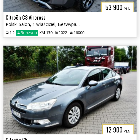
53 900
PLN
Citroën C3 Aircross
Polski Salon, 1 właściciel, Bezwypadkowy
1.2
Benzyna
KM 130
2022
16000
12 900
PLN
Citroën C5