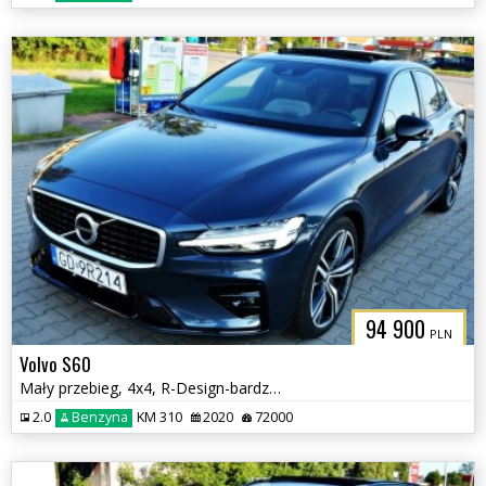
94 900
PLN
Volvo S60
Mały przebieg, 4x4, R-Design-bardzo bogate wyposażenie
2.0
Benzyna
KM 310
2020
72000