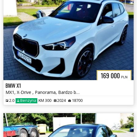
169 000
PLN
BMW X1
MX1, X-Drive , Panorama, Bardzo bogate wyposażenie
2.0
Benzyna
KM 300
2024
18700