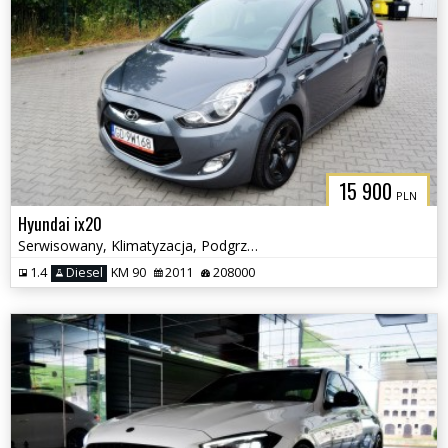
15 900
PLN
Hyundai ix20
Serwisowany, Klimatyzacja, Podgrzewane fotele
1.4
Diesel
KM 90
2011
208000