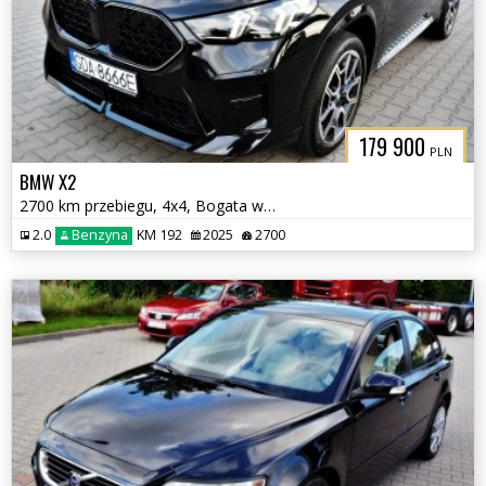
179 900
PLN
BMW X2
2700 km przebiegu, 4x4, Bogata wersja
2.0
Benzyna
KM 192
2025
2700