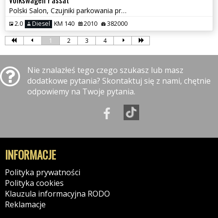
Polski Salon, Czujniki parkowania przód i tył, Klimatyzacja
2.0
Diesel
KM 140
2010
382000
1
2
3
4
Nie znalazłeś tego czego szukasz lub masz
dodatkowe pytania? Skontaktuj się z nami, chętnie
odpowiemy na Twoje pytania.
INFORMACJE
Polityka prywatności
Polityka cookies
Klauzula informacyjna RODO
Reklamacje