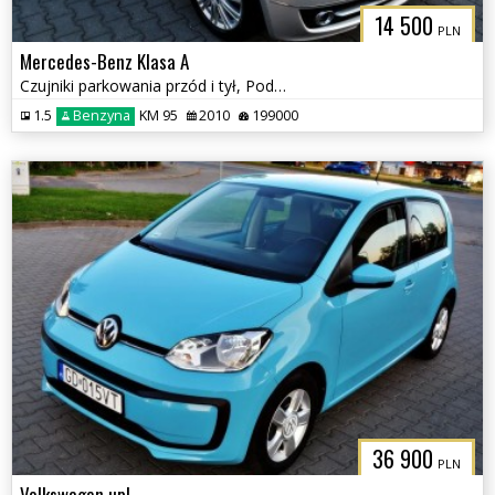
14 500
PLN
Mercedes-Benz Klasa A
Czujniki parkowania przód i tył, Podgrzewane fotele
1.5
Benzyna
KM 95
2010
199000
36 900
PLN
Volkswagen up!