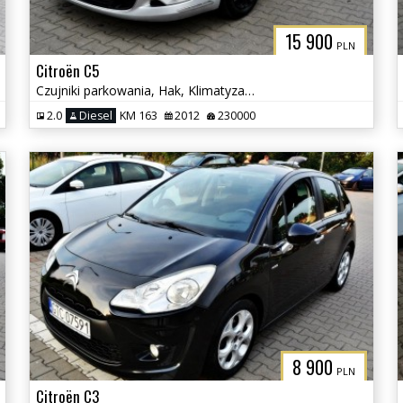
15 900
PLN
Citroën C5
Czujniki parkowania, Hak, Klimatyzacja
2.0
Diesel
KM 163
2012
230000
8 900
PLN
Citroën C3