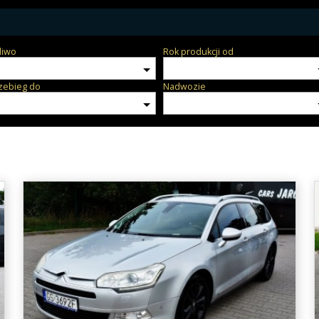
liwo
Rok produkcji od
zebieg do
Nadwozie