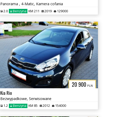
Panorama , 4-Matic, Kamera cofania
2.0
Benzyna
KM 211
2019
129000
20 900
PLN
Kia Rio
Bezwypadkowe, Serwisowane
1.2
Benzyna
KM 85
2012
154000