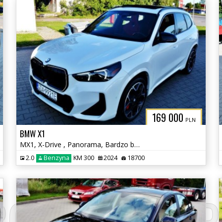
169 000
PLN
BMW X1
MX1, X-Drive , Panorama, Bardzo bogate wyposażenie
2.0
Benzyna
KM 300
2024
18700