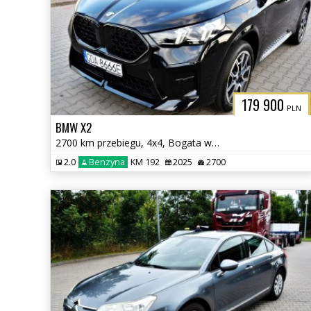
179 900
PLN
BMW X2
2700 km przebiegu, 4x4, Bogata wersja
2.0
Benzyna
KM 192
2025
2700