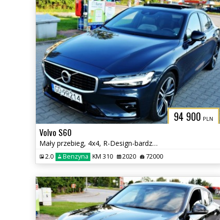
94 900
PLN
Volvo S60
Mały przebieg, 4x4, R-Design-bardzo bogate wyposażenie
2.0
Benzyna
KM 310
2020
72000