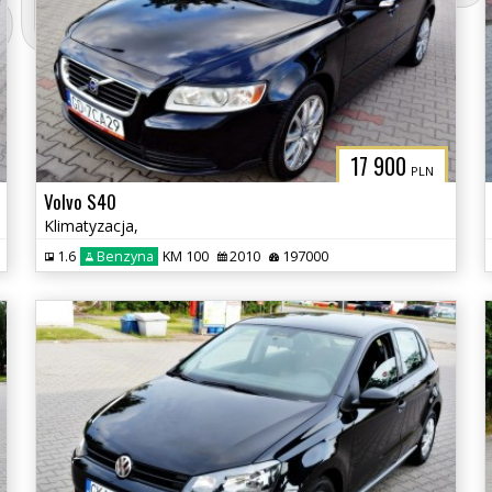
3CITYAUTO.P
17 900
PLN
Volvo S40
Klimatyzacja,
1.6
Benzyna
KM 100
2010
197000