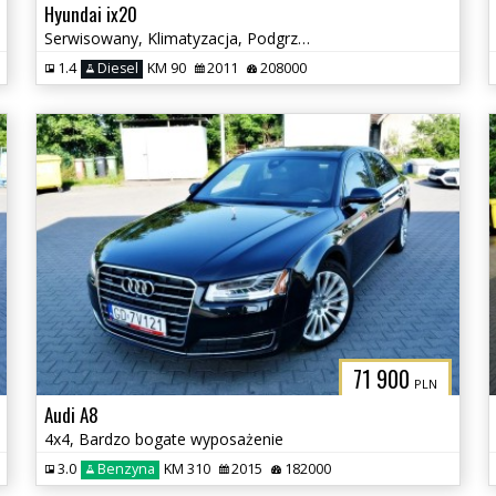
Hyundai ix20
Serwisowany, Klimatyzacja, Podgrzewane fotele
1.4
Diesel
KM 90
2011
208000
71 900
PLN
Audi A8
4x4, Bardzo bogate wyposażenie
3.0
Benzyna
KM 310
2015
182000