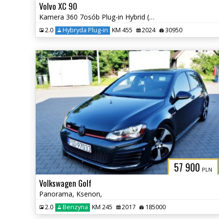
Volvo XC 90
Kamera 360 7osób Plug-in Hybrid (Recharge) Elektryczna Klapa
2.0
Hybryda Plug-in
KM 455
2024
30950
57 900
PLN
Volkswagen Golf
Panorama, Ksenon,
2.0
Benzyna
KM 245
2017
185000