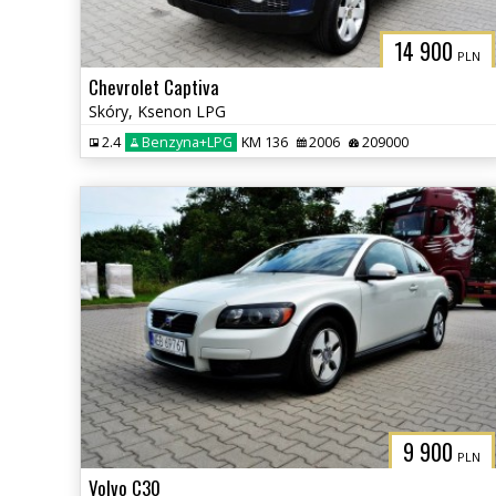
14 900
PLN
Chevrolet Captiva
Skóry, Ksenon LPG
2.4
Benzyna+LPG
KM 136
2006
209000
9 900
PLN
Volvo C30