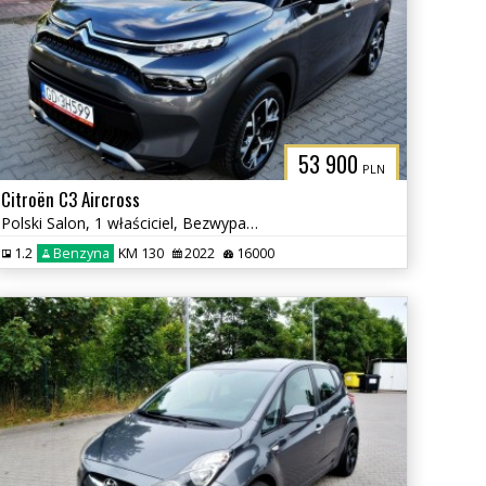
L
53 900
PLN
Citroën C3 Aircross
Polski Salon, 1 właściciel, Bezwypadkowy
1.2
Benzyna
KM 130
2022
16000