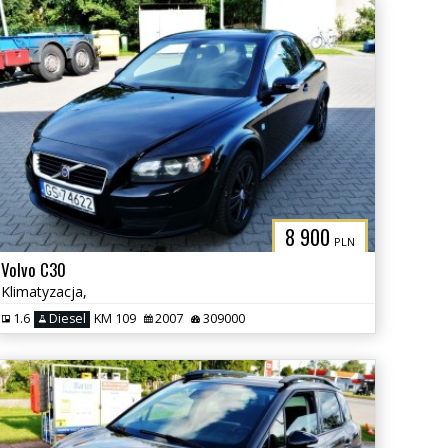
8 900
PLN
Volvo C30
Klimatyzacja,
1.6
Diesel
KM 109
2007
309000