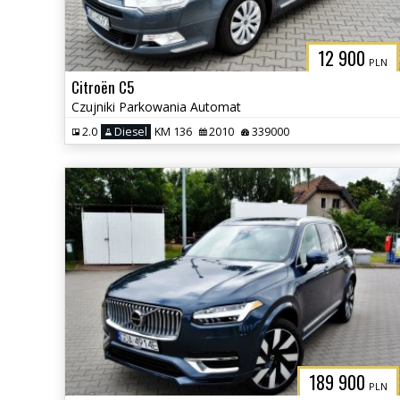
12 900
PLN
Citroën C5
Czujniki Parkowania Automat
2.0
Diesel
KM 136
2010
339000
189 900
PLN