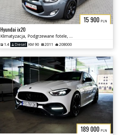
15 900
PLN
Hyundai ix20
Klimatyzacja, Podgrzewane fotele, Serwisowany
1.4
Diesel
KM 90
2011
208000
189 000
PLN