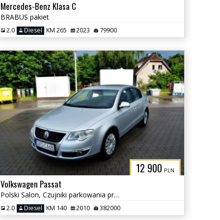
Mercedes-Benz Klasa C
BRABUS pakiet
2.0
Diesel
KM 265
2023
79900
12 900
PLN
Volkswagen Passat
Polski Salon, Czujniki parkowania przód i tył, Klimatyzacja
2.0
Diesel
KM 140
2010
382000