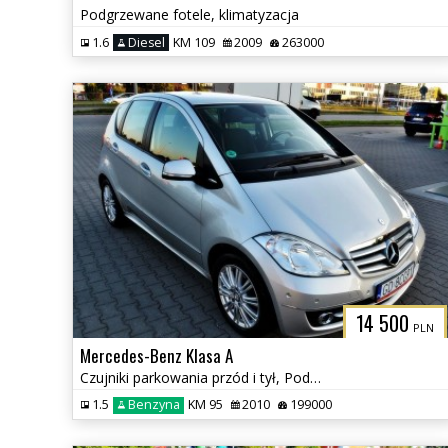
Podgrzewane fotele, klimatyzacja
1.6
Diesel
KM 109
2009
263000
14 500
PLN
Mercedes-Benz Klasa A
Czujniki parkowania przód i tył, Podgrzewane fotele
1.5
Benzyna
KM 95
2010
199000