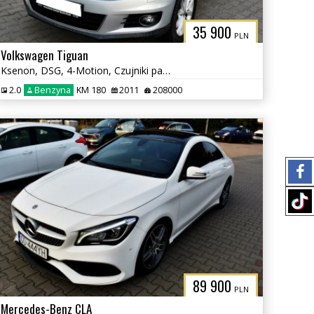
35 900
PLN
Volkswagen Tiguan
Ksenon, DSG, 4-Motion, Czujniki parkowania tył, Klimatyzacja, Hak
2.0
Benzyna
KM 180
2011
208000
89 900
PLN
Mercedes-Benz CLA