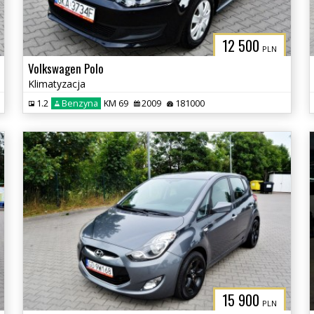
12 500
PLN
Volkswagen Polo
Klimatyzacja
1.2
Benzyna
KM 69
2009
181000
15 900
PLN