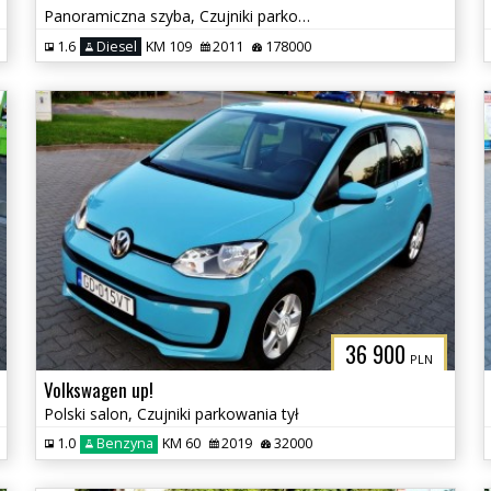
Panoramiczna szyba, Czujniki parkowania, Klimatyzacja
1.6
Diesel
KM 109
2011
178000
36 900
PLN
Volkswagen up!
Polski salon, Czujniki parkowania tył
1.0
Benzyna
KM 60
2019
32000