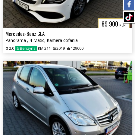
89 900
PLN
Mercedes-Benz CLA
Panorama , 4-Matic, Kamera cofania
2.0
Benzyna
KM 211
2019
129000