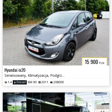
15 900
PLN
Hyundai ix20
Serwisowany, Klimatyzacja, Podgrzewane fotele
1.4
Diesel
KM 90
2011
208000