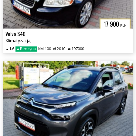
17 900
PLN
Volvo S40
Klimatyzacja,
1.6
Benzyna
KM 100
2010
197000