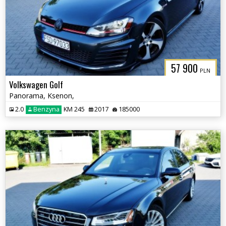
57 900
PLN
Volkswagen Golf
Panorama, Ksenon,
2.0
Benzyna
KM 245
2017
185000