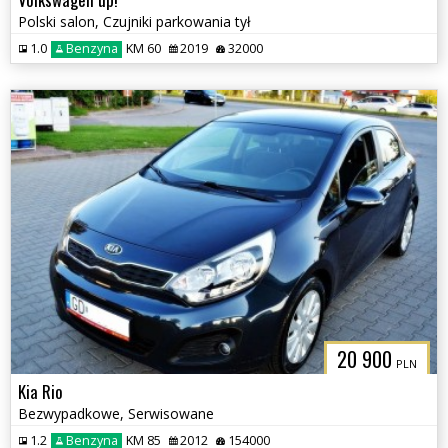
Polski salon, Czujniki parkowania tył
1.0
Benzyna
KM 60
2019
32000
20 900
PLN
Kia Rio
Bezwypadkowe, Serwisowane
1.2
Benzyna
KM 85
2012
154000