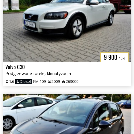
9 900
PLN
Volvo C30
Podgrzewane fotele, klimatyzacja
1.6
Diesel
KM 109
2009
263000