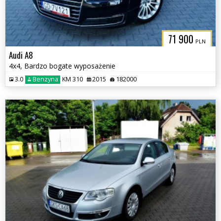
71 900
PLN
Audi A8
4x4, Bardzo bogate wyposażenie
3.0
Benzyna
KM 310
2015
182000