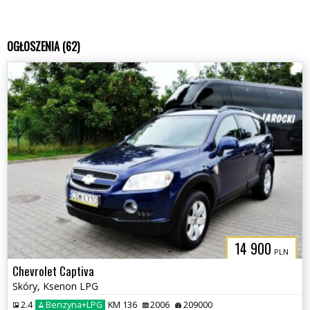
OGŁOSZENIA (62)
14 900
PLN
Chevrolet Captiva
Skóry, Ksenon LPG
2.4
Benzyna+LPG
KM 136
2006
209000