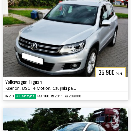
35 900
PLN
Volkswagen Tiguan
Ksenon, DSG, 4-Motion, Czujniki parkowania tył, Klimatyzacja, Hak
2.0
Benzyna
KM 180
2011
208000