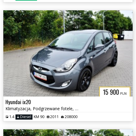
15 900
PLN
Hyundai ix20
Klimatyzacja, Podgrzewane fotele, Serwisowany
1.4
Diesel
KM 90
2011
208000