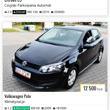
Czujniki Parkowania Automat
2.0
Diesel
KM 136
2010
339000
12 500
PLN
Volkswagen Polo
Klimatyzacja
1.2
Benzyna
KM 69
2009
181000