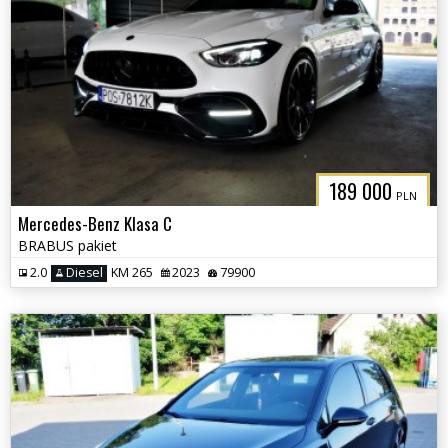
189 000
PLN
Mercedes-Benz Klasa C
BRABUS pakiet
2.0
Diesel
KM 265
2023
79900