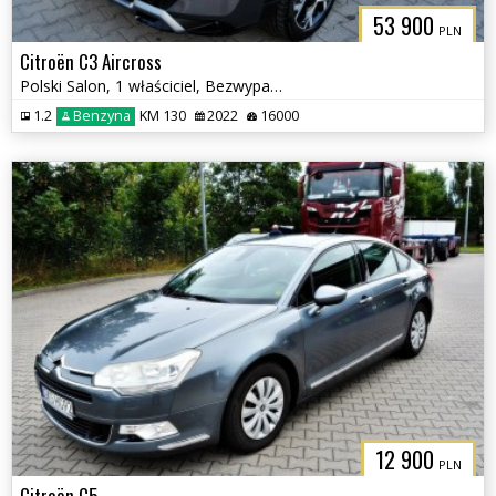
53 900
PLN
Citroën C3 Aircross
Polski Salon, 1 właściciel, Bezwypadkowy
1.2
Benzyna
KM 130
2022
16000
12 900
PLN
Citroën C5