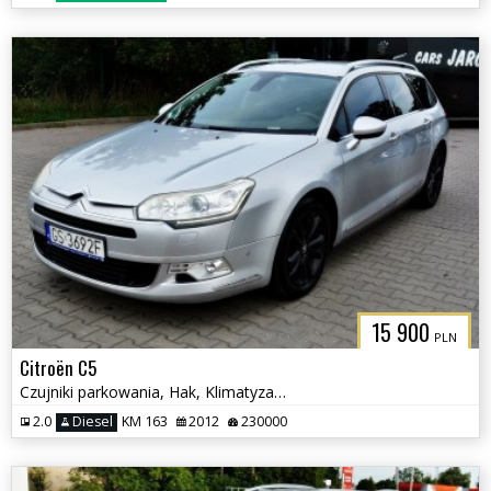
15 900
PLN
Citroën C5
Czujniki parkowania, Hak, Klimatyzacja
2.0
Diesel
KM 163
2012
230000