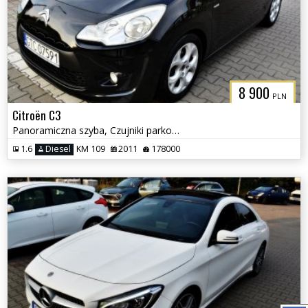
8 900
PLN
Citroën C3
Panoramiczna szyba, Czujniki parkowania, Klimatyzacja
1.6
Diesel
KM 109
2011
178000