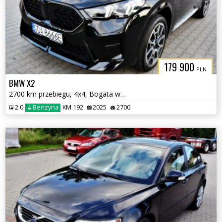
179 900
PLN
BMW X2
2700 km przebiegu, 4x4, Bogata wersja
2.0
Benzyna
KM 192
2025
2700