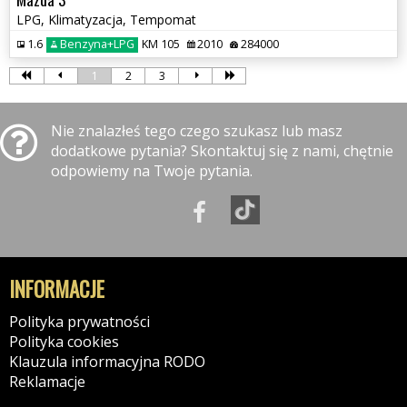
LPG, Klimatyzacja, Tempomat
1.6
Benzyna+LPG
KM 105
2010
284000
1
2
3
Nie znalazłeś tego czego szukasz lub masz
dodatkowe pytania? Skontaktuj się z nami, chętnie
odpowiemy na Twoje pytania.
INFORMACJE
Polityka prywatności
Polityka cookies
Klauzula informacyjna RODO
Reklamacje