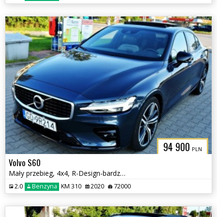
94 900
PLN
Volvo S60
Mały przebieg, 4x4, R-Design-bardzo bogate wyposażenie
2.0
Benzyna
KM 310
2020
72000