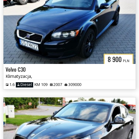
8 900
PLN
Volvo C30
Klimatyzacja,
1.6
Diesel
KM 109
2007
309000
3CITYAUTO.P