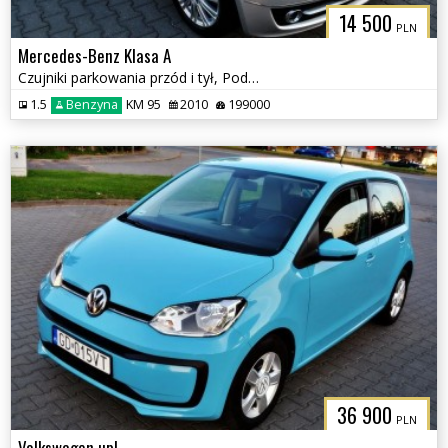
14 500
PLN
Mercedes-Benz Klasa A
Czujniki parkowania przód i tył, Podgrzewane fotele
1.5
Benzyna
KM 95
2010
199000
36 900
PLN
Volkswagen up!