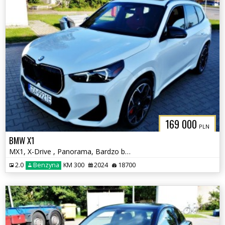
169 000
PLN
BMW X1
MX1, X-Drive , Panorama, Bardzo bogate wyposażenie
2.0
Benzyna
KM 300
2024
18700