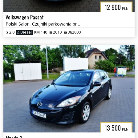
12 900
PLN
Volkswagen Passat
Polski Salon, Czujniki parkowania przód i tył, Klimatyzacja
2.0
Diesel
KM 140
2010
382000
13 500
PLN
Mazda 3