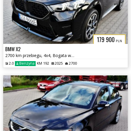
179 900
PLN
BMW X2
2700 km przebiegu, 4x4, Bogata wersja
2.0
Benzyna
KM 192
2025
2700