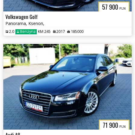
57 900
PLN
Volkswagen Golf
Panorama, Ksenon,
2.0
Benzyna
KM 245
2017
185000
71 900
PLN
Audi A8