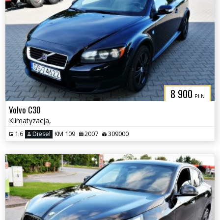
8 900
PLN
Volvo C30
Klimatyzacja,
1.6
Diesel
KM 109
2007
309000
3CITYAUTO.P