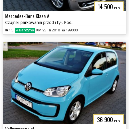
14 500
PLN
Mercedes-Benz Klasa A
Czujniki parkowania przód i tył, Podgrzewane fotele
1.5
Benzyna
KM 95
2010
199000
36 900
PLN
Volkswagen up!