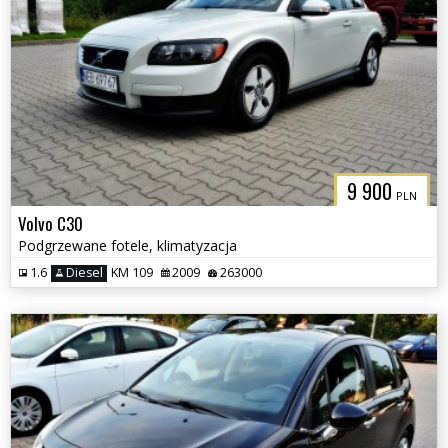
9 900
PLN
Volvo C30
Podgrzewane fotele, klimatyzacja
1.6
Diesel
KM 109
2009
263000