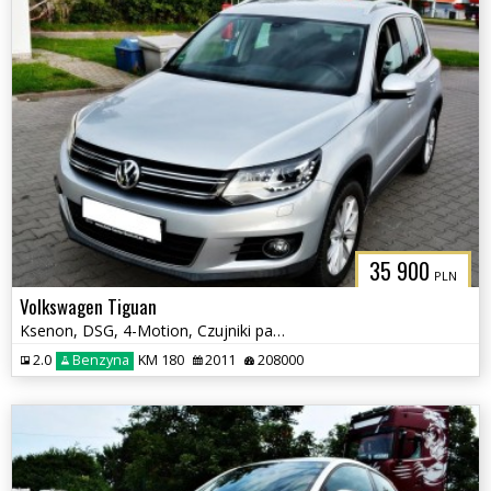
35 900
PLN
Volkswagen Tiguan
Ksenon, DSG, 4-Motion, Czujniki parkowania tył, Klimatyzacja, Hak
2.0
Benzyna
KM 180
2011
208000