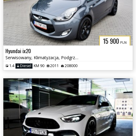
15 900
PLN
Hyundai ix20
Serwisowany, Klimatyzacja, Podgrzewane fotele
1.4
Diesel
KM 90
2011
208000