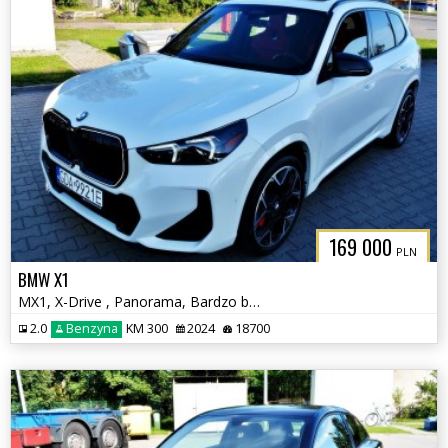
169 000
PLN
BMW X1
MX1, X-Drive , Panorama, Bardzo bogate wyposażenie
2.0
Benzyna
KM 300
2024
18700