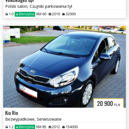
Polski salon, Czujniki parkowania tył
1.0
Benzyna
KM 60
2019
32000
20 900
PLN
Kia Rio
Bezwypadkowe, Serwisowane
1.2
Benzyna
KM 85
2012
154000