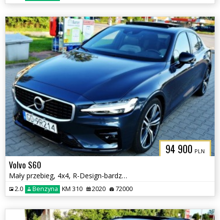
94 900
PLN
Volvo S60
Mały przebieg, 4x4, R-Design-bardzo bogate wyposażenie
2.0
Benzyna
KM 310
2020
72000