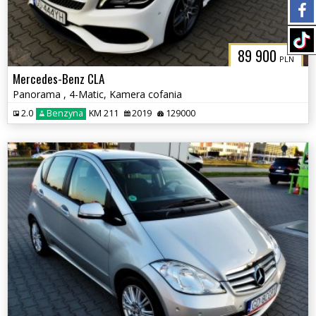
89 900
PLN
Mercedes-Benz CLA
Panorama , 4-Matic, Kamera cofania
2.0
Benzyna
KM 211
2019
129000