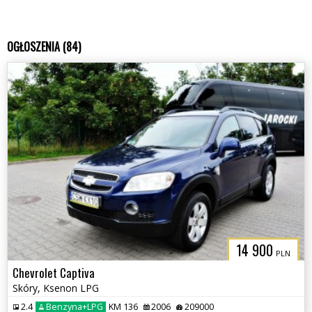
OGŁOSZENIA (84)
14 900
PLN
Chevrolet Captiva
Skóry, Ksenon LPG
2.4
Benzyna+LPG
KM 136
2006
209000