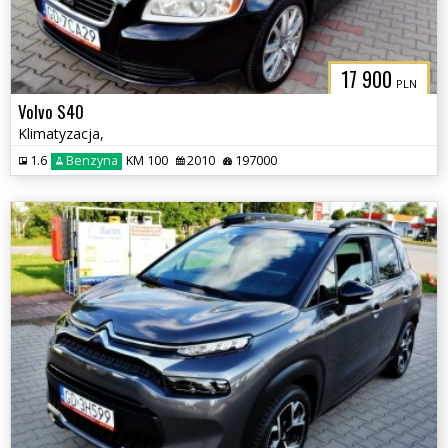
17 900
PLN
Volvo S40
Klimatyzacja,
1.6
Benzyna
KM 100
2010
197000