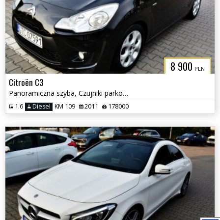
8 900
PLN
Citroën C3
Panoramiczna szyba, Czujniki parkowania, Klimatyzacja
1.6
Diesel
KM 109
2011
178000