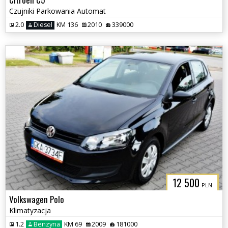
Czujniki Parkowania Automat
2.0
Diesel
KM 136
2010
339000
12 500
PLN
Volkswagen Polo
Klimatyzacja
1.2
Benzyna
KM 69
2009
181000