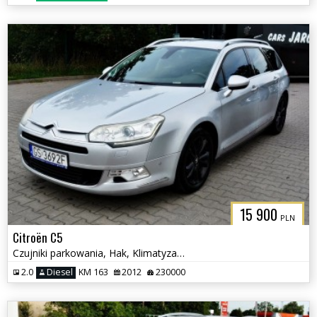
15 900
PLN
Citroën C5
Czujniki parkowania, Hak, Klimatyzacja
2.0
Diesel
KM 163
2012
230000