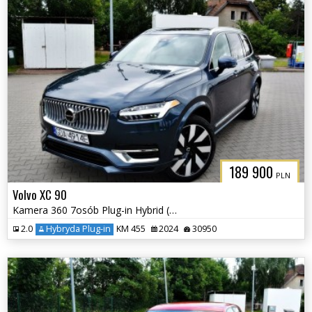
189 900
PLN
Volvo XC 90
Kamera 360 7osób Plug-in Hybrid (Recharge) Elektryczna Klapa
2.0
Hybryda Plug-in
KM 455
2024
30950