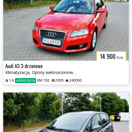
14 900
PLN
Audi A3 3-drzwiowe
Klimatyzacja, Opony wielosezonowe, Czujniki parkowania tył
1.6
Benzyna
KM 102
2009
240000