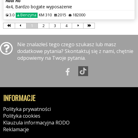
4x4, Bardzo bogate wyposażenie
3.0
Benzyna
KM 310
2015
182000
1
2
3
4
Nie znalazłeś tego czego szukasz lub masz
dodatkowe pytania? Skontaktuj się z nami, chętnie
odpowiemy na Twoje pytania.
INFORMACJE
Polityka prywatności
Polityka cookies
Klauzula informacyjna RODO
Reklamacje