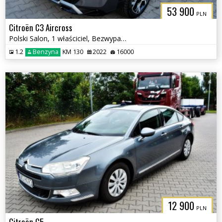
53 900
PLN
Citroën C3 Aircross
Polski Salon, 1 właściciel, Bezwypadkowy
1.2
Benzyna
KM 130
2022
16000
12 900
PLN
Citroën C5