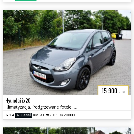
15 900
PLN
Hyundai ix20
Klimatyzacja, Podgrzewane fotele, Serwisowany
1.4
Diesel
KM 90
2011
208000