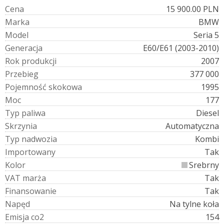
C
e
n
a
15 900.00 PLN
M
a
r
k
a
BMW
M
o
d
e
l
Seria 5
G
e
n
e
r
a
c
j
a
E60/E61 (2003-2010)
R
o
k
p
r
o
d
u
k
c
j
i
2007
P
r
z
e
b
i
e
g
377 000
P
o
j
e
m
n
o
ś
ć
s
k
o
k
o
w
a
1995
M
o
c
177
T
y
p
p
a
l
i
w
a
Diesel
S
k
r
z
y
n
i
a
Automatyczna
T
y
p
n
a
d
w
o
z
i
a
Kombi
I
m
p
o
r
t
o
w
a
n
y
Tak
K
o
l
o
r
Srebrny
V
A
T
m
a
r
ż
a
Tak
F
i
n
a
n
s
o
w
a
n
i
e
Tak
N
a
p
ę
d
Na tylne koła
E
m
i
s
j
a
c
o
2
154