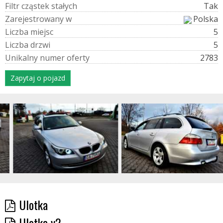
F
i
l
t
r
c
z
ą
s
t
e
k
s
t
a
ł
y
c
h
Tak
Z
a
r
e
j
e
s
t
r
o
w
a
n
y
w
Polska
L
i
c
z
b
a
m
i
e
j
s
c
5
L
i
c
z
b
a
d
r
z
w
i
5
U
n
i
k
a
l
n
y
n
u
m
e
r
o
f
e
r
t
y
2783
Zapytaj o pojazd
Ulotka
Ulotka v2