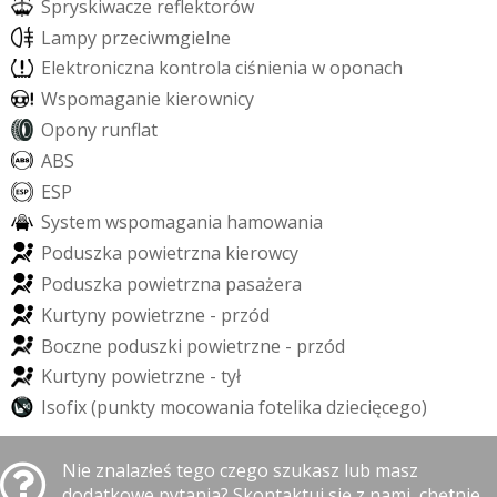
S
p
r
y
s
k
i
w
a
c
z
e
r
e
f
e
k
t
o
r
ó
w
L
a
m
p
y
p
r
z
e
c
i
w
m
g
i
e
l
n
e
E
l
e
k
t
r
o
n
i
c
z
n
a
k
o
n
t
r
o
l
a
c
i
ś
n
i
e
n
i
a
w
o
p
o
n
a
c
h
W
s
p
o
m
a
g
a
n
i
e
k
i
e
r
o
w
n
i
c
y
O
p
o
n
y
r
u
n
f
a
t
A
B
S
E
S
P
S
y
s
t
e
m
w
s
p
o
m
a
g
a
n
i
a
h
a
m
o
w
a
n
i
a
P
o
d
u
s
z
k
a
p
o
w
i
e
t
r
z
n
a
k
i
e
r
o
w
c
y
P
o
d
u
s
z
k
a
p
o
w
i
e
t
r
z
n
a
p
a
s
a
ż
e
r
a
K
u
r
t
y
n
y
p
o
w
i
e
t
r
z
n
e
-
p
r
z
ó
d
B
o
c
z
n
e
p
o
d
u
s
z
k
i
p
o
w
i
e
t
r
z
n
e
-
p
r
z
ó
d
K
u
r
t
y
n
y
p
o
w
i
e
t
r
z
n
e
-
t
y
ł
I
s
o
f
i
x
(
p
u
n
k
t
y
m
o
c
o
w
a
n
i
a
f
o
t
e
l
i
k
a
d
z
i
e
c
i
ę
c
e
g
o
)
Nie znalazłeś tego czego szukasz lub masz
dodatkowe pytania? Skontaktuj się z nami, chętnie