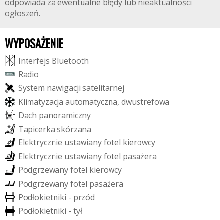
odpowiada za ewentualne błędy lub nieaktualności
ogłoszeń.
WYPOSAŻENIE
I
n
t
e
r
f
e
j
s
B
l
u
e
t
o
o
t
h
R
a
d
i
o
S
y
s
t
e
m
n
a
w
i
g
a
c
j
i
s
a
t
e
l
i
t
a
r
n
e
j
K
l
i
m
a
t
y
z
a
c
j
a
a
u
t
o
m
a
t
y
c
z
n
a
,
d
w
u
s
t
r
e
f
o
w
a
D
a
c
h
p
a
n
o
r
a
m
i
c
z
n
y
T
a
p
i
c
e
r
k
a
s
k
ó
r
z
a
n
a
E
l
e
k
t
r
y
c
z
n
i
e
u
s
t
a
w
i
a
n
y
f
o
t
e
l
k
i
e
r
o
w
c
y
E
l
e
k
t
r
y
c
z
n
i
e
u
s
t
a
w
i
a
n
y
f
o
t
e
l
p
a
s
a
ż
e
r
a
P
o
d
g
r
z
e
w
a
n
y
f
o
t
e
l
k
i
e
r
o
w
c
y
P
o
d
g
r
z
e
w
a
n
y
f
o
t
e
l
p
a
s
a
ż
e
r
a
P
o
d
ł
o
k
i
e
t
n
i
k
i
-
p
r
z
ó
d
P
o
d
ł
o
k
i
e
t
n
i
k
i
-
t
y
ł