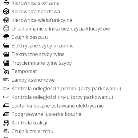
K
i
e
r
o
w
n
i
c
a
s
k
ó
r
z
a
n
a
K
i
e
r
o
w
n
i
c
a
s
p
o
r
t
o
w
a
K
i
e
r
o
w
n
i
c
a
w
i
e
l
o
f
u
n
k
c
y
j
n
a
U
r
u
c
h
a
m
i
a
n
i
e
s
i
l
n
i
k
a
b
e
z
u
ż
y
c
i
a
k
l
u
c
z
y
k
ó
w
C
z
u
j
n
i
k
d
e
s
z
c
z
u
E
l
e
k
t
r
y
c
z
n
e
s
z
y
b
y
p
r
z
e
d
n
i
e
E
l
e
k
t
r
y
c
z
n
e
s
z
y
b
y
t
y
l
n
e
P
r
z
y
c
i
e
m
n
i
a
n
e
t
y
l
n
e
s
z
y
b
y
T
e
m
p
o
m
a
t
L
a
m
p
y
k
s
e
n
o
n
o
w
e
K
o
n
t
r
o
l
a
o
d
l
e
g
ł
o
ś
c
i
z
p
r
z
o
d
u
(
p
r
z
y
p
a
r
k
o
w
a
n
i
u
)
K
o
n
t
r
o
l
a
o
d
l
e
g
ł
o
ś
c
i
z
t
y
ł
u
(
p
r
z
y
p
a
r
k
o
w
a
n
i
u
)
L
u
s
t
e
r
k
a
b
o
c
z
n
e
u
s
t
a
w
i
a
n
e
e
l
e
k
t
r
y
c
z
n
i
e
P
o
d
g
r
z
e
w
a
n
e
l
u
s
t
e
r
k
a
b
o
c
z
n
e
K
o
n
t
r
o
l
a
t
r
a
k
c
j
i
C
z
u
j
n
i
k
z
m
i
e
r
z
c
h
u