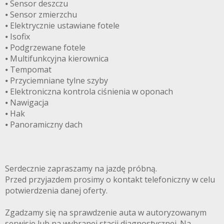
⦁ Sensor deszczu
⦁ Sensor zmierzchu
⦁ Elektrycznie ustawiane fotele
⦁ Isofix
⦁ Podgrzewane fotele
⦁ Multifunkcyjna kierownica
⦁ Tempomat
⦁ Przyciemniane tylne szyby
⦁ Elektroniczna kontrola ciśnienia w oponach
⦁ Nawigacja
⦁ Hak
⦁ Panoramiczny dach
Serdecznie zapraszamy na jazdę próbną.
Przed przyjazdem prosimy o kontakt telefoniczny w celu
potwierdzenia danej oferty.
Zgadzamy się na sprawdzenie auta w autoryzowanym
serwisie lub na wybranej stacji diagnostycznej. Na