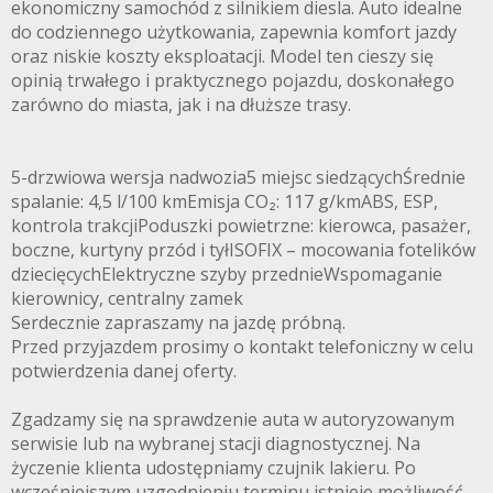
ekonomiczny samochód z silnikiem diesla. Auto idealne
do codziennego użytkowania, zapewnia komfort jazdy
oraz niskie koszty eksploatacji. Model ten cieszy się
opinią trwałego i praktycznego pojazdu, doskonałego
zarówno do miasta, jak i na dłuższe trasy.
5-drzwiowa wersja nadwozia5 miejsc siedzącychŚrednie
spalanie: 4,5 l/100 kmEmisja CO₂: 117 g/kmABS, ESP,
kontrola trakcjiPoduszki powietrzne: kierowca, pasażer,
boczne, kurtyny przód i tyłISOFIX – mocowania fotelików
dziecięcychElektryczne szyby przednieWspomaganie
kierownicy, centralny zamek
Serdecznie zapraszamy na jazdę próbną.
Przed przyjazdem prosimy o kontakt telefoniczny w celu
potwierdzenia danej oferty.
Zgadzamy się na sprawdzenie auta w autoryzowanym
serwisie lub na wybranej stacji diagnostycznej. Na
życzenie klienta udostępniamy czujnik lakieru. Po
wcześniejszym uzgodnieniu terminu istnieje możliwość