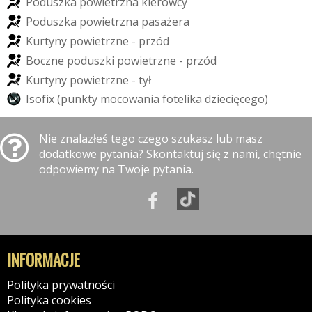
P
o
d
u
s
z
k
a
p
o
w
i
e
t
r
z
n
a
k
i
e
r
o
w
c
y
P
o
d
u
s
z
k
a
p
o
w
i
e
t
r
z
n
a
p
a
s
a
ż
e
r
a
K
u
r
t
y
n
y
p
o
w
i
e
t
r
z
n
e
-
p
r
z
ó
d
B
o
c
z
n
e
p
o
d
u
s
z
k
i
p
o
w
i
e
t
r
z
n
e
-
p
r
z
ó
d
K
u
r
t
y
n
y
p
o
w
i
e
t
r
z
n
e
-
t
y
ł
I
s
o
f
i
x
(
p
u
n
k
t
y
m
o
c
o
w
a
n
i
a
f
o
t
e
l
i
k
a
d
z
i
e
c
i
ę
c
e
g
o
)
Nie znalazłeś tego czego szukasz lub masz
dodatkowe pytania? Skontaktuj się z nami, chętnie
odpowiemy na Twoje pytania.
INFORMACJE
Polityka prywatności
Polityka cookies