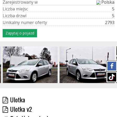
Z
a
r
e
j
e
s
t
r
o
w
a
n
y
w
Polska
L
i
c
z
b
a
m
i
e
j
s
c
5
L
i
c
z
b
a
d
r
z
w
i
5
U
n
i
k
a
l
n
y
n
u
m
e
r
o
f
e
r
t
y
2793
Zapytaj o pojazd
Ulotka
Ulotka v2