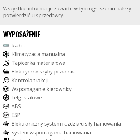
Wszystkie informacje zawarte w tym ogłoszeniu należy
potwierdzić u sprzedawcy.
WYPOSAŻENIE
R
a
d
i
o
K
l
i
m
a
t
y
z
a
c
j
a
m
a
n
u
a
l
n
a
T
a
p
i
c
e
r
k
a
m
a
t
e
r
i
a
ł
o
w
a
E
l
e
k
t
r
y
c
z
n
e
s
z
y
b
y
p
r
z
e
d
n
i
e
K
o
n
t
r
o
l
a
t
r
a
k
c
j
i
W
s
p
o
m
a
g
a
n
i
e
k
i
e
r
o
w
n
i
c
y
F
e
l
g
i
s
t
a
l
o
w
e
A
B
S
E
S
P
E
l
e
k
t
r
o
n
i
c
z
n
y
s
y
s
t
e
m
r
o
z
d
z
i
a
ł
u
s
i
ł
y
h
a
m
o
w
a
n
i
a
S
y
s
t
e
m
w
s
p
o
m
a
g
a
n
i
a
h
a
m
o
w
a
n
i
a