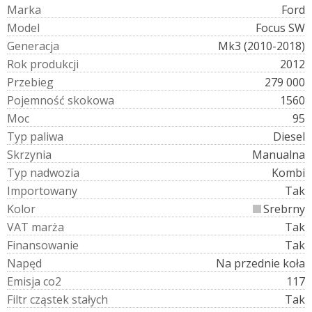
M
a
r
k
a
Ford
M
o
d
e
l
Focus SW
G
e
n
e
r
a
c
j
a
Mk3 (2010-2018)
R
o
k
p
r
o
d
u
k
c
j
i
2012
P
r
z
e
b
i
e
g
279 000
P
o
j
e
m
n
o
ś
ć
s
k
o
k
o
w
a
1560
M
o
c
95
T
y
p
p
a
l
i
w
a
Diesel
S
k
r
z
y
n
i
a
Manualna
T
y
p
n
a
d
w
o
z
i
a
Kombi
I
m
p
o
r
t
o
w
a
n
y
Tak
K
o
l
o
r
Srebrny
V
A
T
m
a
r
ż
a
Tak
F
i
n
a
n
s
o
w
a
n
i
e
Tak
N
a
p
ę
d
Na przednie koła
E
m
i
s
j
a
c
o
2
117
F
i
l
t
r
c
z
ą
s
t
e
k
s
t
a
ł
y
c
h
Tak