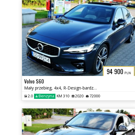
94 900
PLN
Volvo S60
Mały przebieg, 4x4, R-Design-bardzo bogate wyposażenie
2.0
Benzyna
KM 310
2020
72000