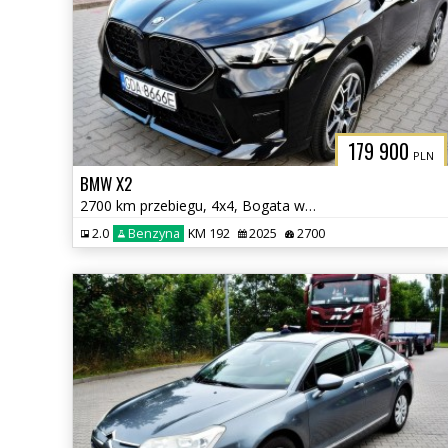
179 900
PLN
BMW X2
2700 km przebiegu, 4x4, Bogata wersja
2.0
Benzyna
KM 192
2025
2700