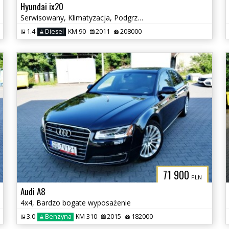
Hyundai ix20
Serwisowany, Klimatyzacja, Podgrzewane fotele
1.4
Diesel
KM 90
2011
208000
71 900
PLN
Audi A8
4x4, Bardzo bogate wyposażenie
3.0
Benzyna
KM 310
2015
182000