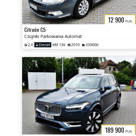
12 900
PLN
Citroën C5
Czujniki Parkowania Automat
2.0
Diesel
KM 136
2010
339000
189 900
PLN