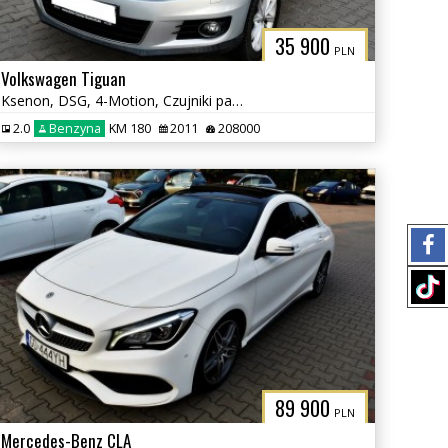
35 900
PLN
Volkswagen Tiguan
Ksenon, DSG, 4-Motion, Czujniki parkowania tył, Klimatyzacja, Hak
2.0
Benzyna
KM 180
2011
208000
89 900
PLN
Mercedes-Benz CLA