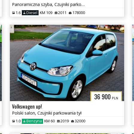
Panoramiczna szyba, Czujniki parkowania, Klimatyzacja
1.6
Diesel
KM 109
2011
178000
36 900
PLN
Volkswagen up!
Polski salon, Czujniki parkowania tył
1.0
Benzyna
KM 60
2019
32000