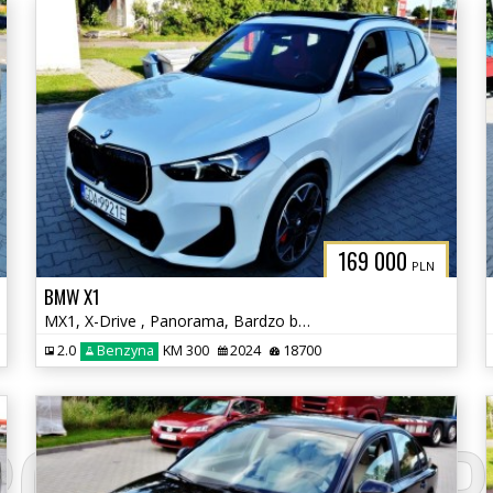
169 000
PLN
BMW X1
MX1, X-Drive , Panorama, Bardzo bogate wyposażenie
2.0
Benzyna
KM 300
2024
18700