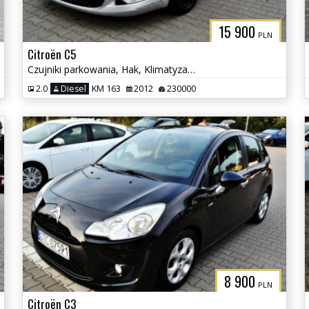
15 900
PLN
Citroën C5
Czujniki parkowania, Hak, Klimatyzacja
2.0
Diesel
KM 163
2012
230000
8 900
PLN
Citroën C3