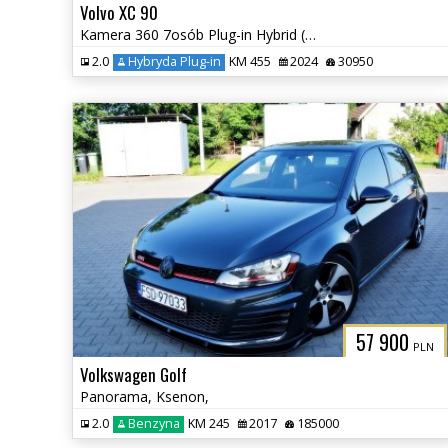
Volvo XC 90
Kamera 360 7osób Plug-in Hybrid (Recharge) Elektryczna Klapa
2.0
Hybryda Plug-in
KM 455
2024
30950
57 900
PLN
Volkswagen Golf
Panorama, Ksenon,
2.0
Benzyna
KM 245
2017
185000