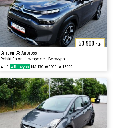
L
53 900
PLN
Citroën C3 Aircross
Polski Salon, 1 właściciel, Bezwypadkowy
1.2
Benzyna
KM 130
2022
16000