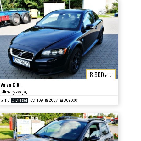
8 900
PLN
Volvo C30
Klimatyzacja,
1.6
Diesel
KM 109
2007
309000