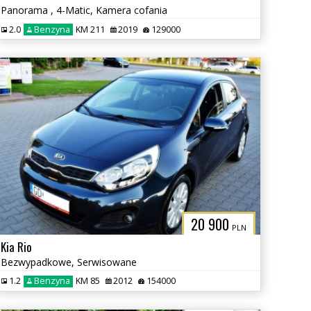
Panorama , 4-Matic, Kamera cofania
2.0
Benzyna
KM 211
2019
129000
20 900
PLN
Kia Rio
Bezwypadkowe, Serwisowane
1.2
Benzyna
KM 85
2012
154000