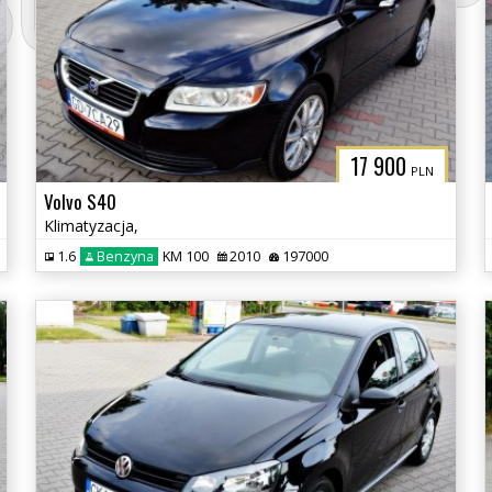
3CITYAUTO.P
17 900
PLN
Volvo S40
Klimatyzacja,
1.6
Benzyna
KM 100
2010
197000