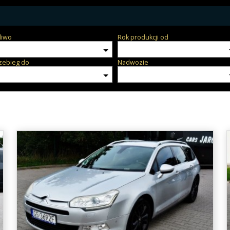
liwo
Rok produkcji od
zebieg do
Nadwozie