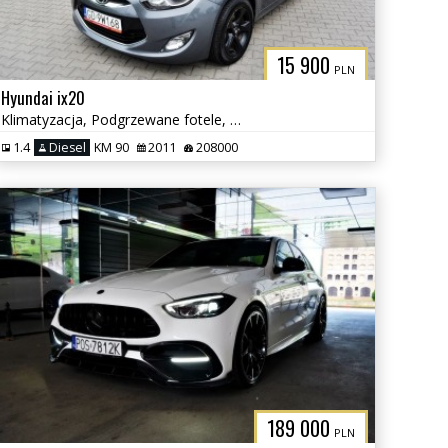
15 900
PLN
Hyundai ix20
Klimatyzacja, Podgrzewane fotele, Serwisowany
1.4
Diesel
KM 90
2011
208000
189 000
PLN