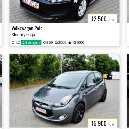
12 500
PLN
Volkswagen Polo
Klimatyzacja
1.2
Benzyna
KM 69
2009
181000
15 900
PLN