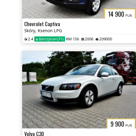
14 900
PLN
Chevrolet Captiva
Skóry, Ksenon LPG
2.4
Benzyna+LPG
KM 136
2006
209000
9 900
PLN
Volvo C30