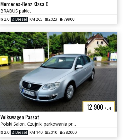
Mercedes-Benz Klasa C
BRABUS pakiet
2.0
Diesel
KM 265
2023
79900
12 900
PLN
Volkswagen Passat
Polski Salon, Czujniki parkowania przód i tył, Klimatyzacja
2.0
Diesel
KM 140
2010
382000