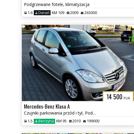
Podgrzewane fotele, klimatyzacja
1.6
Diesel
KM 109
2009
263000
14 500
PLN
Mercedes-Benz Klasa A
Czujniki parkowania przód i tył, Podgrzewane fotele
1.5
Benzyna
KM 95
2010
199000