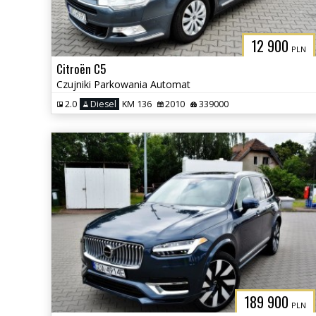
12 900
PLN
Citroën C5
Czujniki Parkowania Automat
2.0
Diesel
KM 136
2010
339000
189 900
PLN