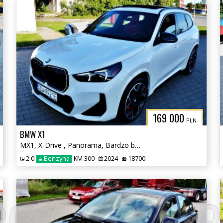
169 000
PLN
BMW X1
MX1, X-Drive , Panorama, Bardzo bogate wyposażenie
2.0
Benzyna
KM 300
2024
18700