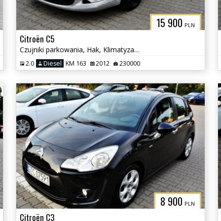
15 900
PLN
Citroën C5
Czujniki parkowania, Hak, Klimatyzacja
2.0
Diesel
KM 163
2012
230000
8 900
PLN
Citroën C3