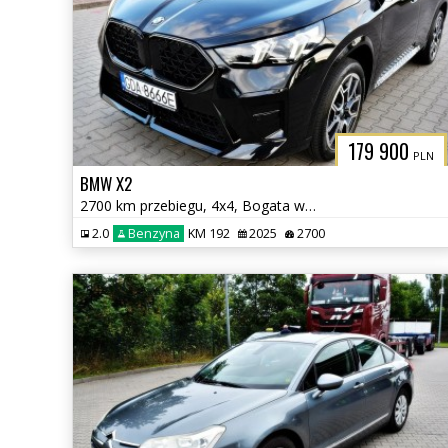
179 900
PLN
BMW X2
2700 km przebiegu, 4x4, Bogata wersja
2.0
Benzyna
KM 192
2025
2700