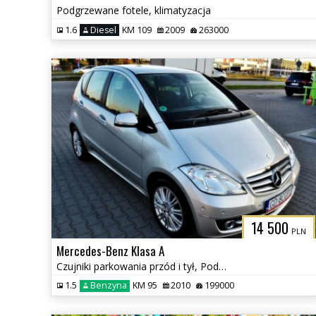
Podgrzewane fotele, klimatyzacja
1.6
Diesel
KM 109
2009
263000
14 500
PLN
Mercedes-Benz Klasa A
Czujniki parkowania przód i tył, Podgrzewane fotele
1.5
Benzyna
KM 95
2010
199000