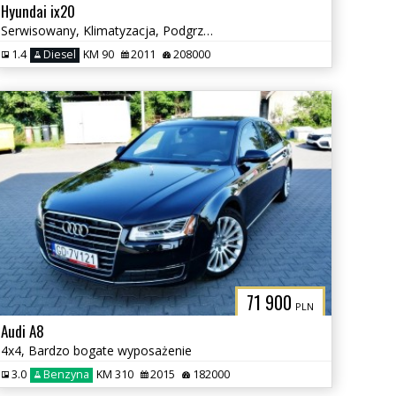
Hyundai ix20
Serwisowany, Klimatyzacja, Podgrzewane fotele
1.4
Diesel
KM 90
2011
208000
71 900
PLN
Audi A8
4x4, Bardzo bogate wyposażenie
3.0
Benzyna
KM 310
2015
182000