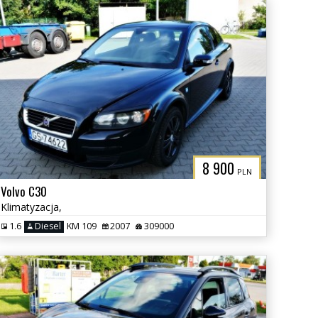
8 900
PLN
Volvo C30
Klimatyzacja,
1.6
Diesel
KM 109
2007
309000