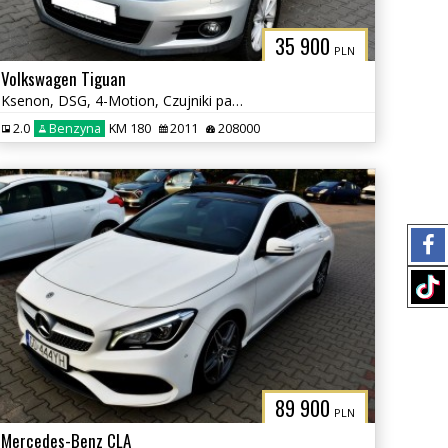
35 900
PLN
Volkswagen Tiguan
Ksenon, DSG, 4-Motion, Czujniki parkowania tył, Klimatyzacja, Hak
2.0
Benzyna
KM 180
2011
208000
89 900
PLN
Mercedes-Benz CLA