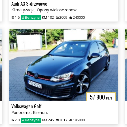
Audi A3 3-drzwiowe
Klimatyzacja, Opony wielosezonowe, Czujniki parkowania tył
1.6
Benzyna
KM 102
2009
240000
57 900
PLN
Volkswagen Golf
Panorama, Ksenon,
2.0
Benzyna
KM 245
2017
185000