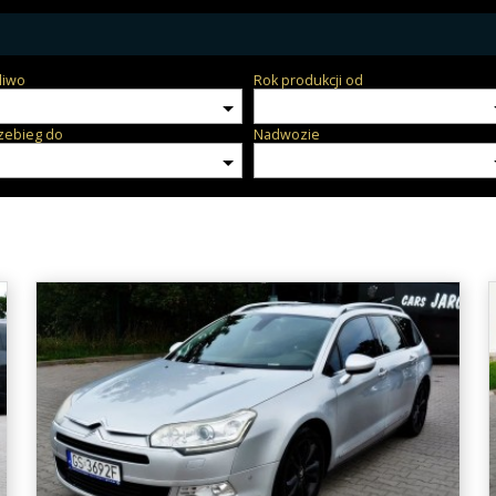
liwo
Rok produkcji od
zebieg do
Nadwozie