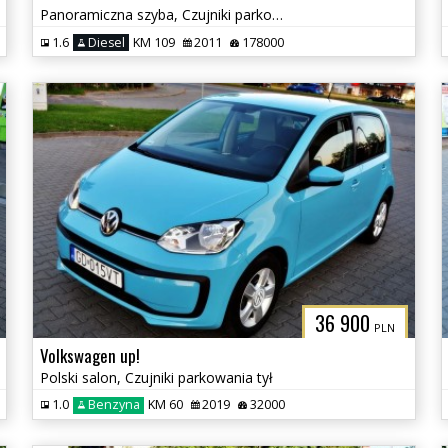
Panoramiczna szyba, Czujniki parkowania, Klimatyzacja
1.6
Diesel
KM 109
2011
178000
36 900
PLN
Volkswagen up!
Polski salon, Czujniki parkowania tył
1.0
Benzyna
KM 60
2019
32000