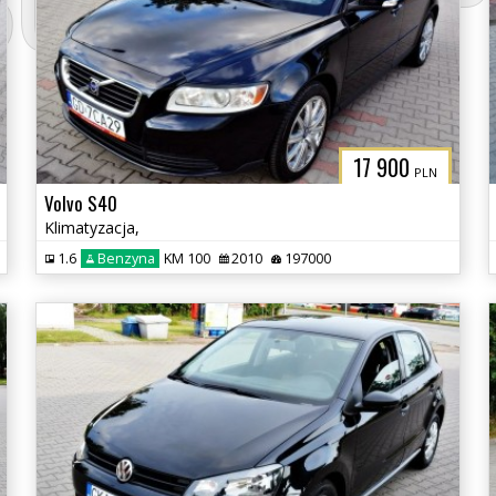
3CITYAUTO.P
17 900
PLN
Volvo S40
Klimatyzacja,
1.6
Benzyna
KM 100
2010
197000