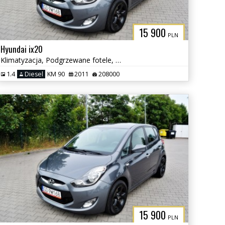
15 900
PLN
Hyundai ix20
Klimatyzacja, Podgrzewane fotele, Serwisowany
1.4
Diesel
KM 90
2011
208000
15 900
PLN