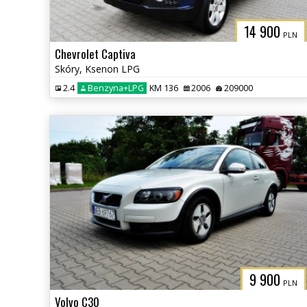
14 900
PLN
Chevrolet Captiva
Skóry, Ksenon LPG
2.4
Benzyna+LPG
KM 136
2006
209000
9 900
PLN
Volvo C30