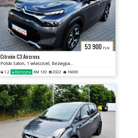
L
53 900
PLN
Citroën C3 Aircross
Polski Salon, 1 właściciel, Bezwypadkowy
1.2
Benzyna
KM 130
2022
16000