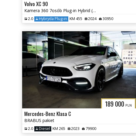
Volvo XC 90
Kamera 360 7osób Plug-in Hybrid (Recharge) Elektryczna Klapa
2.0
Hybryda Plug-in
KM 455
2024
30950
189 000
PLN
Mercedes-Benz Klasa C
BRABUS pakiet
2.0
Diesel
KM 265
2023
79900