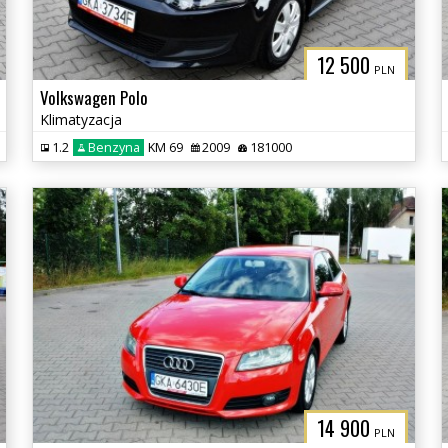
12 500
PLN
Volkswagen Polo
Klimatyzacja
1.2
Benzyna
KM 69
2009
181000
14 900
PLN