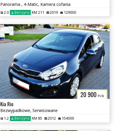
Panorama , 4-Matic, Kamera cofania
2.0
Benzyna
KM 211
2019
129000
20 900
PLN
Kia Rio
Bezwypadkowe, Serwisowane
1.2
Benzyna
KM 85
2012
154000