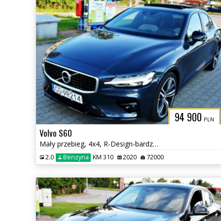
94 900
PLN
Volvo S60
Mały przebieg, 4x4, R-Design-bardzo bogate wyposażenie
2.0
Benzyna
KM 310
2020
72000