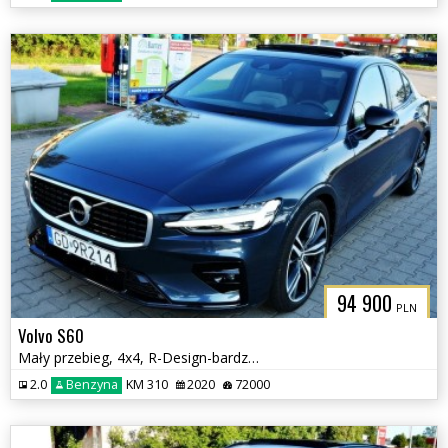
94 900
PLN
Volvo S60
Mały przebieg, 4x4, R-Design-bardzo bogate wyposażenie
2.0
Benzyna
KM 310
2020
72000