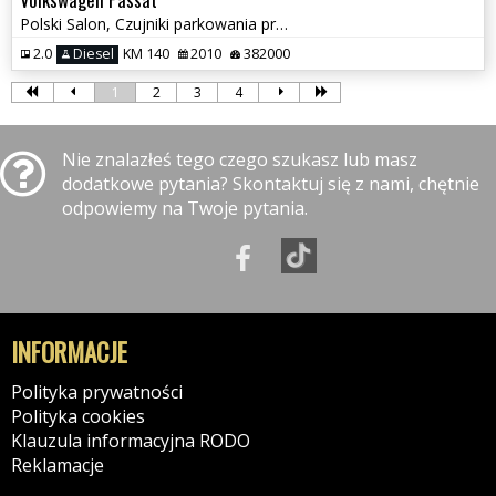
Polski Salon, Czujniki parkowania przód i tył, Klimatyzacja
2.0
Diesel
KM 140
2010
382000
1
2
3
4
Nie znalazłeś tego czego szukasz lub masz
dodatkowe pytania? Skontaktuj się z nami, chętnie
odpowiemy na Twoje pytania.
INFORMACJE
Polityka prywatności
Polityka cookies
Klauzula informacyjna RODO
Reklamacje