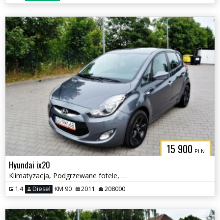
15 900
PLN
Hyundai ix20
Klimatyzacja, Podgrzewane fotele, Serwisowany
1.4
Diesel
KM 90
2011
208000