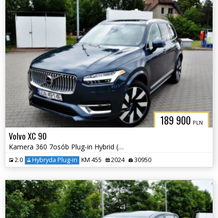
189 900
PLN
Volvo XC 90
Kamera 360 7osób Plug-in Hybrid (Recharge) Elektryczna Klapa
2.0
Hybryda Plug-in
KM 455
2024
30950