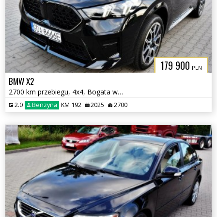
179 900
PLN
BMW X2
2700 km przebiegu, 4x4, Bogata wersja
2.0
Benzyna
KM 192
2025
2700