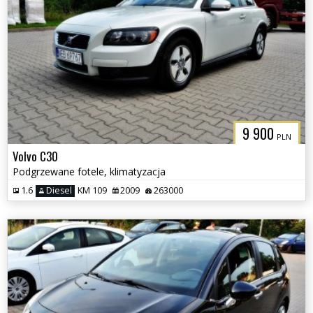
9 900
PLN
Volvo C30
Podgrzewane fotele, klimatyzacja
1.6
Diesel
KM 109
2009
263000