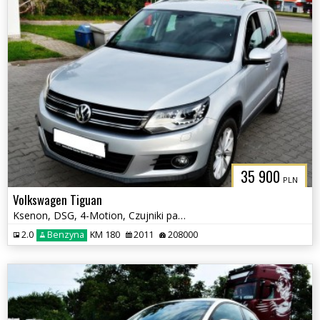
35 900
PLN
Volkswagen Tiguan
Ksenon, DSG, 4-Motion, Czujniki parkowania tył, Klimatyzacja, Hak
2.0
Benzyna
KM 180
2011
208000