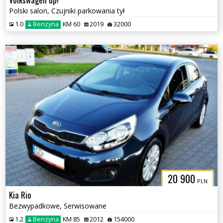
Polski salon, Czujniki parkowania tył
1.0
Benzyna
KM 60
2019
32000
20 900
PLN
Kia Rio
Bezwypadkowe, Serwisowane
1.2
Benzyna
KM 85
2012
154000