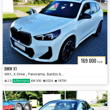
169 000
PLN
BMW X1
MX1, X-Drive , Panorama, Bardzo bogate wyposażenie
2.0
Benzyna
KM 300
2024
18700