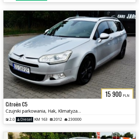
15 900
PLN
Citroën C5
Czujniki parkowania, Hak, Klimatyzacja
2.0
Diesel
KM 163
2012
230000