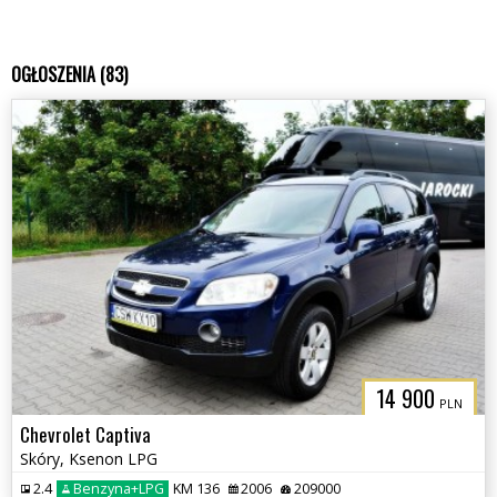
OGŁOSZENIA (83)
14 900
PLN
Chevrolet Captiva
Skóry, Ksenon LPG
2.4
Benzyna+LPG
KM 136
2006
209000