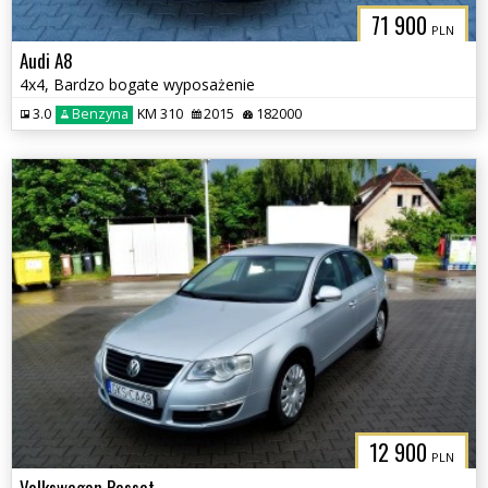
71 900
PLN
Audi A8
4x4, Bardzo bogate wyposażenie
3.0
Benzyna
KM 310
2015
182000
12 900
PLN
Volkswagen Passat