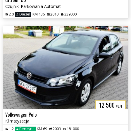
Czujniki Parkowania Automat
2.0
Diesel
KM 136
2010
339000
12 500
PLN
Volkswagen Polo
Klimatyzacja
1.2
Benzyna
KM 69
2009
181000