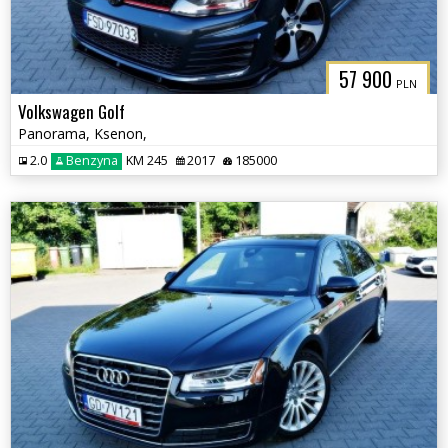
57 900
PLN
Volkswagen Golf
Panorama, Ksenon,
2.0
Benzyna
KM 245
2017
185000