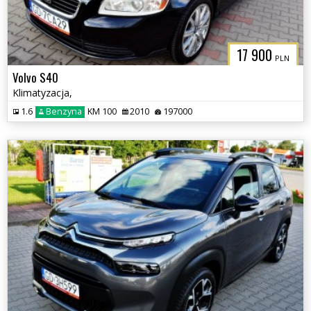
17 900
PLN
Volvo S40
Klimatyzacja,
1.6
Benzyna
KM 100
2010
197000