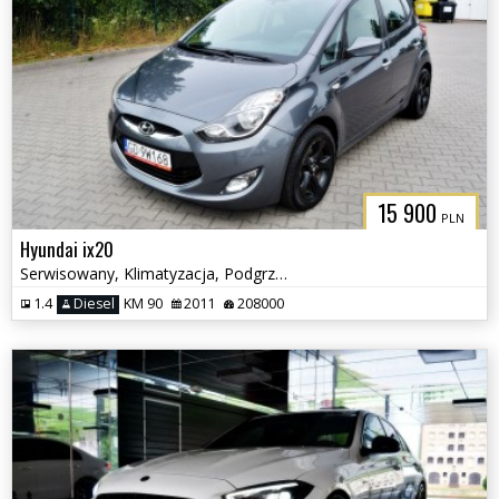
15 900
PLN
Hyundai ix20
Serwisowany, Klimatyzacja, Podgrzewane fotele
1.4
Diesel
KM 90
2011
208000