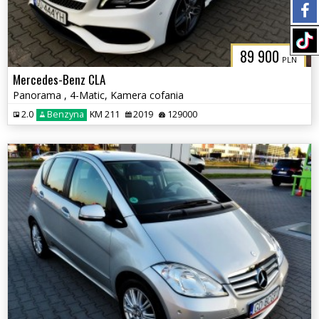
89 900
PLN
Mercedes-Benz CLA
Panorama , 4-Matic, Kamera cofania
2.0
Benzyna
KM 211
2019
129000