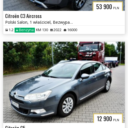
53 900
PLN
Citroën C3 Aircross
Polski Salon, 1 właściciel, Bezwypadkowy
1.2
Benzyna
KM 130
2022
16000
12 900
PLN
Citroën C5