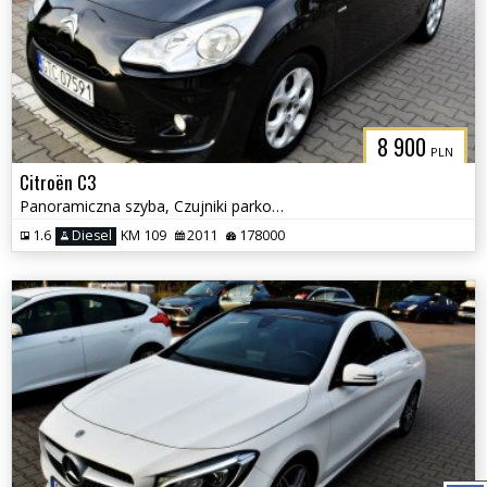
8 900
PLN
Citroën C3
Panoramiczna szyba, Czujniki parkowania, Klimatyzacja
1.6
Diesel
KM 109
2011
178000