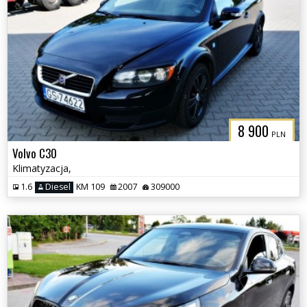
8 900
PLN
Volvo C30
Klimatyzacja,
1.6
Diesel
KM 109
2007
309000
3CITYAUTO.P