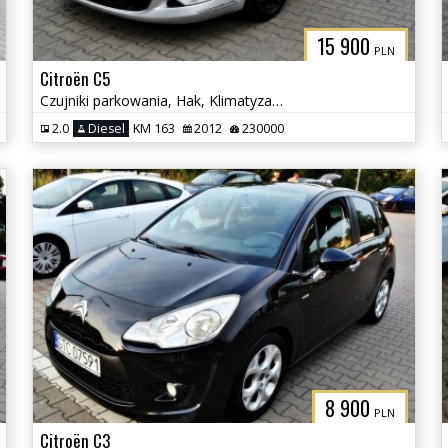
15 900
PLN
Citroën C5
Czujniki parkowania, Hak, Klimatyzacja
2.0
Diesel
KM 163
2012
230000
8 900
PLN
Citroën C3