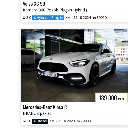
Volvo XC 90
Kamera 360 7osób Plug-in Hybrid (Recharge) Elektryczna Klapa
2.0
Hybryda Plug-in
KM 455
2024
30950
189 000
PLN
Mercedes-Benz Klasa C
BRABUS pakiet
2.0
Diesel
KM 265
2023
79900