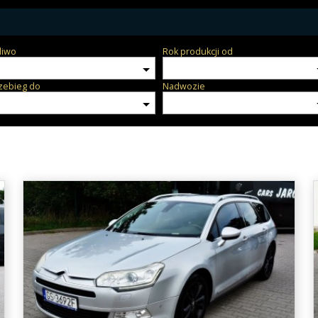
liwo
Rok produkcji od
zebieg do
Nadwozie