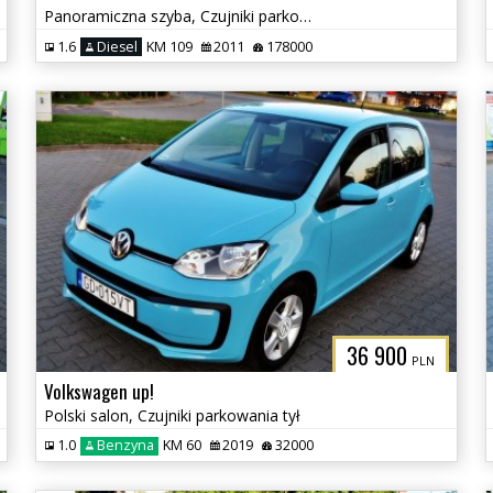
Panoramiczna szyba, Czujniki parkowania, Klimatyzacja
1.6
Diesel
KM 109
2011
178000
36 900
PLN
Volkswagen up!
Polski salon, Czujniki parkowania tył
1.0
Benzyna
KM 60
2019
32000