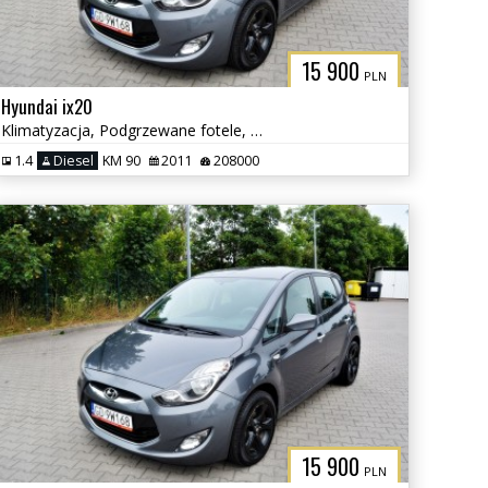
15 900
PLN
Hyundai ix20
Klimatyzacja, Podgrzewane fotele, Serwisowany
1.4
Diesel
KM 90
2011
208000
15 900
PLN