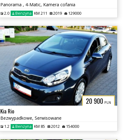
Panorama , 4-Matic, Kamera cofania
2.0
Benzyna
KM 211
2019
129000
20 900
PLN
Kia Rio
Bezwypadkowe, Serwisowane
1.2
Benzyna
KM 85
2012
154000