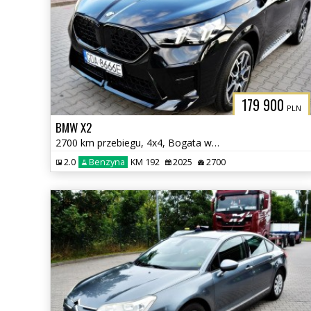
179 900
PLN
BMW X2
2700 km przebiegu, 4x4, Bogata wersja
2.0
Benzyna
KM 192
2025
2700