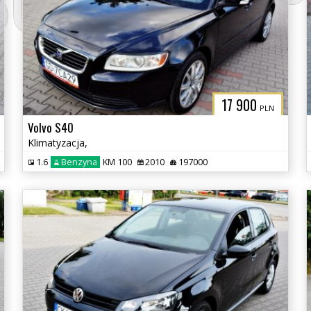
3CITYAUTO.P
17 900
PLN
Volvo S40
Klimatyzacja,
1.6
Benzyna
KM 100
2010
197000