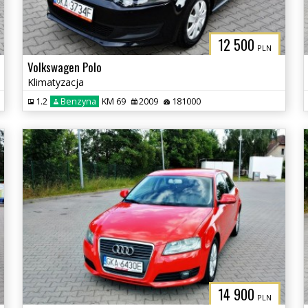
12 500
PLN
Volkswagen Polo
Klimatyzacja
1.2
Benzyna
KM 69
2009
181000
14 900
PLN