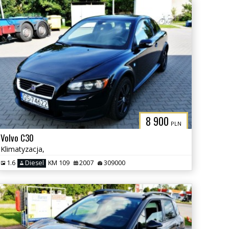
8 900
PLN
Volvo C30
Klimatyzacja,
1.6
Diesel
KM 109
2007
309000