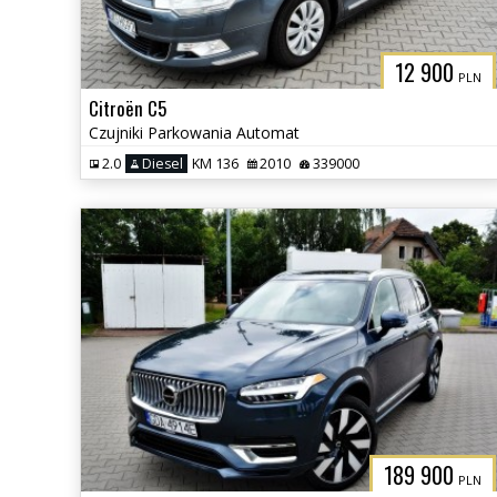
12 900
PLN
Citroën C5
Czujniki Parkowania Automat
2.0
Diesel
KM 136
2010
339000
189 900
PLN