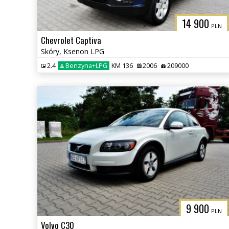
14 900
PLN
Chevrolet Captiva
Skóry, Ksenon LPG
2.4
Benzyna+LPG
KM 136
2006
209000
9 900
PLN
Volvo C30