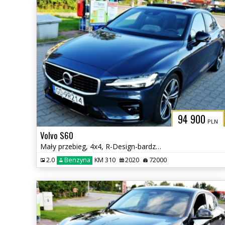
94 900
PLN
Volvo S60
Mały przebieg, 4x4, R-Design-bardzo bogate wyposażenie
2.0
Benzyna
KM 310
2020
72000