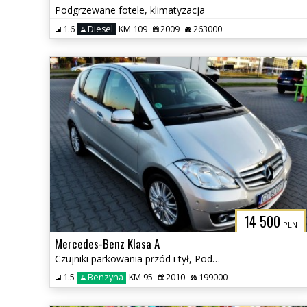
Podgrzewane fotele, klimatyzacja
1.6
Diesel
KM 109
2009
263000
14 500
PLN
Mercedes-Benz Klasa A
Czujniki parkowania przód i tył, Podgrzewane fotele
1.5
Benzyna
KM 95
2010
199000