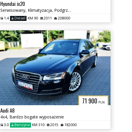
Hyundai ix20
Serwisowany, Klimatyzacja, Podgrzewane fotele
1.4
Diesel
KM 90
2011
208000
71 900
PLN
Audi A8
4x4, Bardzo bogate wyposażenie
3.0
Benzyna
KM 310
2015
182000