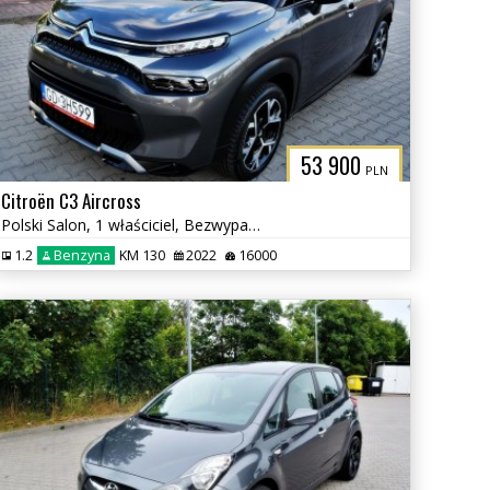
L
53 900
PLN
Citroën C3 Aircross
Polski Salon, 1 właściciel, Bezwypadkowy
1.2
Benzyna
KM 130
2022
16000