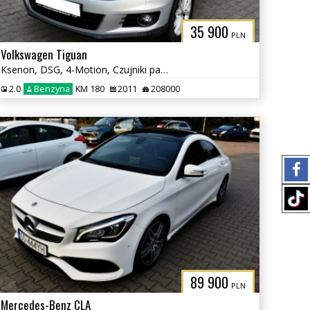
35 900
PLN
Volkswagen Tiguan
Ksenon, DSG, 4-Motion, Czujniki parkowania tył, Klimatyzacja, Hak
2.0
Benzyna
KM 180
2011
208000
89 900
PLN
Mercedes-Benz CLA