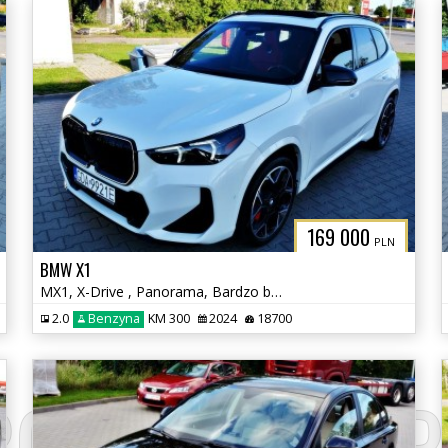
169 000
PLN
BMW X1
MX1, X-Drive , Panorama, Bardzo bogate wyposażenie
2.0
Benzyna
KM 300
2024
18700