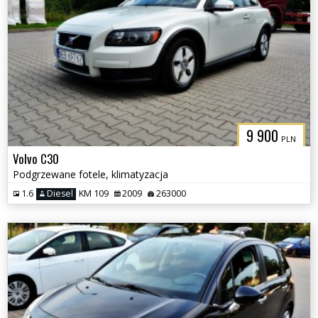
9 900
PLN
Volvo C30
Podgrzewane fotele, klimatyzacja
1.6
Diesel
KM 109
2009
263000