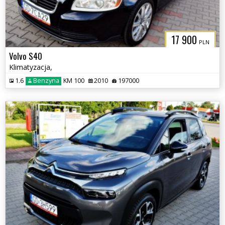
17 900
PLN
Volvo S40
Klimatyzacja,
1.6
Benzyna
KM 100
2010
197000