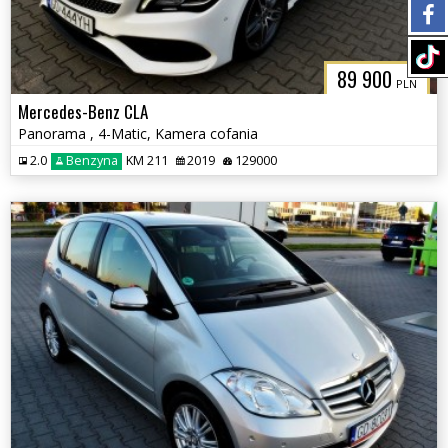
89 900
PLN
Mercedes-Benz CLA
Panorama , 4-Matic, Kamera cofania
2.0
Benzyna
KM 211
2019
129000