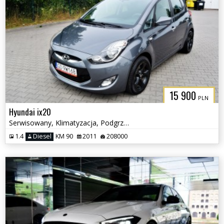
15 900
PLN
Hyundai ix20
Serwisowany, Klimatyzacja, Podgrzewane fotele
1.4
Diesel
KM 90
2011
208000