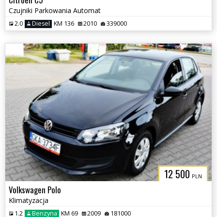
Czujniki Parkowania Automat
2.0
Diesel
KM 136
2010
339000
12 500
PLN
Volkswagen Polo
Klimatyzacja
1.2
Benzyna
KM 69
2009
181000