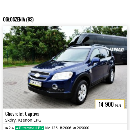
OGŁOSZENIA (83)
14 900
PLN
Chevrolet Captiva
Skóry, Ksenon LPG
2.4
Benzyna+LPG
KM 136
2006
209000