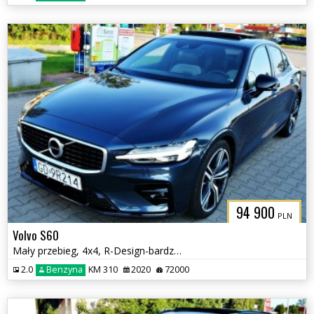
94 900
PLN
Volvo S60
Mały przebieg, 4x4, R-Design-bardzo bogate wyposażenie
2.0
Benzyna
KM 310
2020
72000