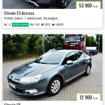
53 900
PLN
Citroën C3 Aircross
Polski Salon, 1 właściciel, Bezwypadkowy
1.2
Benzyna
KM 130
2022
16000
12 900
PLN
Citroën C5