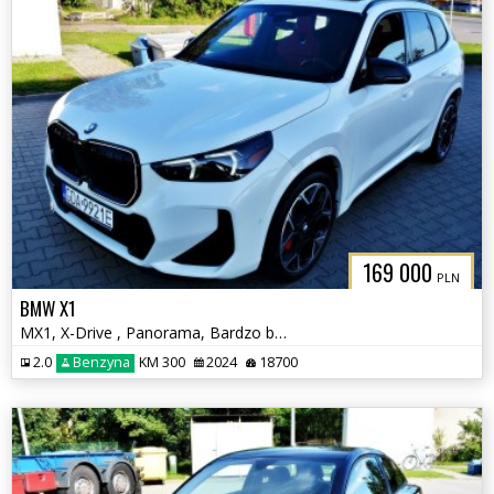
169 000
PLN
BMW X1
MX1, X-Drive , Panorama, Bardzo bogate wyposażenie
2.0
Benzyna
KM 300
2024
18700