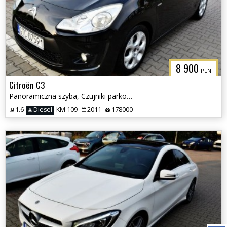
8 900
PLN
Citroën C3
Panoramiczna szyba, Czujniki parkowania, Klimatyzacja
1.6
Diesel
KM 109
2011
178000