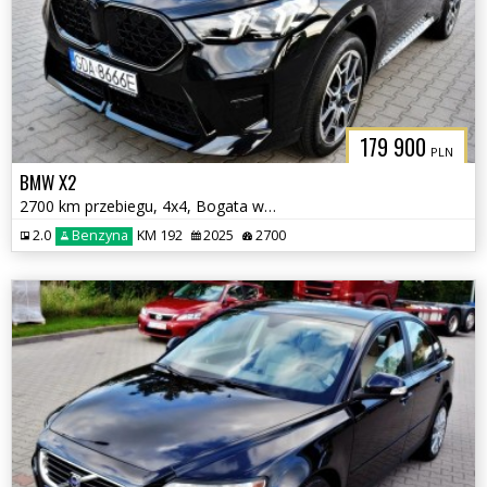
179 900
PLN
BMW X2
2700 km przebiegu, 4x4, Bogata wersja
2.0
Benzyna
KM 192
2025
2700