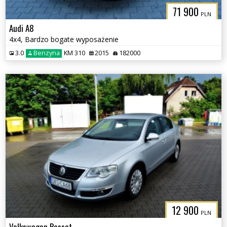
71 900
PLN
Audi A8
4x4, Bardzo bogate wyposażenie
3.0
Benzyna
KM 310
2015
182000
12 900
PLN
Volkswagen Passat