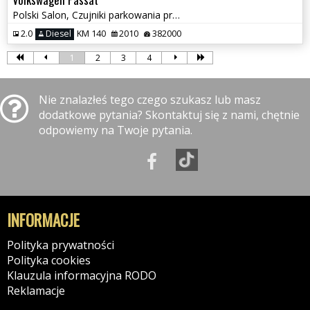
Polski Salon, Czujniki parkowania przód i tył, Klimatyzacja
2.0
Diesel
KM 140
2010
382000
1
2
3
4
Nie znalazłeś tego czego szukasz lub masz
dodatkowe pytania? Skontaktuj się z nami, chętnie
odpowiemy na Twoje pytania.
INFORMACJE
Polityka prywatności
Polityka cookies
Klauzula informacyjna RODO
Reklamacje