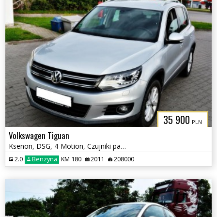
35 900
PLN
Volkswagen Tiguan
Ksenon, DSG, 4-Motion, Czujniki parkowania tył, Klimatyzacja, Hak
2.0
Benzyna
KM 180
2011
208000