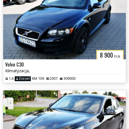
8 900
PLN
Volvo C30
Klimatyzacja,
1.6
Diesel
KM 109
2007
309000
3CITYAUTO.P