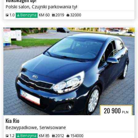
Polski salon, Czujniki parkowania tył
1.0
Benzyna
KM 60
2019
32000
20 900
PLN
Kia Rio
Bezwypadkowe, Serwisowane
1.2
Benzyna
KM 85
2012
154000