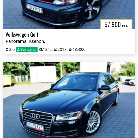
57 900
PLN
Volkswagen Golf
Panorama, Ksenon,
2.0
Benzyna
KM 245
2017
185000