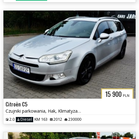
15 900
PLN
Citroën C5
Czujniki parkowania, Hak, Klimatyzacja
2.0
Diesel
KM 163
2012
230000