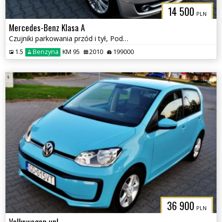
14 500
PLN
Mercedes-Benz Klasa A
Czujniki parkowania przód i tył, Podgrzewane fotele
1.5
Benzyna
KM 95
2010
199000
36 900
PLN
Volkswagen up!