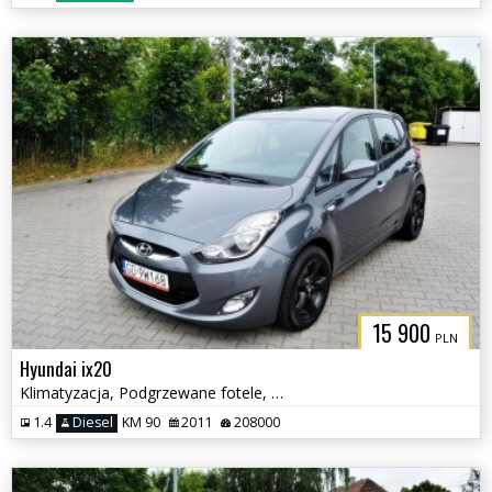
15 900
PLN
Hyundai ix20
Klimatyzacja, Podgrzewane fotele, Serwisowany
1.4
Diesel
KM 90
2011
208000