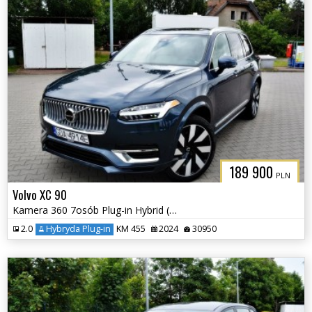
189 900
PLN
Volvo XC 90
Kamera 360 7osób Plug-in Hybrid (Recharge) Elektryczna Klapa
2.0
Hybryda Plug-in
KM 455
2024
30950