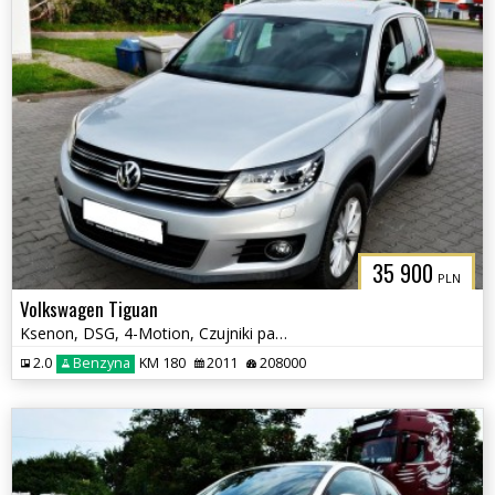
35 900
PLN
Volkswagen Tiguan
Ksenon, DSG, 4-Motion, Czujniki parkowania tył, Klimatyzacja, Hak
2.0
Benzyna
KM 180
2011
208000