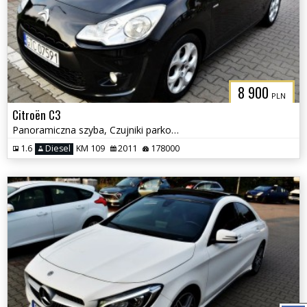
8 900
PLN
Citroën C3
Panoramiczna szyba, Czujniki parkowania, Klimatyzacja
1.6
Diesel
KM 109
2011
178000