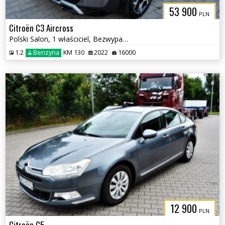
53 900
PLN
Citroën C3 Aircross
Polski Salon, 1 właściciel, Bezwypadkowy
1.2
Benzyna
KM 130
2022
16000
12 900
PLN
Citroën C5