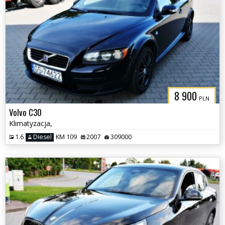
8 900
PLN
Volvo C30
Klimatyzacja,
1.6
Diesel
KM 109
2007
309000
3CITYAUTO.P