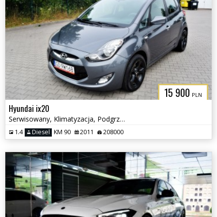
15 900
PLN
Hyundai ix20
Serwisowany, Klimatyzacja, Podgrzewane fotele
1.4
Diesel
KM 90
2011
208000