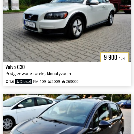
9 900
PLN
Volvo C30
Podgrzewane fotele, klimatyzacja
1.6
Diesel
KM 109
2009
263000