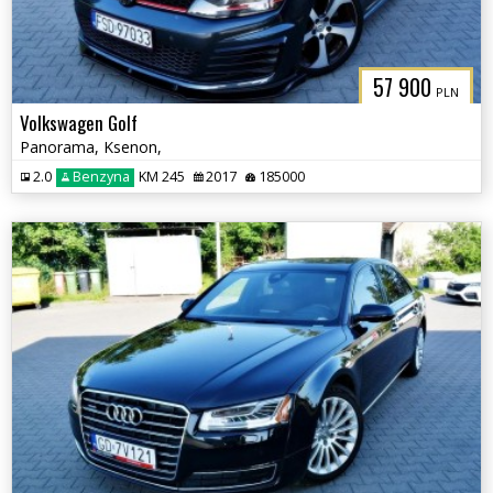
57 900
PLN
Volkswagen Golf
Panorama, Ksenon,
2.0
Benzyna
KM 245
2017
185000