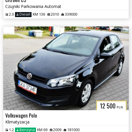
Czujniki Parkowania Automat
2.0
Diesel
KM 136
2010
339000
12 500
PLN
Volkswagen Polo
Klimatyzacja
1.2
Benzyna
KM 69
2009
181000