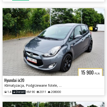
15 900
PLN
Hyundai ix20
Klimatyzacja, Podgrzewane fotele, Serwisowany
1.4
Diesel
KM 90
2011
208000