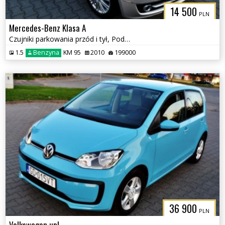
14 500
PLN
Mercedes-Benz Klasa A
Czujniki parkowania przód i tył, Podgrzewane fotele
1.5
Benzyna
KM 95
2010
199000
36 900
PLN
Volkswagen up!