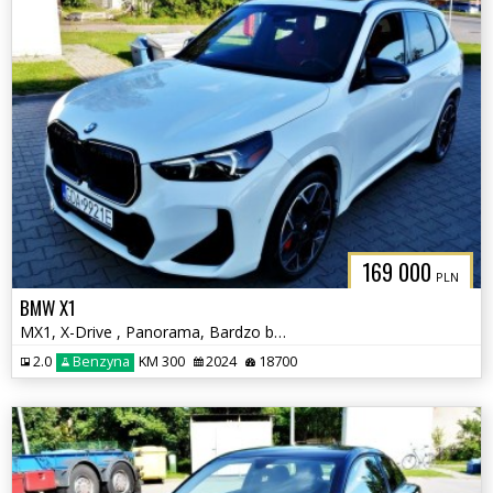
169 000
PLN
BMW X1
MX1, X-Drive , Panorama, Bardzo bogate wyposażenie
2.0
Benzyna
KM 300
2024
18700