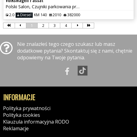
Polski Salon, Czujniki parkowania przód i tył, Klimatyzacja
2.0
Diesel
KM 140
2010
382000
1
2
3
4
Nie znalazłeś tego czego szukasz lub masz
dodatkowe pytania? Skontaktuj się z nami, chętnie
odpowiemy na Twoje pytania.
INFORMACJE
Polityka prywatności
Polityka cookies
Klauzula informacyjna RODO
Reklamacje