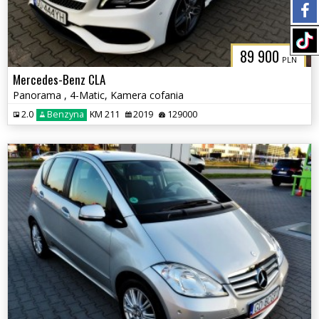
89 900
PLN
Mercedes-Benz CLA
Panorama , 4-Matic, Kamera cofania
2.0
Benzyna
KM 211
2019
129000