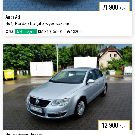
71 900
PLN
Audi A8
4x4, Bardzo bogate wyposażenie
3.0
Benzyna
KM 310
2015
182000
12 900
PLN
Volkswagen Passat