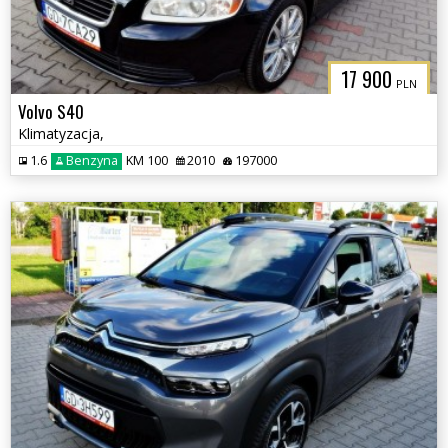
17 900
PLN
Volvo S40
Klimatyzacja,
1.6
Benzyna
KM 100
2010
197000