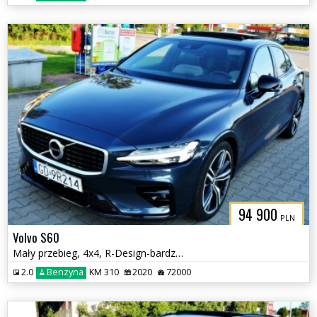
94 900
PLN
Volvo S60
Mały przebieg, 4x4, R-Design-bardzo bogate wyposażenie
2.0
Benzyna
KM 310
2020
72000