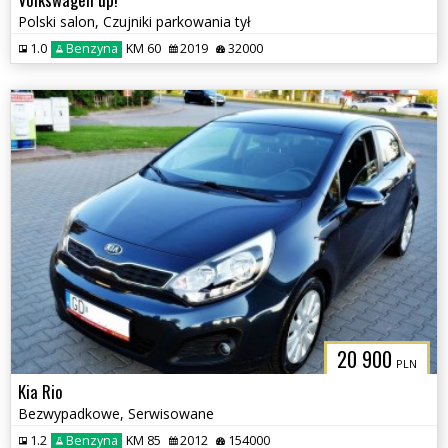
Polski salon, Czujniki parkowania tył
1.0
Benzyna
KM 60
2019
32000
20 900
PLN
Kia Rio
Bezwypadkowe, Serwisowane
1.2
Benzyna
KM 85
2012
154000