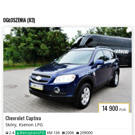
OGŁOSZENIA (83)
14 900
PLN
Chevrolet Captiva
Skóry, Ksenon LPG
2.4
Benzyna+LPG
KM 136
2006
209000