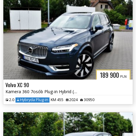
189 900
PLN
Volvo XC 90
Kamera 360 7osób Plug-in Hybrid (Recharge) Elektryczna Klapa
2.0
Hybryda Plug-in
KM 455
2024
30950