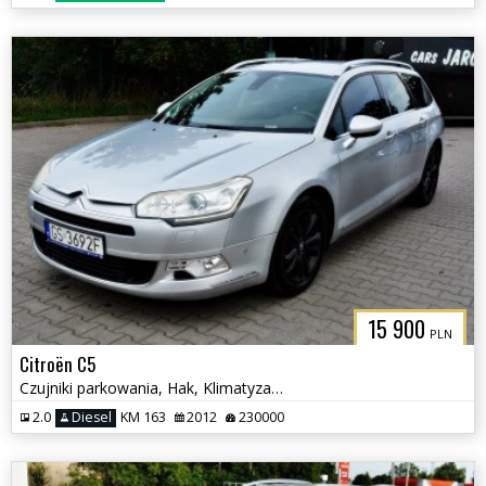
15 900
PLN
Citroën C5
Czujniki parkowania, Hak, Klimatyzacja
2.0
Diesel
KM 163
2012
230000