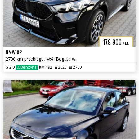
179 900
PLN
BMW X2
2700 km przebiegu, 4x4, Bogata wersja
2.0
Benzyna
KM 192
2025
2700