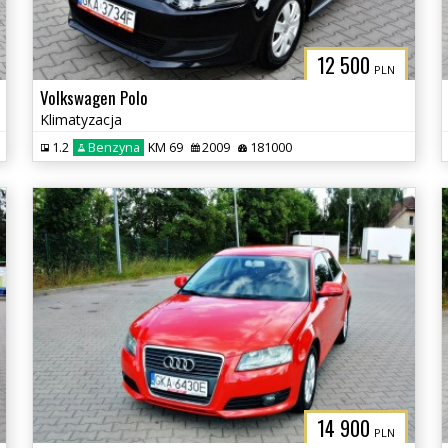
12 500
PLN
Volkswagen Polo
Klimatyzacja
1.2
Benzyna
KM 69
2009
181000
14 900
PLN