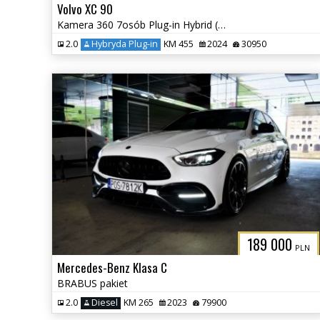
Volvo XC 90
Kamera 360 7osób Plug-in Hybrid (Recharge) Elektryczna Klapa
2.0
Hybryda Plug-in
KM 455
2024
30950
189 000
PLN
Mercedes-Benz Klasa C
BRABUS pakiet
2.0
Diesel
KM 265
2023
79900