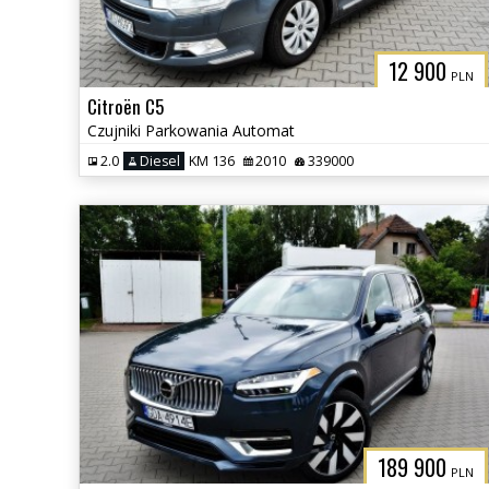
12 900
PLN
Citroën C5
Czujniki Parkowania Automat
2.0
Diesel
KM 136
2010
339000
189 900
PLN