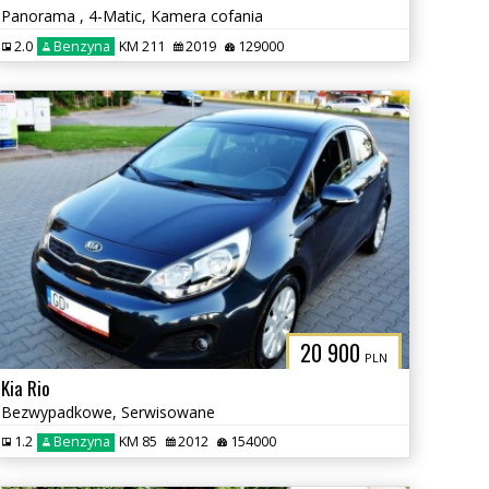
Panorama , 4-Matic, Kamera cofania
2.0
Benzyna
KM 211
2019
129000
20 900
PLN
Kia Rio
Bezwypadkowe, Serwisowane
1.2
Benzyna
KM 85
2012
154000