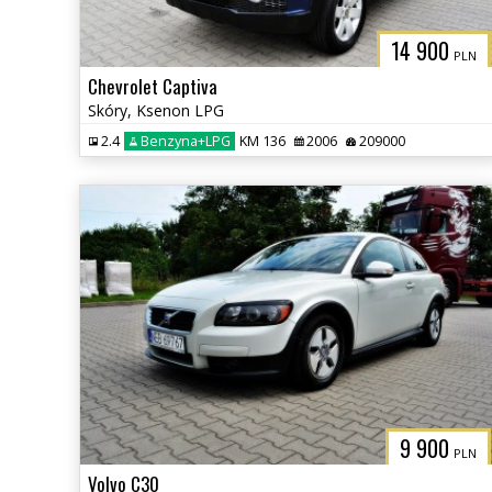
14 900
PLN
Chevrolet Captiva
Skóry, Ksenon LPG
2.4
Benzyna+LPG
KM 136
2006
209000
9 900
PLN
Volvo C30