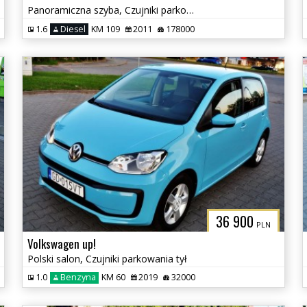
Panoramiczna szyba, Czujniki parkowania, Klimatyzacja
1.6
Diesel
KM 109
2011
178000
36 900
PLN
Volkswagen up!
Polski salon, Czujniki parkowania tył
1.0
Benzyna
KM 60
2019
32000