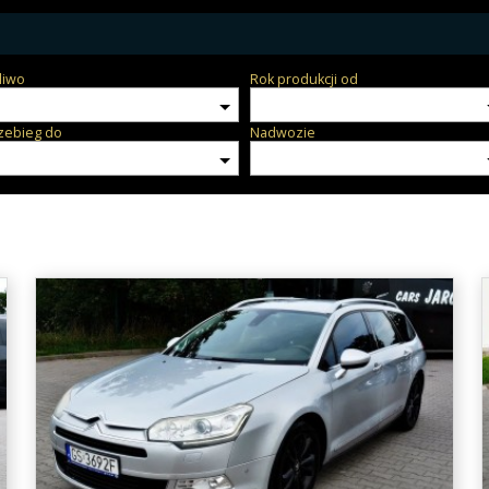
liwo
Rok produkcji od
zebieg do
Nadwozie