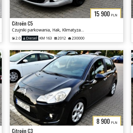
15 900
PLN
Citroën C5
Czujniki parkowania, Hak, Klimatyzacja
2.0
Diesel
KM 163
2012
230000
8 900
PLN
Citroën C3