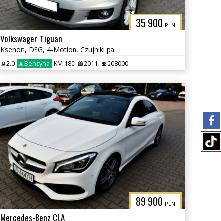
35 900
PLN
Volkswagen Tiguan
Ksenon, DSG, 4-Motion, Czujniki parkowania tył, Klimatyzacja, Hak
2.0
Benzyna
KM 180
2011
208000
89 900
PLN
Mercedes-Benz CLA