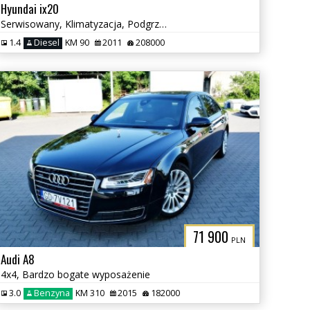
Hyundai ix20
Serwisowany, Klimatyzacja, Podgrzewane fotele
1.4
Diesel
KM 90
2011
208000
71 900
PLN
Audi A8
4x4, Bardzo bogate wyposażenie
3.0
Benzyna
KM 310
2015
182000