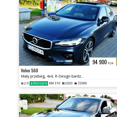
94 900
PLN
Volvo S60
Mały przebieg, 4x4, R-Design-bardzo bogate wyposażenie
2.0
Benzyna
KM 310
2020
72000