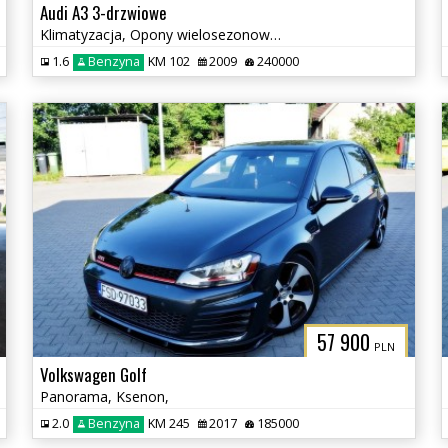
Audi A3 3-drzwiowe
Klimatyzacja, Opony wielosezonowe, Czujniki parkowania tył
1.6
Benzyna
KM 102
2009
240000
57 900
PLN
Volkswagen Golf
Panorama, Ksenon,
2.0
Benzyna
KM 245
2017
185000