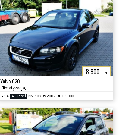
8 900
PLN
Volvo C30
Klimatyzacja,
1.6
Diesel
KM 109
2007
309000