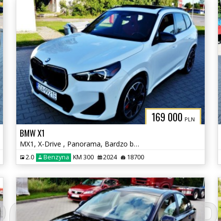
169 000
PLN
BMW X1
MX1, X-Drive , Panorama, Bardzo bogate wyposażenie
2.0
Benzyna
KM 300
2024
18700