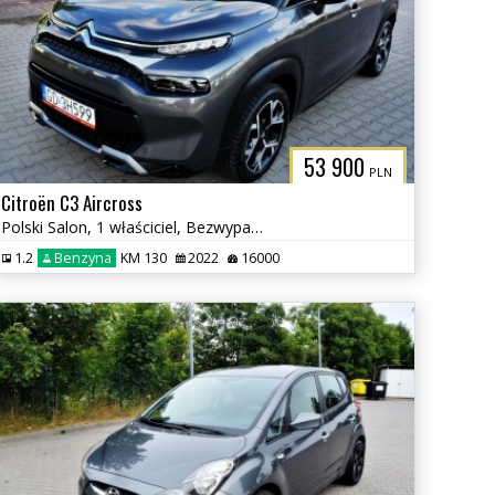
L
53 900
PLN
Citroën C3 Aircross
Polski Salon, 1 właściciel, Bezwypadkowy
1.2
Benzyna
KM 130
2022
16000