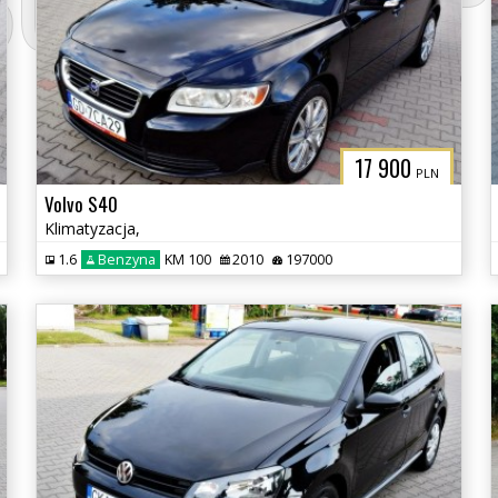
3CITYAUTO.P
17 900
PLN
Volvo S40
Klimatyzacja,
1.6
Benzyna
KM 100
2010
197000