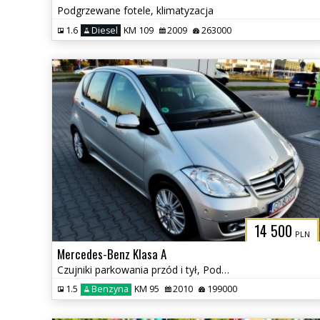
Podgrzewane fotele, klimatyzacja
1.6
Diesel
KM 109
2009
263000
14 500
PLN
Mercedes-Benz Klasa A
Czujniki parkowania przód i tył, Podgrzewane fotele
1.5
Benzyna
KM 95
2010
199000