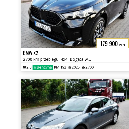
179 900
PLN
BMW X2
2700 km przebiegu, 4x4, Bogata wersja
2.0
Benzyna
KM 192
2025
2700