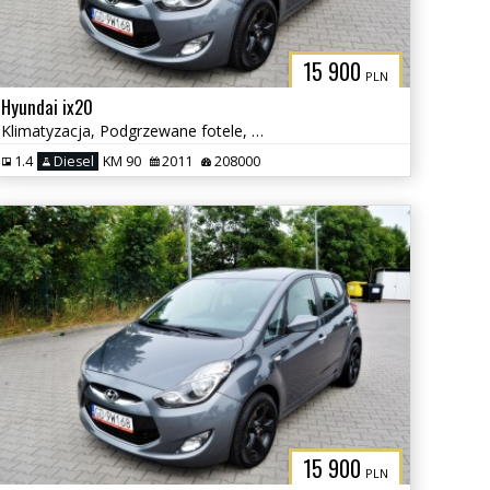
15 900
PLN
Hyundai ix20
Klimatyzacja, Podgrzewane fotele, Serwisowany
1.4
Diesel
KM 90
2011
208000
15 900
PLN