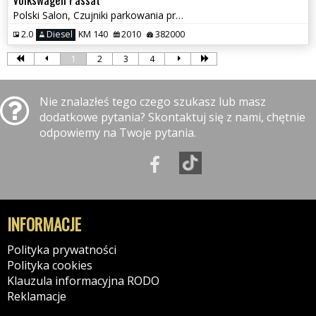
Polski Salon, Czujniki parkowania przód i tył, Klimatyzacja
2.0
Diesel
KM 140
2010
382000
1
2
3
4
Nie znalazłeś tego czego szukasz lub masz
dodatkowe pytania? Skontaktuj się z nami, chętnie
odpowiemy na Twoje pytania.
INFORMACJE
Polityka prywatności
Polityka cookies
Klauzula informacyjna RODO
Reklamacje