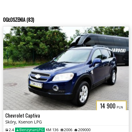
OGŁOSZENIA (83)
14 900
PLN
Chevrolet Captiva
Skóry, Ksenon LPG
2.4
Benzyna+LPG
KM 136
2006
209000