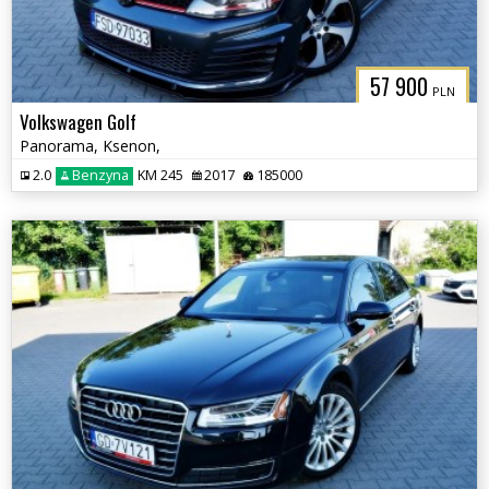
57 900
PLN
Volkswagen Golf
Panorama, Ksenon,
2.0
Benzyna
KM 245
2017
185000