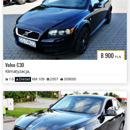
8 900
PLN
Volvo C30
Klimatyzacja,
1.6
Diesel
KM 109
2007
309000
3CITYAUTO.P