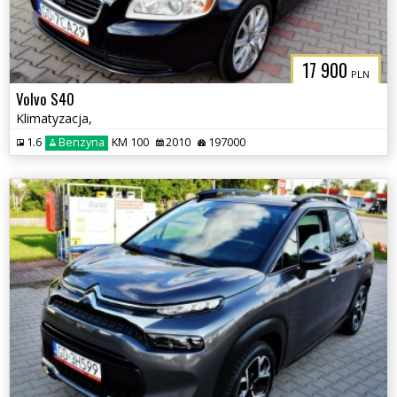
17 900
PLN
Volvo S40
Klimatyzacja,
1.6
Benzyna
KM 100
2010
197000