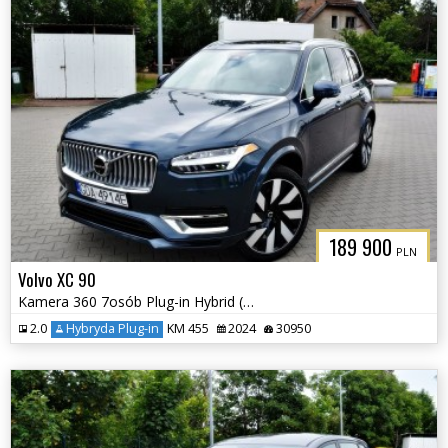
189 900
PLN
Volvo XC 90
Kamera 360 7osób Plug-in Hybrid (Recharge) Elektryczna Klapa
2.0
Hybryda Plug-in
KM 455
2024
30950