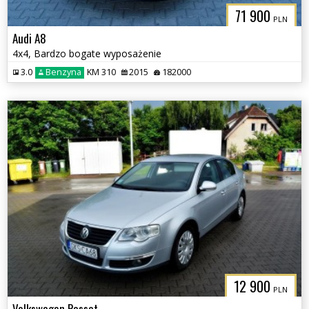
71 900
PLN
Audi A8
4x4, Bardzo bogate wyposażenie
3.0
Benzyna
KM 310
2015
182000
12 900
PLN
Volkswagen Passat