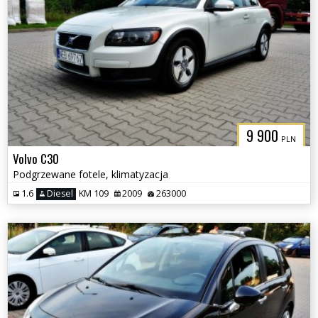
9 900
PLN
Volvo C30
Podgrzewane fotele, klimatyzacja
1.6
Diesel
KM 109
2009
263000