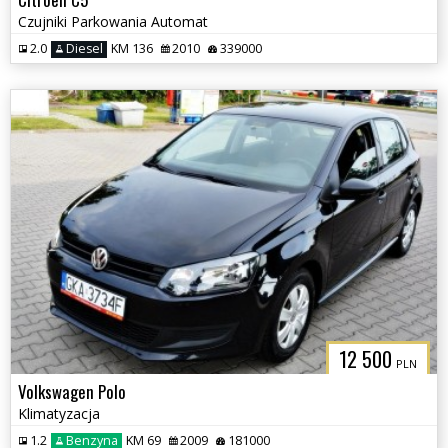
Czujniki Parkowania Automat
2.0
Diesel
KM 136
2010
339000
12 500
PLN
Volkswagen Polo
Klimatyzacja
1.2
Benzyna
KM 69
2009
181000