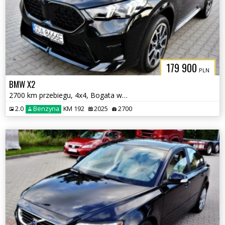
179 900
PLN
BMW X2
2700 km przebiegu, 4x4, Bogata wersja
2.0
Benzyna
KM 192
2025
2700