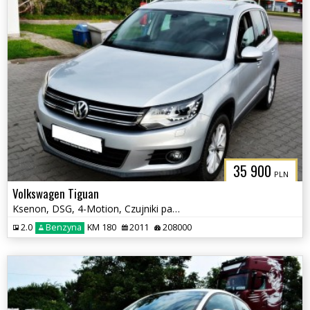
35 900
PLN
Volkswagen Tiguan
Ksenon, DSG, 4-Motion, Czujniki parkowania tył, Klimatyzacja, Hak
2.0
Benzyna
KM 180
2011
208000