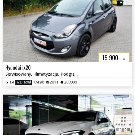
15 900
PLN
Hyundai ix20
Serwisowany, Klimatyzacja, Podgrzewane fotele
1.4
Diesel
KM 90
2011
208000