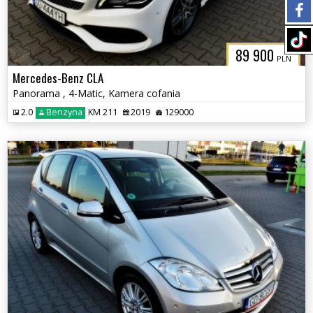
89 900
PLN
Mercedes-Benz CLA
Panorama , 4-Matic, Kamera cofania
2.0
Benzyna
KM 211
2019
129000