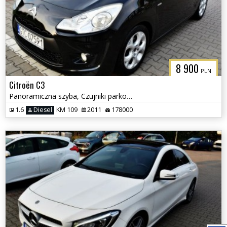
8 900
PLN
Citroën C3
Panoramiczna szyba, Czujniki parkowania, Klimatyzacja
1.6
Diesel
KM 109
2011
178000