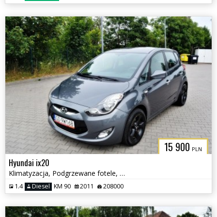
15 900
PLN
Hyundai ix20
Klimatyzacja, Podgrzewane fotele, Serwisowany
1.4
Diesel
KM 90
2011
208000