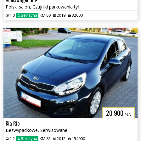
Polski salon, Czujniki parkowania tył
1.0
Benzyna
KM 60
2019
32000
20 900
PLN
Kia Rio
Bezwypadkowe, Serwisowane
1.2
Benzyna
KM 85
2012
154000