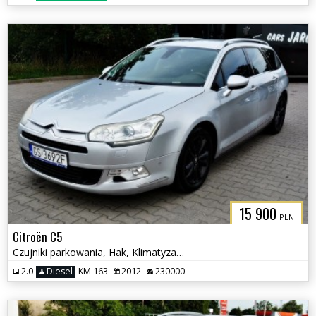
15 900
PLN
Citroën C5
Czujniki parkowania, Hak, Klimatyzacja
2.0
Diesel
KM 163
2012
230000