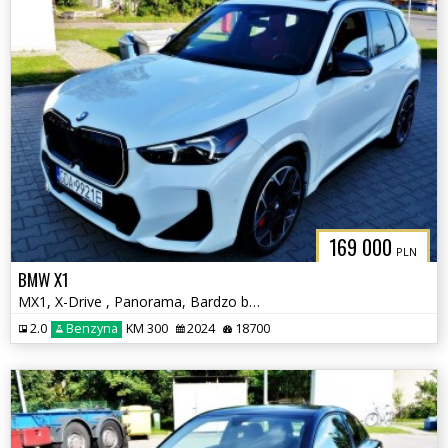
169 000
PLN
BMW X1
MX1, X-Drive , Panorama, Bardzo bogate wyposażenie
2.0
Benzyna
KM 300
2024
18700