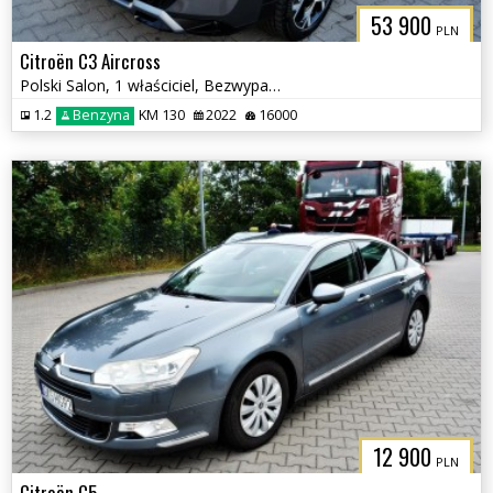
53 900
PLN
Citroën C3 Aircross
Polski Salon, 1 właściciel, Bezwypadkowy
1.2
Benzyna
KM 130
2022
16000
12 900
PLN
Citroën C5