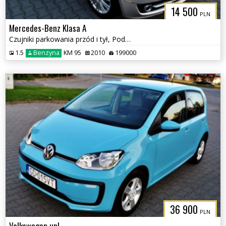
14 500
PLN
Mercedes-Benz Klasa A
Czujniki parkowania przód i tył, Podgrzewane fotele
1.5
Benzyna
KM 95
2010
199000
36 900
PLN
Volkswagen up!