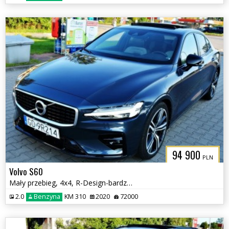
94 900
PLN
Volvo S60
Mały przebieg, 4x4, R-Design-bardzo bogate wyposażenie
2.0
Benzyna
KM 310
2020
72000