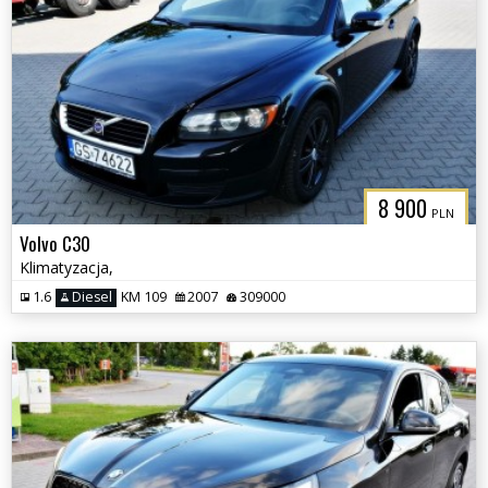
8 900
PLN
Volvo C30
Klimatyzacja,
1.6
Diesel
KM 109
2007
309000
3CITYAUTO.P