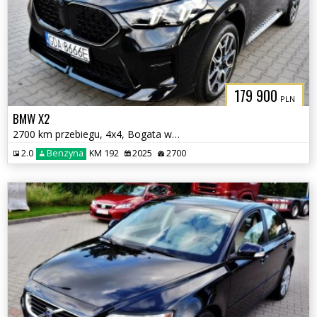
179 900
PLN
BMW X2
2700 km przebiegu, 4x4, Bogata wersja
2.0
Benzyna
KM 192
2025
2700