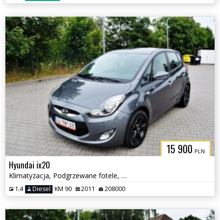
15 900
PLN
Hyundai ix20
Klimatyzacja, Podgrzewane fotele, Serwisowany
1.4
Diesel
KM 90
2011
208000