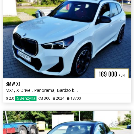
169 000
PLN
BMW X1
MX1, X-Drive , Panorama, Bardzo bogate wyposażenie
2.0
Benzyna
KM 300
2024
18700