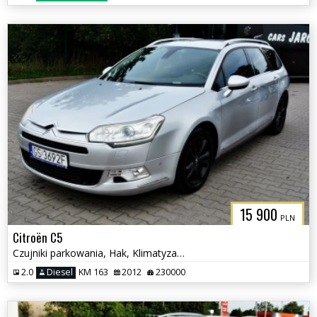
15 900
PLN
Citroën C5
Czujniki parkowania, Hak, Klimatyzacja
2.0
Diesel
KM 163
2012
230000