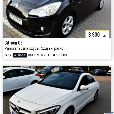
8 900
PLN
Citroën C3
Panoramiczna szyba, Czujniki parkowania, Klimatyzacja
1.6
Diesel
KM 109
2011
178000