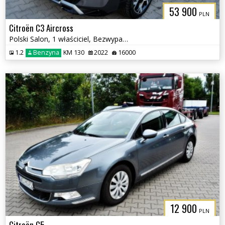
53 900
PLN
Citroën C3 Aircross
Polski Salon, 1 właściciel, Bezwypadkowy
1.2
Benzyna
KM 130
2022
16000
12 900
PLN
Citroën C5