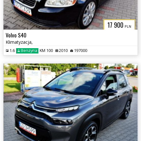
17 900
PLN
Volvo S40
Klimatyzacja,
1.6
Benzyna
KM 100
2010
197000