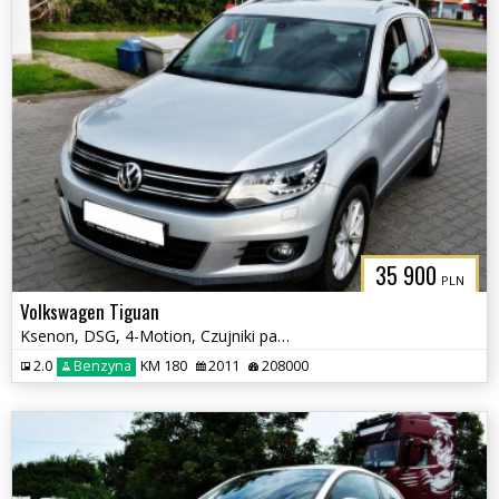
35 900
PLN
Volkswagen Tiguan
Ksenon, DSG, 4-Motion, Czujniki parkowania tył, Klimatyzacja, Hak
2.0
Benzyna
KM 180
2011
208000