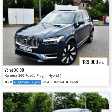
189 900
PLN
Volvo XC 90
Kamera 360 7osób Plug-in Hybrid (Recharge) Elektryczna Klapa
2.0
Hybryda Plug-in
KM 455
2024
30950