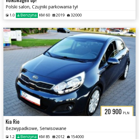
Polski salon, Czujniki parkowania tył
1.0
Benzyna
KM 60
2019
32000
20 900
PLN
Kia Rio
Bezwypadkowe, Serwisowane
1.2
Benzyna
KM 85
2012
154000