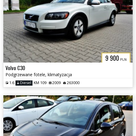
9 900
PLN
Volvo C30
Podgrzewane fotele, klimatyzacja
1.6
Diesel
KM 109
2009
263000