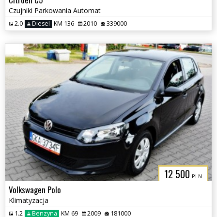
Czujniki Parkowania Automat
2.0
Diesel
KM 136
2010
339000
12 500
PLN
Volkswagen Polo
Klimatyzacja
1.2
Benzyna
KM 69
2009
181000