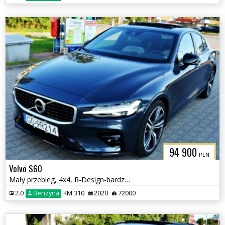
94 900
PLN
Volvo S60
Mały przebieg, 4x4, R-Design-bardzo bogate wyposażenie
2.0
Benzyna
KM 310
2020
72000