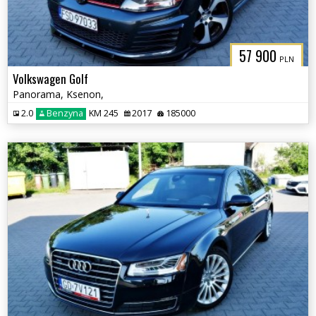
57 900
PLN
Volkswagen Golf
Panorama, Ksenon,
2.0
Benzyna
KM 245
2017
185000