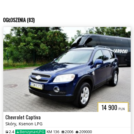
OGŁOSZENIA (83)
14 900
PLN
Chevrolet Captiva
Skóry, Ksenon LPG
2.4
Benzyna+LPG
KM 136
2006
209000