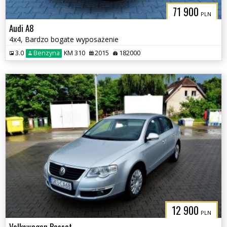
71 900
PLN
Audi A8
4x4, Bardzo bogate wyposażenie
3.0
Benzyna
KM 310
2015
182000
12 900
PLN
Volkswagen Passat