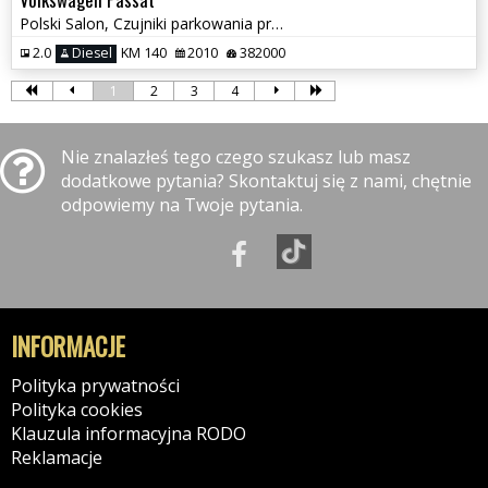
Polski Salon, Czujniki parkowania przód i tył, Klimatyzacja
2.0
Diesel
KM 140
2010
382000
1
2
3
4
Nie znalazłeś tego czego szukasz lub masz
dodatkowe pytania? Skontaktuj się z nami, chętnie
odpowiemy na Twoje pytania.
INFORMACJE
Polityka prywatności
Polityka cookies
Klauzula informacyjna RODO
Reklamacje