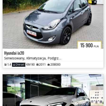
15 900
PLN
Hyundai ix20
Serwisowany, Klimatyzacja, Podgrzewane fotele
1.4
Diesel
KM 90
2011
208000