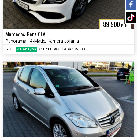
89 900
PLN
Mercedes-Benz CLA
Panorama , 4-Matic, Kamera cofania
2.0
Benzyna
KM 211
2019
129000