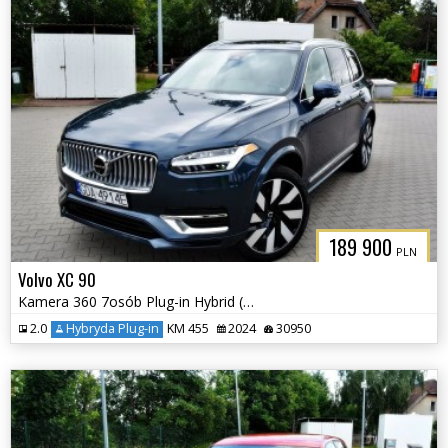
189 900
PLN
Volvo XC 90
Kamera 360 7osób Plug-in Hybrid (Recharge) Elektryczna Klapa
2.0
Hybryda Plug-in
KM 455
2024
30950