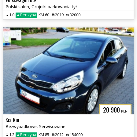
Polski salon, Czujniki parkowania tył
1.0
Benzyna
KM 60
2019
32000
20 900
PLN
Kia Rio
Bezwypadkowe, Serwisowane
1.2
Benzyna
KM 85
2012
154000