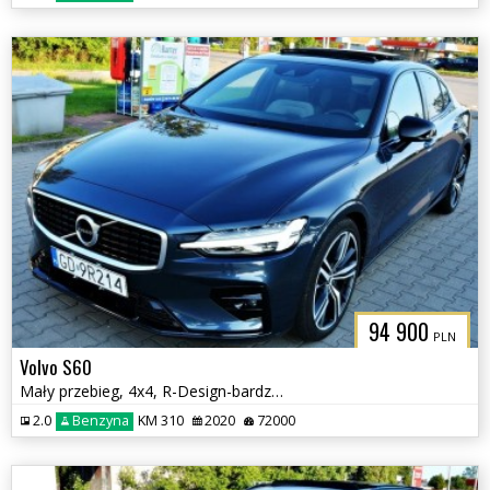
94 900
PLN
Volvo S60
Mały przebieg, 4x4, R-Design-bardzo bogate wyposażenie
2.0
Benzyna
KM 310
2020
72000