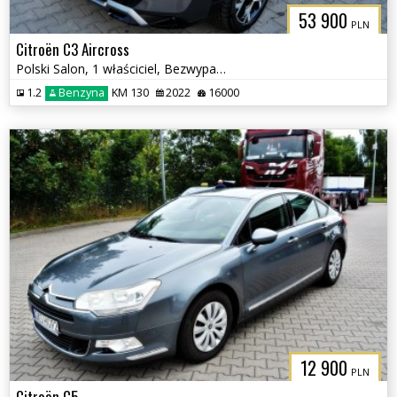
53 900
PLN
Citroën C3 Aircross
Polski Salon, 1 właściciel, Bezwypadkowy
1.2
Benzyna
KM 130
2022
16000
12 900
PLN
Citroën C5