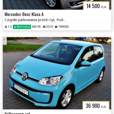
14 500
PLN
Mercedes-Benz Klasa A
Czujniki parkowania przód i tył, Podgrzewane fotele
1.5
Benzyna
KM 95
2010
199000
36 900
PLN
Volkswagen up!