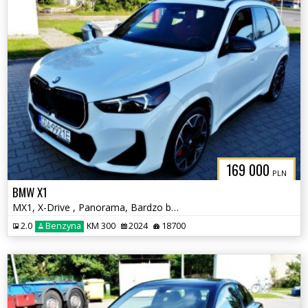
169 000
PLN
BMW X1
MX1, X-Drive , Panorama, Bardzo bogate wyposażenie
2.0
Benzyna
KM 300
2024
18700