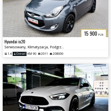
15 900
PLN
Hyundai ix20
Serwisowany, Klimatyzacja, Podgrzewane fotele
1.4
Diesel
KM 90
2011
208000