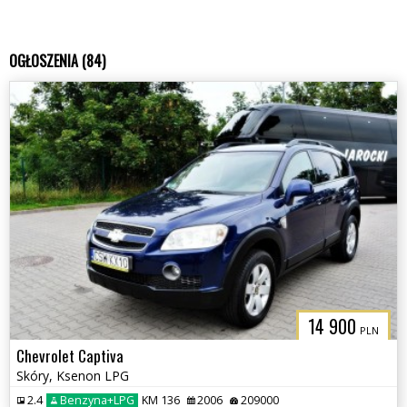
OGŁOSZENIA (84)
14 900
PLN
Chevrolet Captiva
Skóry, Ksenon LPG
2.4
Benzyna+LPG
KM 136
2006
209000