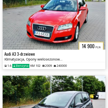
14 900
PLN
Audi A3 3-drzwiowe
Klimatyzacja, Opony wielosezonowe, Czujniki parkowania tył
1.6
Benzyna
KM 102
2009
240000