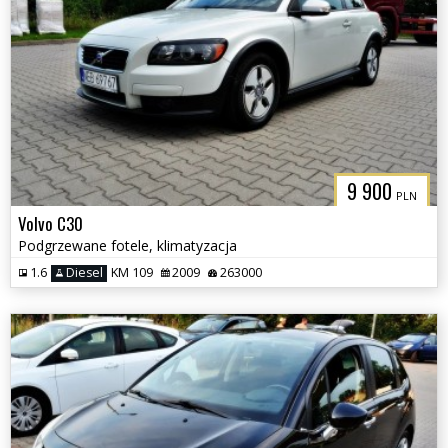
9 900
PLN
Volvo C30
Podgrzewane fotele, klimatyzacja
1.6
Diesel
KM 109
2009
263000