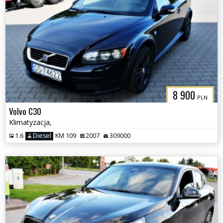
8 900
PLN
Volvo C30
Klimatyzacja,
1.6
Diesel
KM 109
2007
309000
3CITYAUTO.P