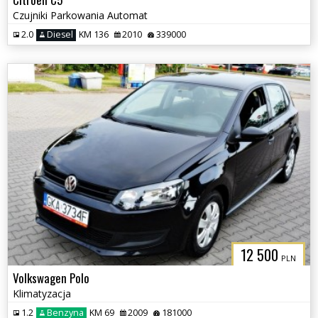
Czujniki Parkowania Automat
2.0
Diesel
KM 136
2010
339000
12 500
PLN
Volkswagen Polo
Klimatyzacja
1.2
Benzyna
KM 69
2009
181000