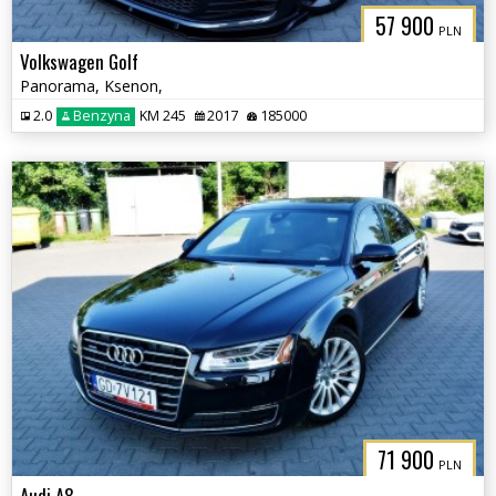
57 900
PLN
Volkswagen Golf
Panorama, Ksenon,
2.0
Benzyna
KM 245
2017
185000
71 900
PLN
Audi A8