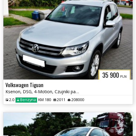
35 900
PLN
Volkswagen Tiguan
Ksenon, DSG, 4-Motion, Czujniki parkowania tył, Klimatyzacja, Hak
2.0
Benzyna
KM 180
2011
208000