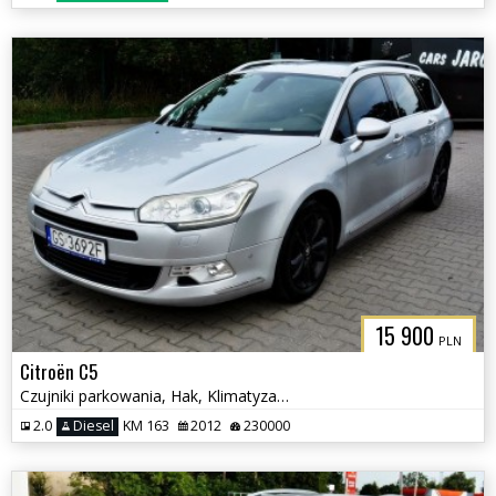
15 900
PLN
Citroën C5
Czujniki parkowania, Hak, Klimatyzacja
2.0
Diesel
KM 163
2012
230000