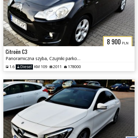
8 900
PLN
Citroën C3
Panoramiczna szyba, Czujniki parkowania, Klimatyzacja
1.6
Diesel
KM 109
2011
178000