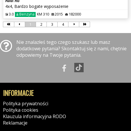
4x4, Bardzo bogate wyposażenie
3.0
Benzyna
KM 310
2015
182000
1
2
3
4
Nie znalazłeś tego czego szukasz lub masz
dodatkowe pytania? Skontaktuj się z nami, chętnie
odpowiemy na Twoje pytania.
INFORMACJE
Polityka prywatności
Polityka cookies
Klauzula informacyjna RODO
Reklamacje