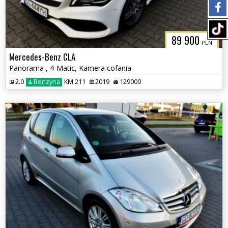
89 900
PLN
Mercedes-Benz CLA
Panorama , 4-Matic, Kamera cofania
2.0
Benzyna
KM 211
2019
129000