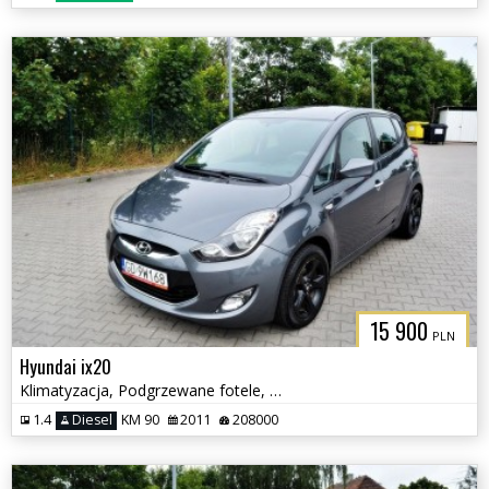
15 900
PLN
Hyundai ix20
Klimatyzacja, Podgrzewane fotele, Serwisowany
1.4
Diesel
KM 90
2011
208000