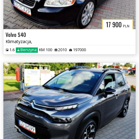
17 900
PLN
Volvo S40
Klimatyzacja,
1.6
Benzyna
KM 100
2010
197000