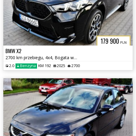
179 900
PLN
BMW X2
2700 km przebiegu, 4x4, Bogata wersja
2.0
Benzyna
KM 192
2025
2700