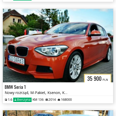
35 900
PLN
BMW Seria 1
Nowy rozrząd, M-Pakiet, Ksenon, Klimatyzacja, Czujniki parkowania
1.6
Benzyna
KM 136
2014
168000