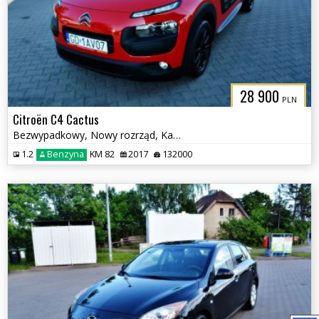
28 900
PLN
Citroën C4 Cactus
Bezwypadkowy, Nowy rozrząd, Kamera cofania, Podgrzewane fotele
1.2
Benzyna
KM 82
2017
132000