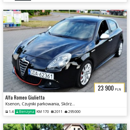
23 900
PLN
Alfa Romeo Giulietta
Ksenon, Czujniki parkowania, Skórzana tapicerka
1.4
Benzyna
KM 170
2011
295000