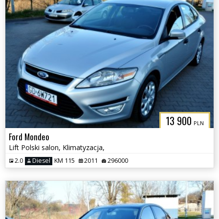
13 900
PLN
Ford Mondeo
Lift Polski salon, Klimatyzacja,
2.0
Diesel
KM 115
2011
296000