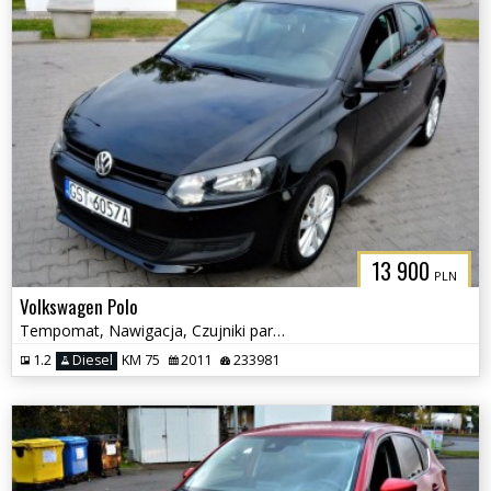
13 900
PLN
Volkswagen Polo
Tempomat, Nawigacja, Czujniki parkowania tył
1.2
Diesel
KM 75
2011
233981