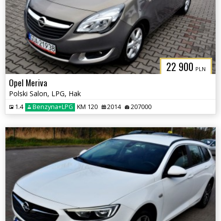
22 900
PLN
Opel Meriva
Polski Salon, LPG, Hak
1.4
Benzyna+LPG
KM 120
2014
207000