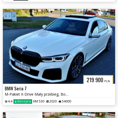
219 900
PLN
BMW Seria 7
M-Pakiet X-Drive Mały przebieg, Bogata wersja wyposażenia,
4.4
Benzyna
KM 530
2020
54000