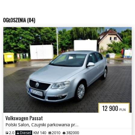
OGŁOSZENIA (84)
12 900
PLN
Volkswagen Passat
Polski Salon, Czujniki parkowania przód i tył, Klimatyzacja
2.0
Diesel
KM 140
2010
382000