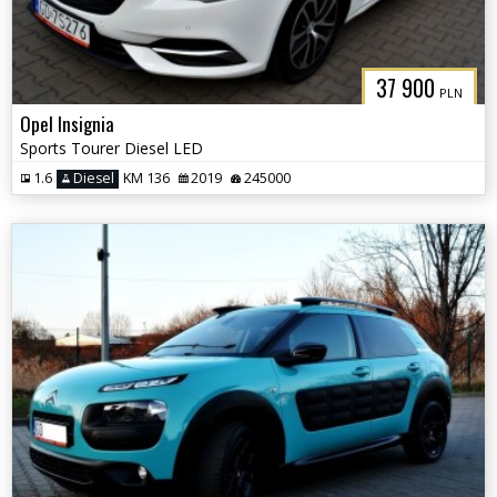
37 900
PLN
Opel Insignia
Sports Tourer Diesel LED
1.6
Diesel
KM 136
2019
245000