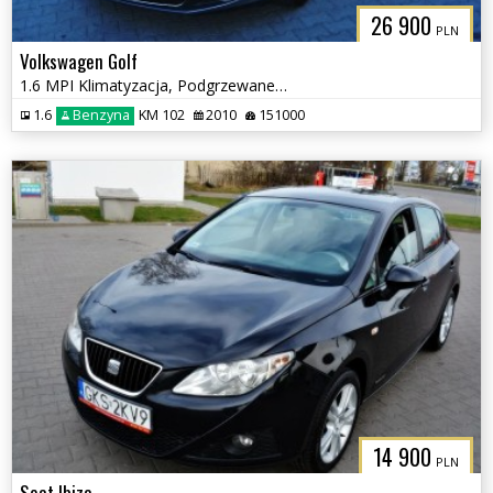
26 900
PLN
Volkswagen Golf
1.6 MPI Klimatyzacja, Podgrzewane fotele
1.6
Benzyna
KM 102
2010
151000
14 900
PLN
Seat Ibiza