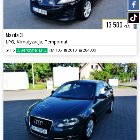
13 500
PLN
Mazda 3
LPG, Klimatyzacja, Tempomat
1.6
Benzyna+LPG
KM 105
2010
284000