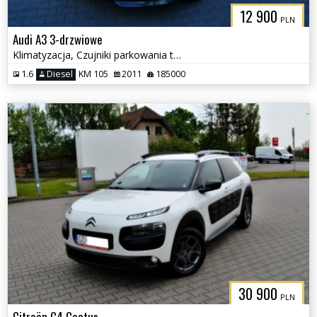
12 900
PLN
Audi A3 3-drzwiowe
Klimatyzacja, Czujniki parkowania tył, Podgrzewane fotele
1.6
Diesel
KM 105
2011
185000
30 900
PLN
Citroën C4 Cactus