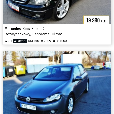
19 990
PLN
Mercedes-Benz Klasa C
Bezwypadkowy, Panorama, Klimatyzacja
2.1
Diesel
KM 150
2009
311000