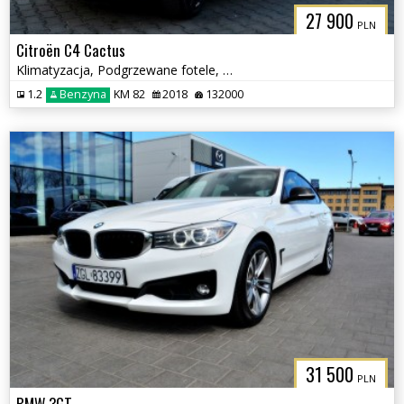
27 900
PLN
Citroën C4 Cactus
Klimatyzacja, Podgrzewane fotele, Nowe klocki i tarcze
1.2
Benzyna
KM 82
2018
132000
31 500
PLN
BMW 3GT