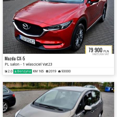
79 900
PLN
FAKTURA VAT
Mazda CX-5
PL salon - 1 wlasciciel Vat23
2.0
Benzyna
KM 165
2019
93000
3CITYAUTO.P