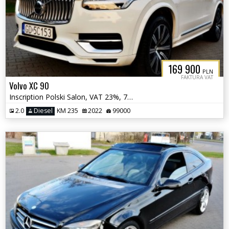
169 900
PLN
FAKTURA VAT
Volvo XC 90
Inscription Polski Salon, VAT 23%, 7osobowy
2.0
Diesel
KM 235
2022
99000