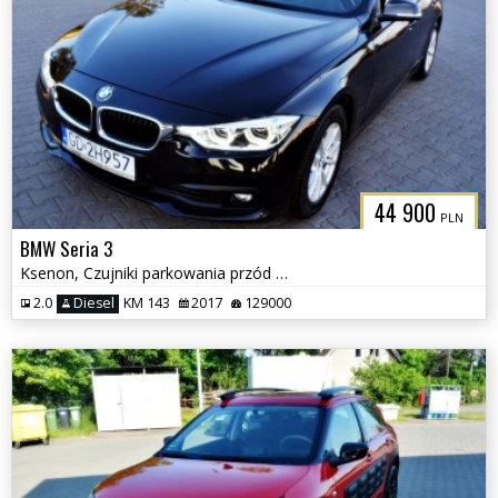
44 900
PLN
BMW Seria 3
Ksenon, Czujniki parkowania przód i tył, Nawigacja
2.0
Diesel
KM 143
2017
129000