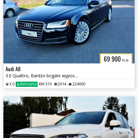
69 900
PLN
Audi A8
3.0 Quattro, Bardzo bogate wyposażenie
3.0
Benzyna
KM 310
2014
224000