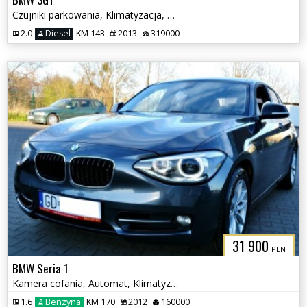
Czujniki parkowania, Klimatyzacja, Podgrzewane fotele
2.0
Diesel
KM 143
2013
319000
31 900
PLN
BMW Seria 1
Kamera cofania, Automat, Klimatyzacja
1.6
Benzyna
KM 170
2012
160000