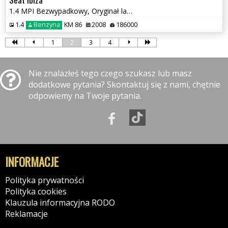
1.4 MPI Bezwypadkowy, Oryginał lakier, Zadbany
1.4
Benzyna
KM 86
2008
186000
1
2
3
4
Nie znalazłeś tego czego szukasz lub masz
dodatkowe pytania? Skontaktuj się z nami, chętnie
odpowiemy na Twoje pytania.
INFORMACJE
Polityka prywatności
Polityka cookies
Klauzula informacyjna RODO
Reklamacje