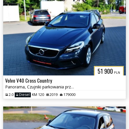
51 900
PLN
Volvo V40 Cross Country
Panorama, Czujniki parkowania przód i tył, Kamera
2.0
Diesel
KM 120
2019
179000