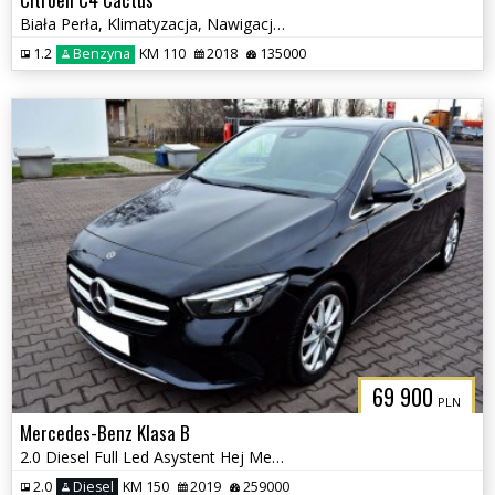
Biała Perła, Klimatyzacja, Nawigacja, Kamera cofania, Nowy rozrząd
1.2
Benzyna
KM 110
2018
135000
69 900
PLN
Mercedes-Benz Klasa B
2.0 Diesel Full Led Asystent Hej Mercedes
2.0
Diesel
KM 150
2019
259000