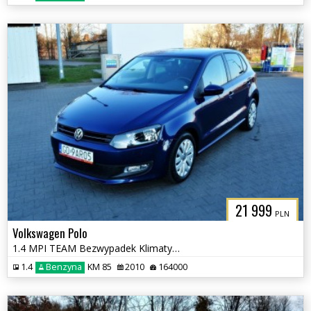
21 999
PLN
Volkswagen Polo
1.4 MPI TEAM Bezwypadek Klimatyzacja, Podgrzewane fotele
1.4
Benzyna
KM 85
2010
164000