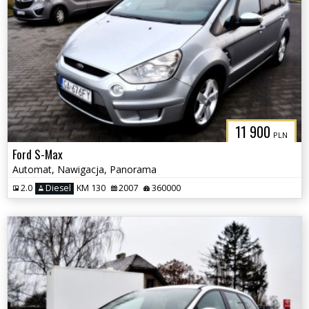
11 900
PLN
Ford S-Max
Automat, Nawigacja, Panorama
2.0
Diesel
KM 130
2007
360000