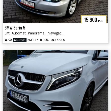
15 900
PLN
BMW Seria 5
Lift, Automat, Panorama , Nawigacja, Czujniki parkowania
2.0
Diesel
KM 177
2007
377000