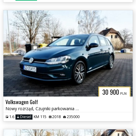
30 900
PLN
Volkswagen Golf
Nowy rozrząd, Czujniki parkowania przód i tył, Ksenon
1.6
Diesel
KM 115
2018
235000