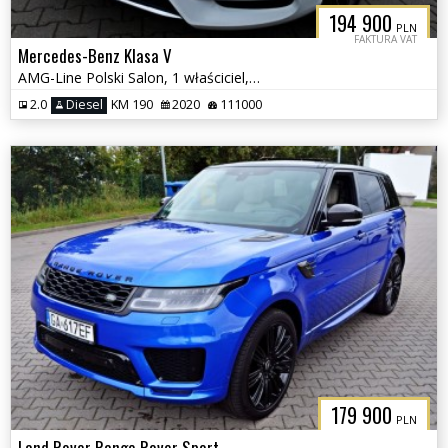
194 900
PLN
FAKTURA VAT
Mercedes-Benz Klasa V
AMG-Line Polski Salon, 1 właściciel, Fv VAT
2.0
Diesel
KM 190
2020
111000
179 900
PLN
Land Rover Range Rover Sport