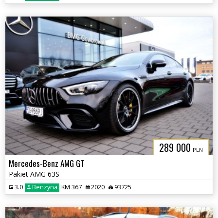
289 000
PLN
Mercedes-Benz AMG GT
Pakiet AMG 63S
3.0
Benzyna
KM 367
2020
93725