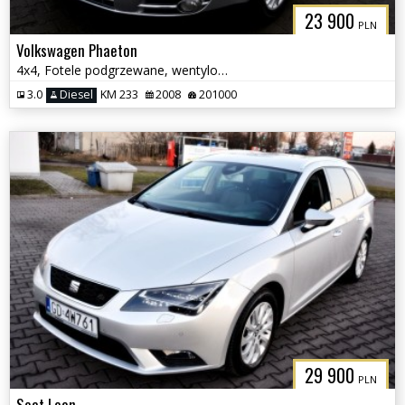
23 900
PLN
Volkswagen Phaeton
4x4, Fotele podgrzewane, wentylowane z funkcją masażu
3.0
Diesel
KM 233
2008
201000
29 900
PLN
Seat Leon