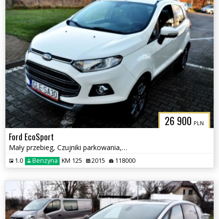
26 900
PLN
Ford EcoSport
Mały przebieg, Czujniki parkowania, Keyless,
1.0
Benzyna
KM 125
2015
118000