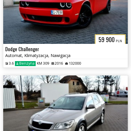
59 900
PLN
Dodge Challenger
Automat, Klimatyzacja, Nawigacja
3.6
Benzyna
KM 309
2016
132000