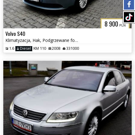
8 900
PLN
Volvo S40
Klimatyzacja, Hak, Podgrzewane fotele, Tempomat
1.6
Diesel
KM 110
2008
331000