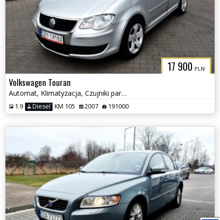
17 900
PLN
Volkswagen Touran
Automat, Klimatyzacja, Czujniki parkowania, Podgrzewane fotele
1.9
Diesel
KM 105
2007
191000