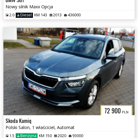
Nowy silnik Maxx Opcja
2.0
Diesel
KM 143
2013
436000
72 900
PLN
Skoda Kamiq
Polski Salon, 1 właściciel, Automat
1.5
Benzyna
KM 150
2020
93000