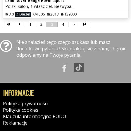
Polski Salon, 1 właściciel, Bezwypadkowy, Najbogatsza wersja
3.0
Diesel
KM 306
2018
139000
1
2
3
4
Nie znalazłeś tego czego szukasz lub masz
dodatkowe pytania? Skontaktuj się z nami, chętnie
odpowiemy na Twoje pytania.
INFORMACJE
Polityka prywatności
Polityka cookies
Klauzula informacyjna RODO
Reklamacje