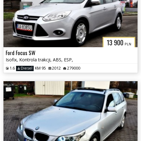
13 900
PLN
Ford Focus SW
Isofix, Kontrola trakcji, ABS, ESP,
1.6
Diesel
KM 95
2012
279000