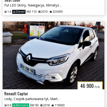
Ful LED Skóry, Nawigacja, Klimatyzacja
1.6
Diesel
KM 110
2015
323000
46 900
PLN
Renault Captur
Ledy, Czujnik parkowania tył, Martwe Pole, Klimatyzacja
0.9
Benzyna
KM 90
2018
119000