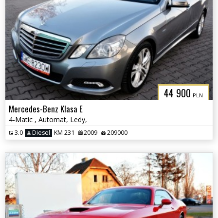
44 900
PLN
Mercedes-Benz Klasa E
4-Matic , Automat, Ledy,
3.0
Diesel
KM 231
2009
209000
3CITYAUTO.P