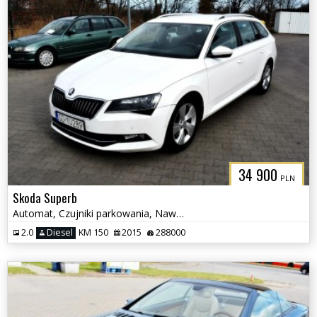
34 900
PLN
Skoda Superb
Automat, Czujniki parkowania, Nawigacja
2.0
Diesel
KM 150
2015
288000