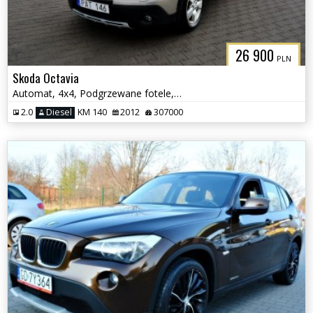
26 900
PLN
Skoda Octavia
Automat, 4x4, Podgrzewane fotele, Serwisowany,Scout
2.0
Diesel
KM 140
2012
307000