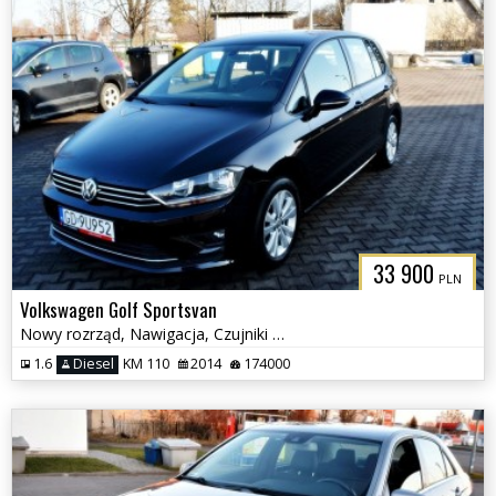
33 900
PLN
Volkswagen Golf Sportsvan
Nowy rozrząd, Nawigacja, Czujniki parkowania, Klimatyzacja
1.6
Diesel
KM 110
2014
174000