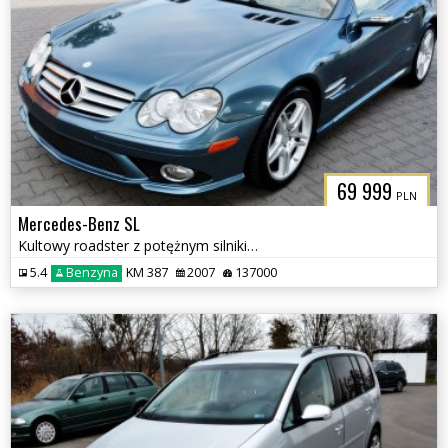
69 999
PLN
Mercedes-Benz SL
Kultowy roadster z potężnym silnikiem V8
5.4
Benzyna
KM 387
2007
137000