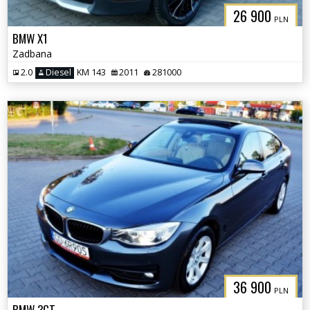
26 900
PLN
BMW X1
Zadbana
2.0
Diesel
KM 143
2011
281000
36 900
PLN
BMW 3GT