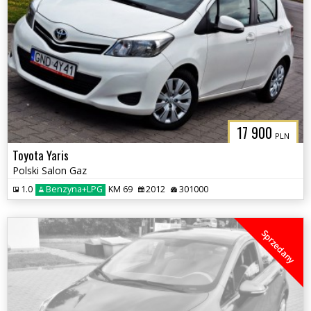
17 900
PLN
Toyota Yaris
Polski Salon Gaz
1.0
Benzyna+LPG
KM 69
2012
301000
Sprzedany