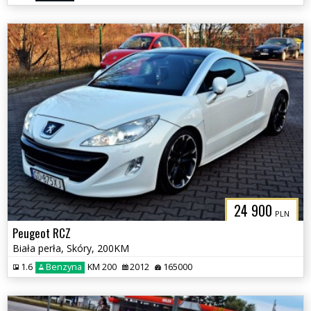
24 900
PLN
Peugeot RCZ
Biała perła, Skóry, 200KM
1.6
Benzyna
KM 200
2012
165000