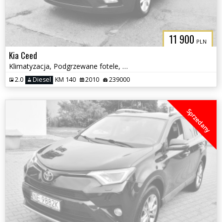
3CITYAUTO.P
11 900
PLN
Kia Ceed
Klimatyzacja, Podgrzewane fotele, Czujniki parkowania tył
2.0
Diesel
KM 140
2010
239000
Sprzedany