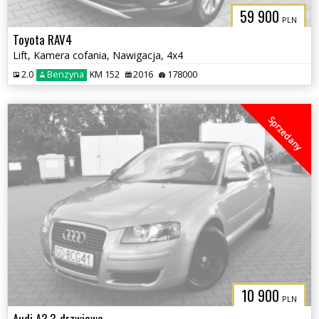
59 900
PLN
Toyota RAV4
Lift, Kamera cofania, Nawigacja, 4x4
2.0
Benzyna
KM 152
2016
178000
Sprzedany
10 900
PLN
Audi A3 3-drzwiowe