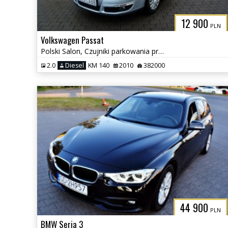
12 900
PLN
Volkswagen Passat
Polski Salon, Czujniki parkowania przód i tył, Klimatyzacja
2.0
Diesel
KM 140
2010
382000
44 900
PLN
BMW Seria 3