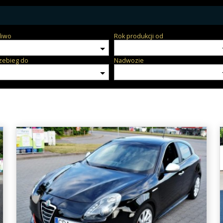
liwo
Rok produkcji od
zebieg do
Nadwozie