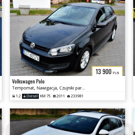
13 900
PLN
Volkswagen Polo
Tempomat, Nawigacja, Czujniki parkowania tył
1.2
Diesel
KM 75
2011
233981