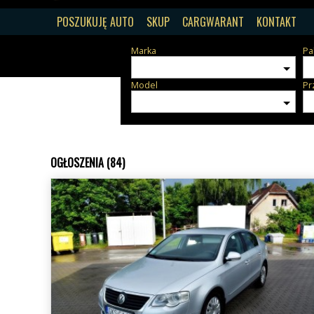
POSZUKUJĘ AUTO
SKUP
CARGWARANT
KONTAKT
Marka
Pa
Model
Pr
OGŁOSZENIA (84)