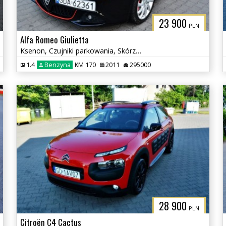
23 900
PLN
Alfa Romeo Giulietta
Ksenon, Czujniki parkowania, Skórzana tapicerka
1.4
Benzyna
KM 170
2011
295000
28 900
PLN
Citroën C4 Cactus