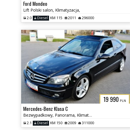
Ford Mondeo
Lift Polski salon, Klimatyzacja,
2.0
Diesel
KM 115
2011
296000
19 990
PLN
Mercedes-Benz Klasa C
Bezwypadkowy, Panorama, Klimatyzacja
2.1
Diesel
KM 150
2009
311000