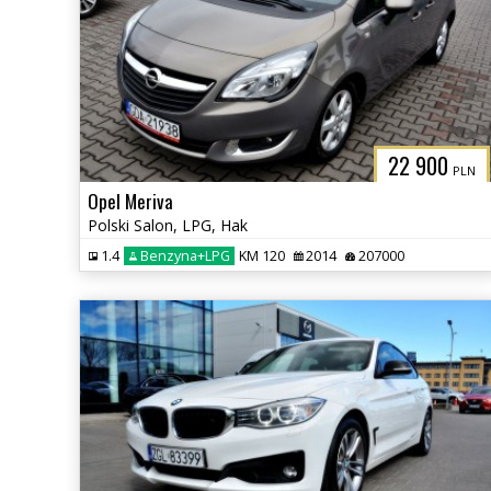
22 900
PLN
Opel Meriva
Polski Salon, LPG, Hak
1.4
Benzyna+LPG
KM 120
2014
207000