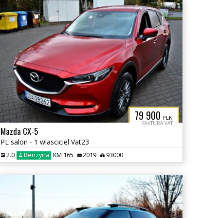
79 900
PLN
FAKTURA VAT
Mazda CX-5
PL salon - 1 wlasciciel Vat23
2.0
Benzyna
KM 165
2019
93000