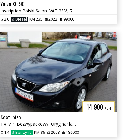
Volvo XC 90
Inscription Polski Salon, VAT 23%, 7osobowy
2.0
Diesel
KM 235
2022
99000
14 900
PLN
Seat Ibiza
1.4 MPI Bezwypadkowy, Oryginał lakier, Zadbany
1.4
Benzyna
KM 86
2008
186000