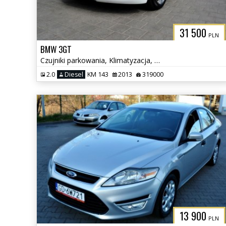
31 500
PLN
BMW 3GT
Czujniki parkowania, Klimatyzacja, Podgrzewane fotele
2.0
Diesel
KM 143
2013
319000
13 900
PLN