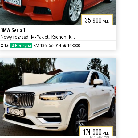
35 900
PLN
BMW Seria 1
Nowy rozrząd, M-Pakiet, Ksenon, Klimatyzacja, Czujniki parkowania
1.6
Benzyna
KM 136
2014
168000
174 900
PLN
FAKTURA VAT