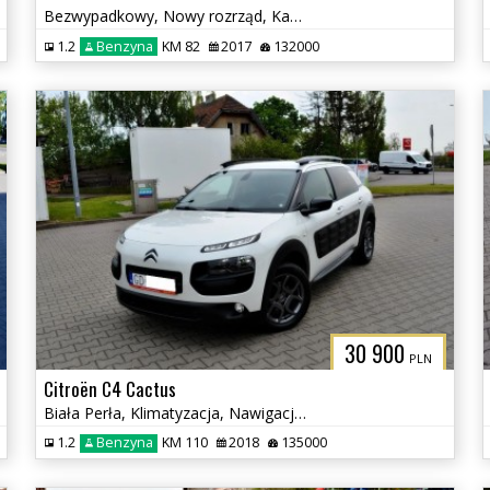
Bezwypadkowy, Nowy rozrząd, Kamera cofania, Podgrzewane fotele
1.2
Benzyna
KM 82
2017
132000
30 900
PLN
Citroën C4 Cactus
Biała Perła, Klimatyzacja, Nawigacja, Kamera cofania, Nowy rozrząd
1.2
Benzyna
KM 110
2018
135000