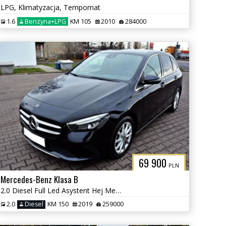
LPG, Klimatyzacja, Tempomat
1.6
Benzyna+LPG
KM 105
2010
284000
69 900
PLN
Mercedes-Benz Klasa B
2.0 Diesel Full Led Asystent Hej Mercedes
2.0
Diesel
KM 150
2019
259000