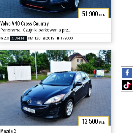
51 900
PLN
Volvo V40 Cross Country
Panorama, Czujniki parkowania przód i tył, Kamera
2.0
Diesel
KM 120
2019
179000
13 500
PLN
Mazda 3