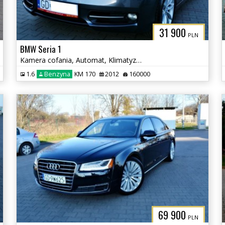
31 900
PLN
BMW Seria 1
Kamera cofania, Automat, Klimatyzacja
1.6
Benzyna
KM 170
2012
160000
69 900
PLN