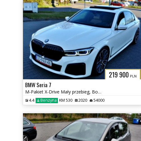
219 900
PLN
BMW Seria 7
M-Pakiet X-Drive Mały przebieg, Bogata wersja wyposażenia,
4.4
Benzyna
KM 530
2020
54000