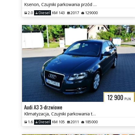
Ksenon, Czujniki parkowania przód i tył, Nawigacja
2.0
Diesel
KM 143
2017
129000
12 900
PLN
Audi A3 3-drzwiowe
Klimatyzacja, Czujniki parkowania tył, Podgrzewane fotele
1.6
Diesel
KM 105
2011
185000