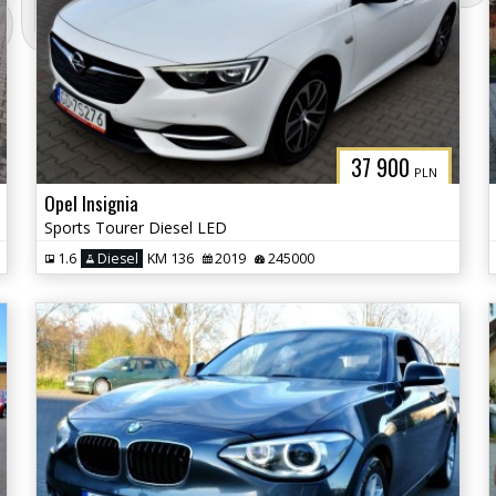
3CITYAUTO.P
37 900
PLN
Opel Insignia
Sports Tourer Diesel LED
1.6
Diesel
KM 136
2019
245000