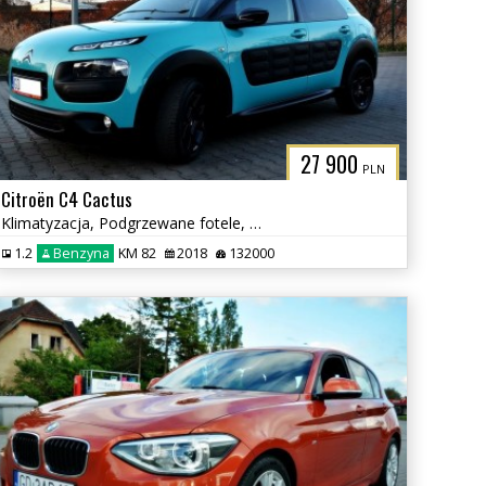
L
27 900
PLN
Citroën C4 Cactus
Klimatyzacja, Podgrzewane fotele, Nowe klocki i tarcze
1.2
Benzyna
KM 82
2018
132000