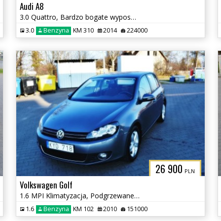
Audi A8
3.0 Quattro, Bardzo bogate wyposażenie
3.0
Benzyna
KM 310
2014
224000
26 900
PLN
Volkswagen Golf
1.6 MPI Klimatyzacja, Podgrzewane fotele
1.6
Benzyna
KM 102
2010
151000