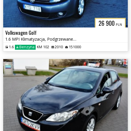
26 900
PLN
Volkswagen Golf
1.6 MPI Klimatyzacja, Podgrzewane fotele
1.6
Benzyna
KM 102
2010
151000