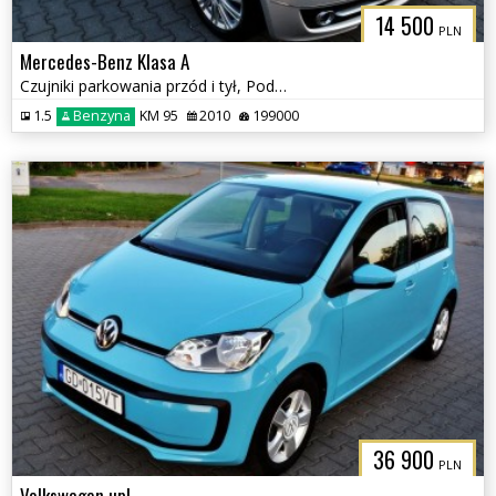
14 500
PLN
Mercedes-Benz Klasa A
Czujniki parkowania przód i tył, Podgrzewane fotele
1.5
Benzyna
KM 95
2010
199000
36 900
PLN
Volkswagen up!