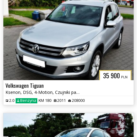
35 900
PLN
Volkswagen Tiguan
Ksenon, DSG, 4-Motion, Czujniki parkowania tył, Klimatyzacja, Hak
2.0
Benzyna
KM 180
2011
208000