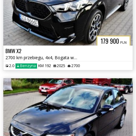
179 900
PLN
BMW X2
2700 km przebiegu, 4x4, Bogata wersja
2.0
Benzyna
KM 192
2025
2700