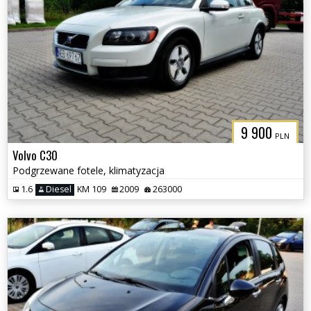
9 900
PLN
Volvo C30
Podgrzewane fotele, klimatyzacja
1.6
Diesel
KM 109
2009
263000