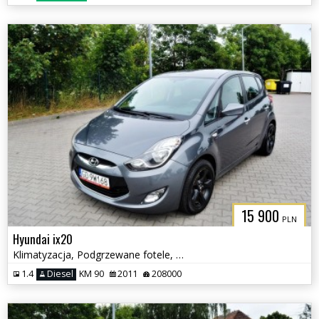
15 900
PLN
Hyundai ix20
Klimatyzacja, Podgrzewane fotele, Serwisowany
1.4
Diesel
KM 90
2011
208000