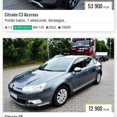
53 900
PLN
Citroën C3 Aircross
Polski Salon, 1 właściciel, Bezwypadkowy
1.2
Benzyna
KM 130
2022
16000
12 900
PLN
Citroën C5