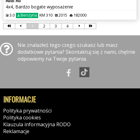
4x4, Bardzo bogate wyposażenie
3.0
Benzyna
KM 310
2015
182000
1
2
3
4
Nie znalazłeś tego czego szukasz lub masz
dodatkowe pytania? Skontaktuj się z nami, chętnie
odpowiemy na Twoje pytania.
INFORMACJE
Polityka prywatności
Polityka cookies
Klauzula informacyjna RODO
Reklamacje