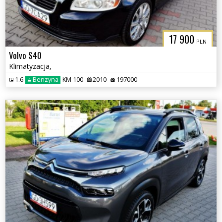
17 900
PLN
Volvo S40
Klimatyzacja,
1.6
Benzyna
KM 100
2010
197000