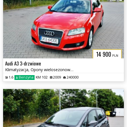
14 900
PLN
Audi A3 3-drzwiowe
Klimatyzacja, Opony wielosezonowe, Czujniki parkowania tył
1.6
Benzyna
KM 102
2009
240000