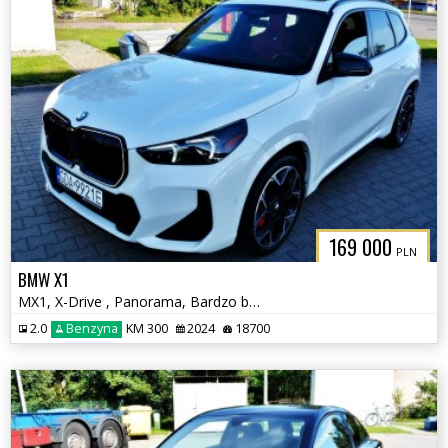
169 000
PLN
BMW X1
MX1, X-Drive , Panorama, Bardzo bogate wyposażenie
2.0
Benzyna
KM 300
2024
18700