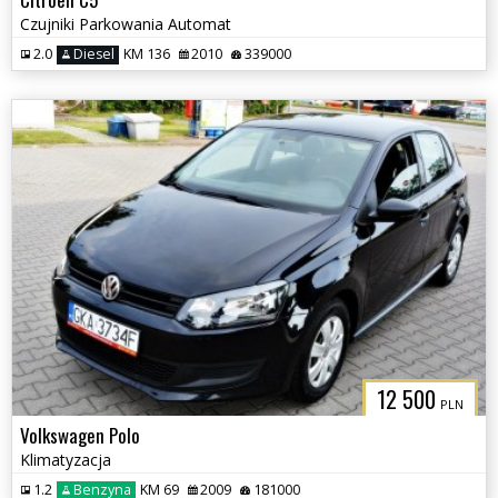
Czujniki Parkowania Automat
2.0
Diesel
KM 136
2010
339000
12 500
PLN
Volkswagen Polo
Klimatyzacja
1.2
Benzyna
KM 69
2009
181000