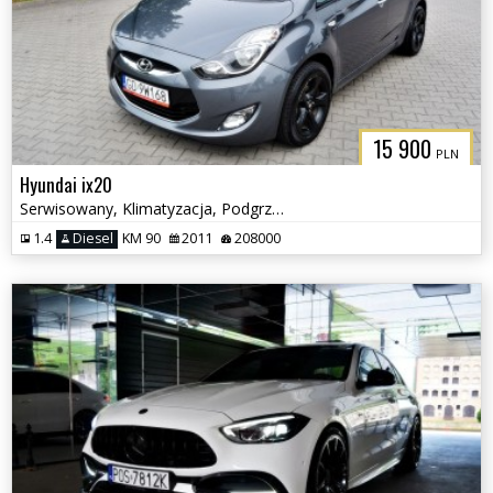
15 900
PLN
Hyundai ix20
Serwisowany, Klimatyzacja, Podgrzewane fotele
1.4
Diesel
KM 90
2011
208000