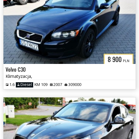
8 900
PLN
Volvo C30
Klimatyzacja,
1.6
Diesel
KM 109
2007
309000
3CITYAUTO.P