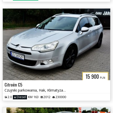
15 900
PLN
Citroën C5
Czujniki parkowania, Hak, Klimatyzacja
2.0
Diesel
KM 163
2012
230000