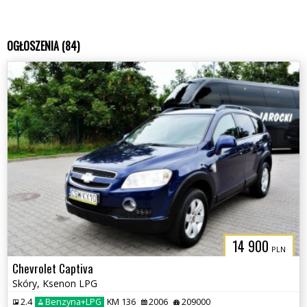
OGŁOSZENIA (84)
14 900
PLN
Chevrolet Captiva
Skóry, Ksenon LPG
2.4
Benzyna+LPG
KM 136
2006
209000