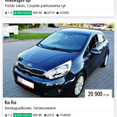
Polski salon, Czujniki parkowania tył
1.0
Benzyna
KM 60
2019
32000
20 900
PLN
Kia Rio
Bezwypadkowe, Serwisowane
1.2
Benzyna
KM 85
2012
154000