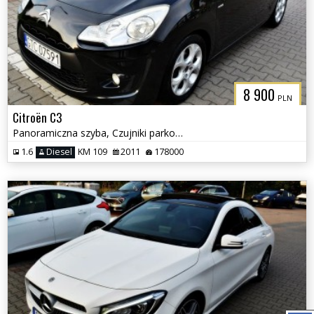
8 900
PLN
Citroën C3
Panoramiczna szyba, Czujniki parkowania, Klimatyzacja
1.6
Diesel
KM 109
2011
178000