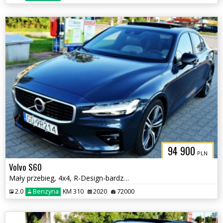
94 900
PLN
Volvo S60
Mały przebieg, 4x4, R-Design-bardzo bogate wyposażenie
2.0
Benzyna
KM 310
2020
72000