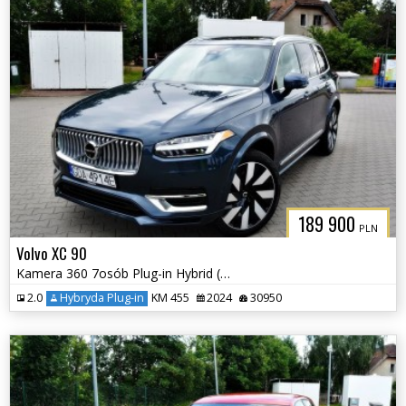
189 900
PLN
Volvo XC 90
Kamera 360 7osób Plug-in Hybrid (Recharge) Elektryczna Klapa
2.0
Hybryda Plug-in
KM 455
2024
30950