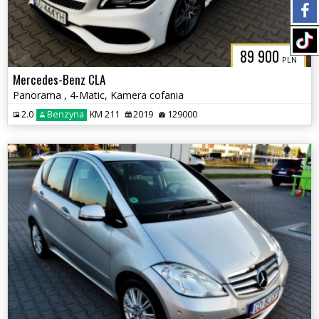
89 900
PLN
Mercedes-Benz CLA
Panorama , 4-Matic, Kamera cofania
2.0
Benzyna
KM 211
2019
129000