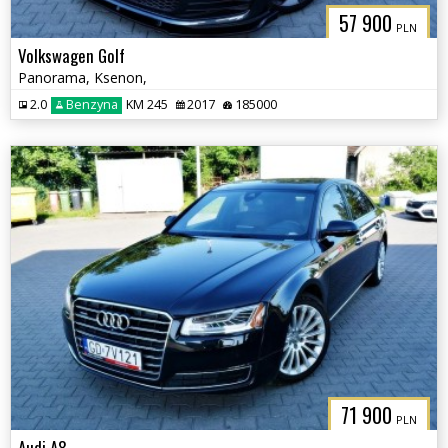
57 900
PLN
Volkswagen Golf
Panorama, Ksenon,
2.0
Benzyna
KM 245
2017
185000
71 900
PLN
Audi A8